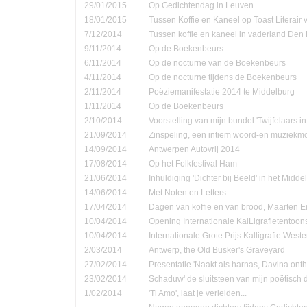
29/01/2015
Op Gedichtendag in Leuven
18/01/2015
Tussen Koffie en Kaneel op Toast Literair
7/12/2014
Tussen koffie en kaneel in vaderland Den
9/11/2014
Op de Boekenbeurs
6/11/2014
Op de nocturne van de Boekenbeurs
4/11/2014
Op de nocturne tijdens de Boekenbeurs
2/11/2014
Poëziemanifestatie 2014 te Middelburg
1/11/2014
Op de Boekenbeurs
2/10/2014
Voorstelling van mijn bundel 'Twijfelaars in
21/09/2014
Zinspeling, een intiem woord-en muziekmo
14/09/2014
Antwerpen Autovrij 2014
17/08/2014
Op het Folkfestival Ham
21/06/2014
Inhuldiging 'Dichter bij Beeld' in het Midd
14/06/2014
Met Noten en Letters
17/04/2014
Dagen van koffie en van brood, Maarten 
10/04/2014
Opening Internationale KalLigrafietentoon
10/04/2014
Internationale Grote Prijs Kalligrafie Weste
2/03/2014
Antwerp, the Old Busker's Graveyard
27/02/2014
Presentatie 'Naakt als harnas, Davina onth
23/02/2014
Schaduw' de sluitsteen van mijn poëtisch d
1/02/2014
'Ti Amo', laat je verleiden...