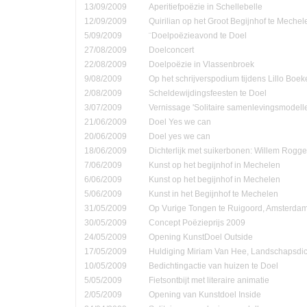
13/09/2009
Aperitiefpoëzie in Schellebelle
12/09/2009
Quirilian op het Groot Begijnhof te Mechel
5/09/2009
¨Doelpoëzieavond te Doel
27/08/2009
Doelconcert
22/08/2009
Doelpoëzie in Vlassenbroek
9/08/2009
Op het schrijverspodium tijdens Lillo Boe
2/08/2009
Scheldewijdingsfeesten te Doel
3/07/2009
Vernissage 'Solitaire samenlevingsmodell
21/06/2009
Doel Yes we can
20/06/2009
Doel yes we can
18/06/2009
Dichterlijk met suikerbonen: Willem Rog
7/06/2009
Kunst op het begijnhof in Mechelen
6/06/2009
Kunst op het begijnhof in Mechelen
5/06/2009
Kunst in het Begijnhof te Mechelen
31/05/2009
Op Vurige Tongen te Ruigoord, Amsterda
30/05/2009
Concept Poëzieprijs 2009
24/05/2009
Opening KunstDoel Outside
17/05/2009
Huldiging Miriam Van Hee, Landschapsdic
10/05/2009
Bedichtingactie van huizen te Doel
5/05/2009
Fietsontbijt met literaire animatie
2/05/2009
Opening van Kunstdoel Inside