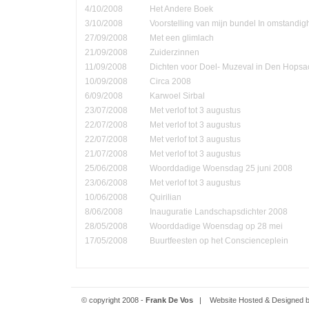
4/10/2008
Het Andere Boek
3/10/2008
Voorstelling van mijn bundel In omstandi
27/09/2008
Met een glimlach
21/09/2008
Zuiderzinnen
11/09/2008
Dichten voor Doel- Muzeval in Den Hopsa
10/09/2008
Circa 2008
6/09/2008
Karwoel Sirbal
23/07/2008
Met verlof tot 3 augustus
22/07/2008
Met verlof tot 3 augustus
22/07/2008
Met verlof tot 3 augustus
21/07/2008
Met verlof tot 3 augustus
25/06/2008
Woorddadige Woensdag 25 juni 2008
23/06/2008
Met verlof tot 3 augustus
10/06/2008
Quirilian
8/06/2008
Inauguratie Landschapsdichter 2008
28/05/2008
Woorddadige Woensdag op 28 mei
17/05/2008
Buurtfeesten op het Conscienceplein
© copyright 2008 -
Frank De Vos
| Website Hosted & Designed 