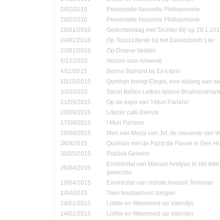
2/02/2016
Presentatie Nouvelle Philharmonie
2/02/2016
Presentatie Nouvelle Philharmonie
28/01/2016
Gedichtendag met 'Dichter Bij' op 28.1.201
24/01/2016
Op Toast Literair bij het Davidsfonds Lier
23/01/2016
Op Droeve Velden
5/12/2015
Verzen voor Armenië
4/11/2015
Benno Barnard bij Ex-Libris
10/10/2015
Quirilian brengt Elegia, een wijding aan
3/10/2015
Salon Belles-Lettres tijdens Brialmontmar
21/09/2015
Op de expo van 'I Muri Parlano'
20/09/2015
Literair café Deinze
17/09/2015
I Muri Parlano
10/09/2015
Mon van Marja van Jef, de nieuwste van W
3/09/2015
Quirilian met de Pazzi de Parole in Den 
30/05/2015
Publiek Geheim
Eindrecital van Mariam Avetyan in het te
26/04/2015
genocide.
19/04/2015
Eindrecital van violiste Anoush Terterian
1/04/2015
Toen troubadours zongen
14/02/2015
Liefde en Weemoed op Valentijn
14/02/2015
Liefde en Weemoed op Valentijn