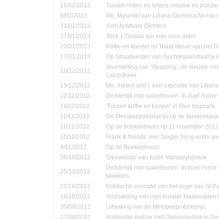
16/02/2013
Tussen noten en letters: muziek en poëzie
9/02/2013
Me, Myself&I van Liliana Obrenica Nicola 
31/01/2013
Acht Achtbare Dichters
27/01/2013
'Bird, L'Oiseau qui vole sans ailes'
20/01/2013
Koffie en kaneel op Toast literair van het 
17/01/2013
Op Straatfeesten van Nachtegaalstraat te
Voorstelling van 'Steaming', de nieuwe ro
19/12/2012
Landstheer
15/12/2012
Me, myself and I, een expositie van Lilian
22/11/2012
Dichterlijk met suikerbonen: In duet Sylvi
18/11/2012
'Tussen koffie en kaneel' in Den Hopsack
11/11/2012
De Melopeepoëzieprijs op de Boekenbeur
11/11/2012
Op de boekenbeurs op 11 november 2012
10/11/2012
Frank & friends: een Singer Song writer a
4/11/2012
Op de Boekenbeurs
26/10/2012
'Desvelada' van Karin Vanspeybroeck
Dichterlijk met suikerbonen: In duet Yern
25/10/2012
Meekers
21/10/2012
Poëtische evocatie van het orgel van St P
18/10/2012
Voorstelling van mijn bundel 'Naamvallen 
30/09/2012
Uitreiking van de Melopeepoëzieprijs
27/09/2012
Arabische poëzie met Qanunmuziek in D