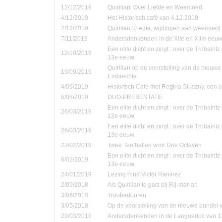
12/12/2019
Quirilian: Over Liefde en Weemoed.
4/12/2019
Het Historisch café van 4.12.2019
2/12/2019
Quirilian. Elegia, wijdingen aan weemoed
7/11/2019
Andersdenkenden in de XIIe en XIIIe eeu
Een elite dicht en zingt : over de Trobairi
12/10/2019
13e eeuw.
Quirilian op de voorstelling van de nieuw
19/09/2019
Embrechts
4/09/2019
Historisch Café met Regina Sluszny, een
6/06/2019
DUO-PRESENTATIE
Een elite dicht en zingt : over de Trobairi
26/03/2019
13e eeuw.
Een elite dicht en zingt : over de Trobairi
26/03/2019
13e eeuw.
23/02/2019
Twee Teelballen voor Drie Octaven
Een elite dicht en zingt : over de Trobairi
6/02/2019
13e eeuw.
24/01/2019
Lezing rond Victor Ramirez
2/09/2018
Als Quirilian te gast bij Rij-mar-an
3/06/2018
Troubadouren
3/05/2018
Op de voorstelling van de nieuwe bundel
20/03/2018
Andersdenkenden in de Languedoc van 1