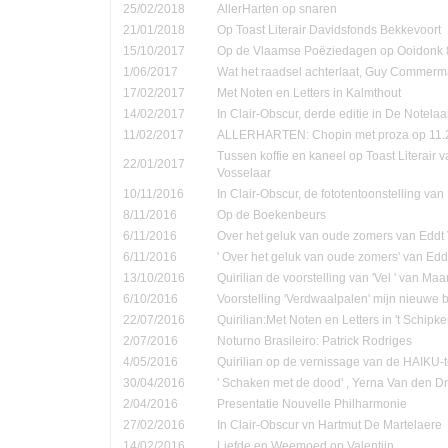
25/02/2018
AllerHarten op snaren
21/01/2018
Op Toast Literair Davidsfonds Bekkevoort
15/10/2017
Op de Vlaamse Poëziedagen op Ooidonk 8
1/06/2017
Wat het raadsel achterlaat, Guy Commer
17/02/2017
Met Noten en Letters in Kalmthout
14/02/2017
In Clair-Obscur, derde editie in De Notela
11/02/2017
ALLERHARTEN: Chopin met proza op 11.
Tussen koffie en kaneel op Toast Literair 
22/01/2017
Vosselaar
10/11/2016
In Clair-Obscur, de fototentoonstelling va
8/11/2016
Op de Boekenbeurs
6/11/2016
Over het geluk van oude zomers van Eddt
6/11/2016
' Over het geluk van oude zomers' van Ed
13/10/2016
Quirilian de voorstelling van 'Vel ' van Ma
6/10/2016
Voorstelling 'Verdwaalpalen' mijn nieuwe 
22/07/2016
Quirilian:Met Noten en Letters in 't Schip
2/07/2016
Noturno Brasileiro: Patrick Rodriges
4/05/2016
Quirilian op de vernissage van de HAIKU-t
30/04/2016
' Schaken met de dood' , Yerna Van den D
2/04/2016
Presentatie Nouvelle Philharmonie
27/02/2016
In Clair-Obscur vn Hartmut De Martelaere
14/02/2016
Liefde en Weemoed op Valentijn