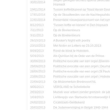
Negen genegen dichters tijdens Gedichte
30/01/2014
Hopsack
19/01/2014
Tussen koffie&kaneel op Toast literair Dav
17/01/2014
Op de Straatfeesten van de Nachtegaalstr
12/01/2014
Presentatie nieuwjaarsconcert van het sym
8/12/2013
'Tussen koffie en kaneel' in Den Hopsack
7/11/2013
Op de Boekenbeurs
3/11/2013
Op de Boekenbeurs
26/10/2013
A Busker's Night with poetry.
23/10/2013
Met Noten en Letters op 23.10.2013
8/09/2013
Rond de kiosk te Hoboken.
5/09/2013
Als Quirilian bij de Orde van de Prince.
30/06/2013
Poëtische evocatie van een orgel (Ekere
29/06/2013
Poëtische evocatie van een orgel ( Deurne
28/06/2013
Poëtische evocatie van een orgel (St Pau
23/06/2013
Poëtische evocatie van een orgel ( Hobok
22/06/2013
Op Midzomertuin Bredevoort NL
9/06/2013
VERSLAND te Schellebelle
2/03/2013
Muziek voor artsen zonder grenzen: de jub
1/03/2013
Liefdespijn van Starbucks tot rotswoestijn 
24/02/2013
Cicatrizado-Gelittekend
20/02/2013
De Jodenvervolging in België 1940-1944