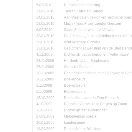
5/03/2010
Dubbel tentoonstelling
21/02/2010
Tussen Koffie en Kaneel
14/02/2010
Aan Meerpalen geklonken: erotische poëzi
13/02/2010
Muziek voor Artsen zonder Grenzen
6/02/2010
Salon Solidair voor Luk Vervaet.
28/01/2010
Gedichtendag in de bibliotheek van Hobo
28/01/2010
Acht Achtbare Dichters
23/01/2010
Gedichtendagwedstrijd van de Stad Den
4/12/2009
Dichterlijk met suikerbonen: 'Volle maan'
28/11/2009
Herdenking Jan Berghmans
25/11/2009
Op radio Centraal
10/11/2009
Doelpoëzienocturne op de Antwerpse Bo
10/11/2009
Boekenbeurs
8/11/2009
Boekenbeurs
5/11/2009
Boekenbeurs
15/10/2009
Doelpoëzieavond in Den Hopsack
4/10/2009
Dubbel in Atelier 13 te Bergen op Zoom
1/10/2009
Dichterlijk met suikerbonen
27/09/2009
Melopeeprijs poëzie
20/09/2009
Lamberzinne
18/09/2009
Doelpoëzie te Westerlo