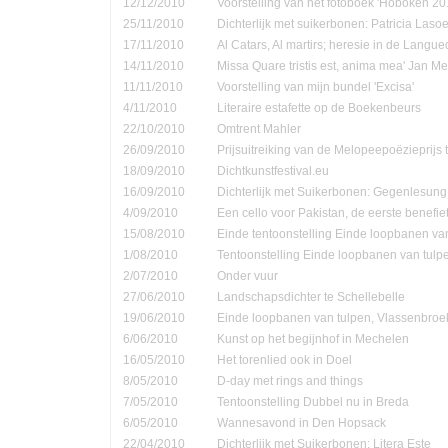
12/12/2010
Voorstelling van het fotoboek 'Hoboken 20
25/11/2010
Dichterlijk met suikerbonen: Patricia Las
17/11/2010
Al Catars, Al martirs; heresie in de Langu
14/11/2010
Missa Quare tristis est, anima mea' Jan Me
11/11/2010
Voorstelling van mijn bundel 'Excisa'
4/11/2010
Literaire estafette op de Boekenbeurs
22/10/2010
Omtrent Mahler
26/09/2010
Prijsuitreiking van de Melopeepoëzieprijs 
18/09/2010
Dichtkunstfestival.eu
16/09/2010
Dichterlijk met Suikerbonen: Gegenlesung
4/09/2010
Een cello voor Pakistan, de eerste benefie
15/08/2010
Einde tentoonstelling Einde loopbanen van
1/08/2010
Tentoonstelling Einde loopbanen van tulp
2/07/2010
Onder vuur
27/06/2010
Landschapsdichter te Schellebelle
19/06/2010
Einde loopbanen van tulpen, Vlassenbroe
6/06/2010
Kunst op het begijnhof in Mechelen
16/05/2010
Het torenlied ook in Doel
8/05/2010
D-day met rings and things
7/05/2010
Tentoonstelling Dubbel nu in Breda
6/05/2010
Wannesavond in Den Hopsack
22/04/2010
Dichterlijk met Suikerbonen: Litera Este