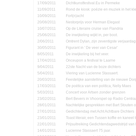
17/09/2011
Dichtkunstfestival.Eu in Permeke
11/09/2011
Rond de kiosk: poëzie en muziek in het kle
10/09/2011
Fort(n)acht
20/08/2011
Nestorprijs voor Herman Elegast
10/07/2011
Op de Literaire cruise van Flandria
25/06/2011
De inwijkeling wijkt in, per boot.
2/06/2011
Omtrent Dylan, zijn zeventigste verjaardag
30/05/2011
Figurant in ' De veer van Cesar'
8/05/2011
De inwijkeling bij het veer.
17/04/2011
Onceupon a festival te Laarne
9/04/2011
22ste Nacht van de boze dichters
5/04/2011
Viering van Lucienne Stassaert.
20/03/2011
Feestelijke aanstelling van de nieuwe Do
17/03/2011
De poëtica van een politica, Nelly Maes
5/03/2011
Concert voor Artsen zonder grenzen
23/02/2011
Bert Bevers in Vhoorspel op Radio Centra
28/01/2011
Nachtelijke gesprekken met Bart Stouten o
27/01/2011
Gedichtendag met Acht Achtbare Dichters
23/01/2011
Toast literair, een Tussen koffie en kanee
22/01/2011
Prijsuitreiking Gedichtendagwedstrijd v
14/01/2011
Lucienne Stassaert 75 jaar.