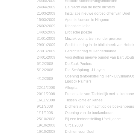
24/04/2009
Solitaire samenlevingsmodellen
24/04/2009
De Nacht van de boze dichters
21/03/2009
Installatie nieuwe dorpsdichter van Doel
15/03/2009
Aperitiefconcert te Hingene
26/02/2009
Ik haat de liefde
14/02/2009
Erotische poëzie
31/01/2009
Muziek voor artsen zonder grenzen
29/01/2009
Gedichtendag in de bibliotheek van Hobo
27/01/2009
Gedichtendag te Dendermonde
24/01/2009
Voorstelling nieuwe bundel van Bart Stout
6/12/2008
De Zaak Peeters
5/12/2008
Die Schöpfung- J.Haydn
Opening tentoonstelling Henk Luysman/O
4/12/2008
Lipstick Painters
22/11/2008
Allegria
20/11/2008
Presentatie van 'Dichterlijk met suikerbone
16/11/2008
Tussen koffie en kaneel
9/11/2008
Dichters aan de macht op de boekenbeurs
1/11/2008
Opening van de boekenbeurs
25/10/2008
Bij een tentoonstelling L'oeil, donc
19/10/2008
Circa 2008
16/10/2008
Dichten voor Doel