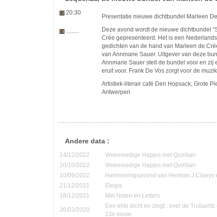
20:30
Presentatie nieuwe dichtbundel Marleen De
Deze avond wordt de nieuwe dichtbundel 
.........
Crée gepresenteerd. Het is een Nederlands
gedichten van de hand van Marleen de Crée
van Annmarie Sauer. Uitgever van deze bund
Annmarie Sauer stelt de bundel voor en zij
eruit voor. Frank De Vos zorgt voor de muzik
Artistiek-literair café Den Hopsack, Grote Pi
Antwerpen
Andere data :
14/12/2022
Weemoedige Hapjes met Quirilian
20/10/2022
Weemoedige Hapjes met Quirilian
10/09/2022
Herinneringsavond van Herman J.Claeys 
21/12/2021
Elegia
16/12/2021
Met Noten en Letters
Een elite dicht en zingt : over de Trobairi
26/03/2020
13e eeuw.