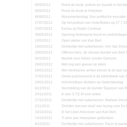
9/09/2012
Rond de kiosk: poëzie en muziek in het kle
9/09/2012
Rond de kiosk te Hoboken
8/09/2012
Monumentendag: Een poëtische evocatie v
27/07/2012
Op het podium van Hoke'Bokes op 27.7.2
25/07/2012
Excisa op Radio Centraal
30/06/2012
Opening Notelaarse kunst en poëziedage
1/05/2012
Open atelier van Kari Bert
19/04/2012
Dichterlijk met suikerbonen: Ann Van Dess
29/03/2012
Offenes Herz, de nieuwe bundel van Bart 
3/03/2012
Muziek voor Artsen zonder Grenzen.
26/02/2012
Met nog een geeuw op steen
28/01/2012
Met vlerkdunne armen beroer ik de taal va
27/01/2012
Gierik-poëzieavond in de bibliotheek van
26/01/2012
Acht Achtbare dichters op Gedichtendag
8/12/2011
Voorstelling van de bundel 'Equinox' van 
24/11/2011
In een S.T.E.M voor anker.
17/11/2011
Dichterlijk met suikerbonen: Marleen Decr
2/11/2011
'Dichten met een doel' een lezing voor Ex-
18/10/2011
In het Liber Amicorum van Kari Bert.
14/10/2011
Ti amo aan meerpalen geklonken.
6/10/2011
Dichterlijk met suikerbonen: Pazzi di parol