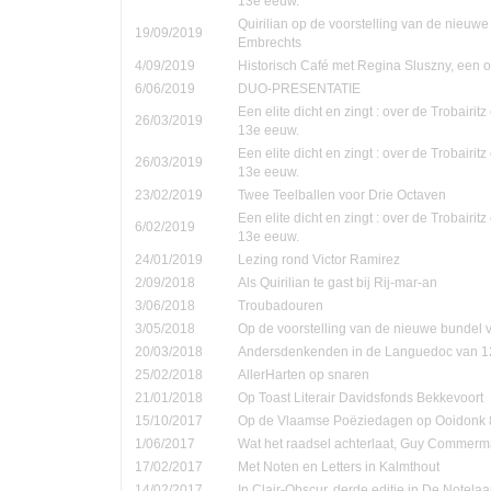
13e eeuw.
Quirilian op de voorstelling van de nieuw
19/09/2019
Embrechts
4/09/2019
Historisch Café met Regina Sluszny, een
6/06/2019
DUO-PRESENTATIE
Een elite dicht en zingt : over de Trobairi
26/03/2019
13e eeuw.
Een elite dicht en zingt : over de Trobairi
26/03/2019
13e eeuw.
23/02/2019
Twee Teelballen voor Drie Octaven
Een elite dicht en zingt : over de Trobairi
6/02/2019
13e eeuw.
24/01/2019
Lezing rond Victor Ramirez
2/09/2018
Als Quirilian te gast bij Rij-mar-an
3/06/2018
Troubadouren
3/05/2018
Op de voorstelling van de nieuwe bundel
20/03/2018
Andersdenkenden in de Languedoc van 1
25/02/2018
AllerHarten op snaren
21/01/2018
Op Toast Literair Davidsfonds Bekkevoort
15/10/2017
Op de Vlaamse Poëziedagen op Ooidonk 8
1/06/2017
Wat het raadsel achterlaat, Guy Commer
17/02/2017
Met Noten en Letters in Kalmthout
14/02/2017
In Clair-Obscur, derde editie in De Notela