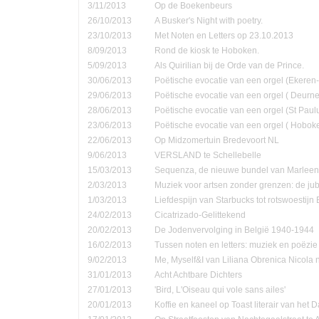
3/11/2013
Op de Boekenbeurs
26/10/2013
A Busker's Night with poetry.
23/10/2013
Met Noten en Letters op 23.10.2013
8/09/2013
Rond de kiosk te Hoboken.
5/09/2013
Als Quirilian bij de Orde van de Prince.
30/06/2013
Poëtische evocatie van een orgel (Ekere
29/06/2013
Poëtische evocatie van een orgel ( Deurne
28/06/2013
Poëtische evocatie van een orgel (St Pau
23/06/2013
Poëtische evocatie van een orgel ( Hobok
22/06/2013
Op Midzomertuin Bredevoort NL
9/06/2013
VERSLAND te Schellebelle
15/03/2013
Sequenza, de nieuwe bundel van Marleen
2/03/2013
Muziek voor artsen zonder grenzen: de jub
1/03/2013
Liefdespijn van Starbucks tot rotswoestijn 
24/02/2013
Cicatrizado-Gelittekend
20/02/2013
De Jodenvervolging in België 1940-1944
16/02/2013
Tussen noten en letters: muziek en poëzie
9/02/2013
Me, Myself&I van Liliana Obrenica Nicola 
31/01/2013
Acht Achtbare Dichters
27/01/2013
'Bird, L'Oiseau qui vole sans ailes'
20/01/2013
Koffie en kaneel op Toast literair van het 