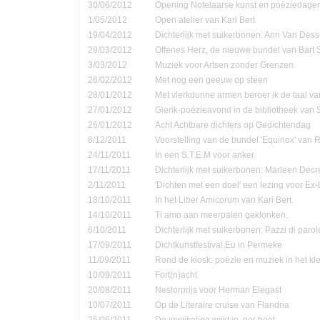
30/06/2012
Opening Notelaarse kunst en poëziedage
1/05/2012
Open atelier van Kari Bert
19/04/2012
Dichterlijk met suikerbonen: Ann Van Dess
29/03/2012
Offenes Herz, de nieuwe bundel van Bart 
3/03/2012
Muziek voor Artsen zonder Grenzen.
26/02/2012
Met nog een geeuw op steen
28/01/2012
Met vlerkdunne armen beroer ik de taal va
27/01/2012
Gierik-poëzieavond in de bibliotheek van
26/01/2012
Acht Achtbare dichters op Gedichtendag
8/12/2011
Voorstelling van de bundel 'Equinox' van 
24/11/2011
In een S.T.E.M voor anker.
17/11/2011
Dichterlijk met suikerbonen: Marleen Decr
2/11/2011
'Dichten met een doel' een lezing voor Ex-
18/10/2011
In het Liber Amicorum van Kari Bert.
14/10/2011
Ti amo aan meerpalen geklonken.
6/10/2011
Dichterlijk met suikerbonen: Pazzi di parol
17/09/2011
Dichtkunstfestival.Eu in Permeke
11/09/2011
Rond de kiosk: poëzie en muziek in het kle
10/09/2011
Fort(n)acht
20/08/2011
Nestorprijs voor Herman Elegast
10/07/2011
Op de Literaire cruise van Flandria
25/06/2011
De inwijkeling wijkt in, per boot.