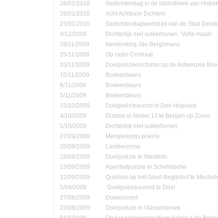
28/01/2010
Gedichtendag in de bibliotheek van Hobo
28/01/2010
Acht Achtbare Dichters
23/01/2010
Gedichtendagwedstrijd van de Stad Den
4/12/2009
Dichterlijk met suikerbonen: 'Volle maan'
28/11/2009
Herdenking Jan Berghmans
25/11/2009
Op radio Centraal
10/11/2009
Doelpoëzienocturne op de Antwerpse Bo
10/11/2009
Boekenbeurs
8/11/2009
Boekenbeurs
5/11/2009
Boekenbeurs
15/10/2009
Doelpoëzieavond in Den Hopsack
4/10/2009
Dubbel in Atelier 13 te Bergen op Zoom
1/10/2009
Dichterlijk met suikerbonen
27/09/2009
Melopeeprijs poëzie
20/09/2009
Lamberzinne
18/09/2009
Doelpoëzie te Westerlo
13/09/2009
Aperitiefpoëzie in Schellebelle
12/09/2009
Quirilian op het Groot Begijnhof te Mechel
5/09/2009
¨Doelpoëzieavond te Doel
27/08/2009
Doelconcert
22/08/2009
Doelpoëzie in Vlassenbroek
9/08/2009
Op het schrijverspodium tijdens Lillo Boe