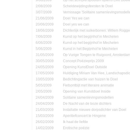
2/08/2009
Scheldewijdingsfeesten te Doel
3/07/2009
Vernissage 'Solitaire samenlevingsmodell
21/06/2009
Doel Yes we can
20/06/2009
Doel yes we can
18/06/2009
Dichterlijk met suikerbonen: Willem Rog
7/06/2009
Kunst op het begijnhof in Mechelen
6/06/2009
Kunst op het begijnhof in Mechelen
5/06/2009
Kunst in het Begijnhof te Mechelen
31/05/2009
Op Vurige Tongen te Ruigoord, Amsterda
30/05/2009
Concept Poëzieprijs 2009
24/05/2009
Opening KunstDoel Outside
17/05/2009
Huldiging Miriam Van Hee, Landschapsdic
10/05/2009
Bedichtingactie van huizen te Doel
5/05/2009
Fietsontbijt met literaire animatie
2/05/2009
Opening van Kunstdoel Inside
24/04/2009
Solitaire samenlevingsmodellen
24/04/2009
De Nacht van de boze dichters
21/03/2009
Installatie nieuwe dorpsdichter van Doel
15/03/2009
Aperitiefconcert te Hingene
26/02/2009
Ik haat de liefde
14/02/2009
Erotische poëzie