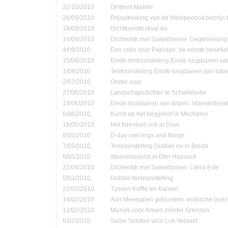
22/10/2010
Omtrent Mahler
26/09/2010
Prijsuitreiking van de Melopeepoëzieprijs 
18/09/2010
Dichtkunstfestival.eu
16/09/2010
Dichterlijk met Suikerbonen: Gegenlesung
4/09/2010
Een cello voor Pakistan, de eerste benefie
15/08/2010
Einde tentoonstelling Einde loopbanen van
1/08/2010
Tentoonstelling Einde loopbanen van tulp
2/07/2010
Onder vuur
27/06/2010
Landschapsdichter te Schellebelle
19/06/2010
Einde loopbanen van tulpen, Vlassenbroe
6/06/2010
Kunst op het begijnhof in Mechelen
16/05/2010
Het torenlied ook in Doel
8/05/2010
D-day met rings and things
7/05/2010
Tentoonstelling Dubbel nu in Breda
6/05/2010
Wannesavond in Den Hopsack
22/04/2010
Dichterlijk met Suikerbonen: Litera Este
5/03/2010
Dubbel tentoonstelling
21/02/2010
Tussen Koffie en Kaneel
14/02/2010
Aan Meerpalen geklonken: erotische poëzi
13/02/2010
Muziek voor Artsen zonder Grenzen
6/02/2010
Salon Solidair voor Luk Vervaet.