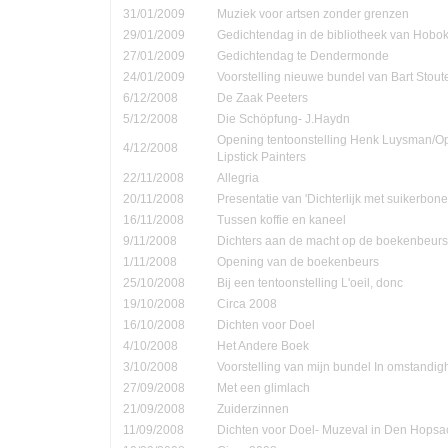
31/01/2009
Muziek voor artsen zonder grenzen
29/01/2009
Gedichtendag in de bibliotheek van Hobo
27/01/2009
Gedichtendag te Dendermonde
24/01/2009
Voorstelling nieuwe bundel van Bart Stout
6/12/2008
De Zaak Peeters
5/12/2008
Die Schöpfung- J.Haydn
Opening tentoonstelling Henk Luysman/O
4/12/2008
Lipstick Painters
22/11/2008
Allegria
20/11/2008
Presentatie van 'Dichterlijk met suikerbone
16/11/2008
Tussen koffie en kaneel
9/11/2008
Dichters aan de macht op de boekenbeurs
1/11/2008
Opening van de boekenbeurs
25/10/2008
Bij een tentoonstelling L'oeil, donc
19/10/2008
Circa 2008
16/10/2008
Dichten voor Doel
4/10/2008
Het Andere Boek
3/10/2008
Voorstelling van mijn bundel In omstandi
27/09/2008
Met een glimlach
21/09/2008
Zuiderzinnen
11/09/2008
Dichten voor Doel- Muzeval in Den Hopsa