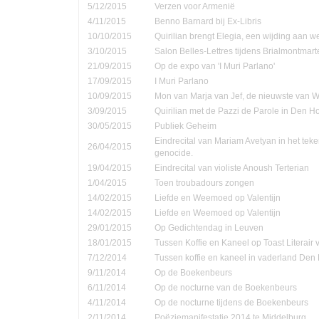
5/12/2015
Verzen voor Armenië
4/11/2015
Benno Barnard bij Ex-Libris
10/10/2015
Quirilian brengt Elegia, een wijding aan
3/10/2015
Salon Belles-Lettres tijdens Brialmontmar
21/09/2015
Op de expo van 'I Muri Parlano'
17/09/2015
I Muri Parlano
10/09/2015
Mon van Marja van Jef, de nieuwste van W
3/09/2015
Quirilian met de Pazzi de Parole in Den 
30/05/2015
Publiek Geheim
Eindrecital van Mariam Avetyan in het te
26/04/2015
genocide.
19/04/2015
Eindrecital van violiste Anoush Terterian
1/04/2015
Toen troubadours zongen
14/02/2015
Liefde en Weemoed op Valentijn
14/02/2015
Liefde en Weemoed op Valentijn
29/01/2015
Op Gedichtendag in Leuven
18/01/2015
Tussen Koffie en Kaneel op Toast Literair
7/12/2014
Tussen koffie en kaneel in vaderland Den
9/11/2014
Op de Boekenbeurs
6/11/2014
Op de nocturne van de Boekenbeurs
4/11/2014
Op de nocturne tijdens de Boekenbeurs
2/11/2014
Poëziemanifestatie 2014 te Middelburg