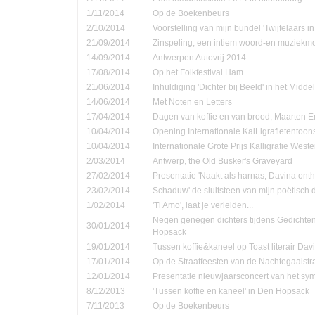
1/11/2014
Op de Boekenbeurs
2/10/2014
Voorstelling van mijn bundel 'Twijfelaars in
21/09/2014
Zinspeling, een intiem woord-en muziekmo
14/09/2014
Antwerpen Autovrij 2014
17/08/2014
Op het Folkfestival Ham
21/06/2014
Inhuldiging 'Dichter bij Beeld' in het Midd
14/06/2014
Met Noten en Letters
17/04/2014
Dagen van koffie en van brood, Maarten 
10/04/2014
Opening Internationale KalLigrafietentoon
10/04/2014
Internationale Grote Prijs Kalligrafie Weste
2/03/2014
Antwerp, the Old Busker's Graveyard
27/02/2014
Presentatie 'Naakt als harnas, Davina onth
23/02/2014
Schaduw' de sluitsteen van mijn poëtisch d
1/02/2014
'Ti Amo', laat je verleiden...
Negen genegen dichters tijdens Gedichte
30/01/2014
Hopsack
19/01/2014
Tussen koffie&kaneel op Toast literair Dav
17/01/2014
Op de Straatfeesten van de Nachtegaalstr
12/01/2014
Presentatie nieuwjaarsconcert van het sym
8/12/2013
'Tussen koffie en kaneel' in Den Hopsack
7/11/2013
Op de Boekenbeurs