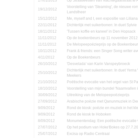
17/01/2013
Op Straatfeesten van Nachtegaalstraat te
Voorstelling van 'Steaming', de nieuwe ro
19/12/2012
Landstheer
15/12/2012
Me, myself and I, een expositie van Lilian
22/11/2012
Dichterlijk met suikerbonen: In duet Sylvi
18/11/2012
'Tussen koffie en kaneel' in Den Hopsack
11/11/2012
Op de boekenbeurs op 11 november 2012
11/11/2012
De Melopeepoëzieprijs op de Boekenbeur
10/11/2012
Frank & friends: een Singer Song writer a
4/11/2012
Op de Boekenbeurs
26/10/2012
'Desvelada' van Karin Vanspeybroeck
Dichterlijk met suikerbonen: In duet Yern
25/10/2012
Meekers
21/10/2012
Poëtische evocatie van het orgel van St P
18/10/2012
Voorstelling van mijn bundel 'Naamvallen 
30/09/2012
Uitreiking van de Melopeepoëzieprijs
27/09/2012
Arabische poëzie met Qanunmuziek in D
9/09/2012
Rond de kiosk: poëzie en muziek in het kle
9/09/2012
Rond de kiosk te Hoboken
8/09/2012
Monumentendag: Een poëtische evocatie v
27/07/2012
Op het podium van Hoke'Bokes op 27.7.2
25/07/2012
Excisa op Radio Centraal