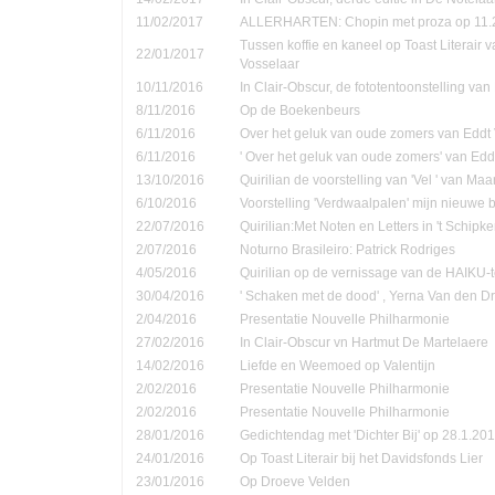
11/02/2017
ALLERHARTEN: Chopin met proza op 11.
Tussen koffie en kaneel op Toast Literair 
22/01/2017
Vosselaar
10/11/2016
In Clair-Obscur, de fototentoonstelling va
8/11/2016
Op de Boekenbeurs
6/11/2016
Over het geluk van oude zomers van Eddt
6/11/2016
' Over het geluk van oude zomers' van Ed
13/10/2016
Quirilian de voorstelling van 'Vel ' van Ma
6/10/2016
Voorstelling 'Verdwaalpalen' mijn nieuwe 
22/07/2016
Quirilian:Met Noten en Letters in 't Schip
2/07/2016
Noturno Brasileiro: Patrick Rodriges
4/05/2016
Quirilian op de vernissage van de HAIKU-t
30/04/2016
' Schaken met de dood' , Yerna Van den D
2/04/2016
Presentatie Nouvelle Philharmonie
27/02/2016
In Clair-Obscur vn Hartmut De Martelaere
14/02/2016
Liefde en Weemoed op Valentijn
2/02/2016
Presentatie Nouvelle Philharmonie
2/02/2016
Presentatie Nouvelle Philharmonie
28/01/2016
Gedichtendag met 'Dichter Bij' op 28.1.201
24/01/2016
Op Toast Literair bij het Davidsfonds Lier
23/01/2016
Op Droeve Velden