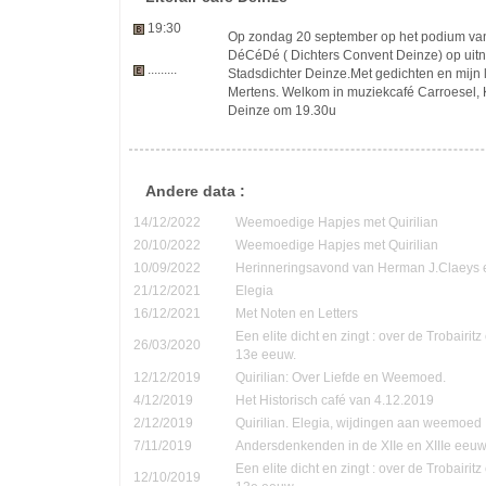
19:30
Op zondag 20 september op het podium van h
DéCéDé ( Dichters Convent Deinze) op uit
.........
Stadsdichter Deinze.Met gedichten en mijn
Mertens. Welkom in muziekcafé Carroesel, 
Deinze om 19.30u
Andere data :
14/12/2022
Weemoedige Hapjes met Quirilian
20/10/2022
Weemoedige Hapjes met Quirilian
10/09/2022
Herinneringsavond van Herman J.Claeys 
21/12/2021
Elegia
16/12/2021
Met Noten en Letters
Een elite dicht en zingt : over de Trobairi
26/03/2020
13e eeuw.
12/12/2019
Quirilian: Over Liefde en Weemoed.
4/12/2019
Het Historisch café van 4.12.2019
2/12/2019
Quirilian. Elegia, wijdingen aan weemoed
7/11/2019
Andersdenkenden in de XIIe en XIIIe eeu
Een elite dicht en zingt : over de Trobairi
12/10/2019