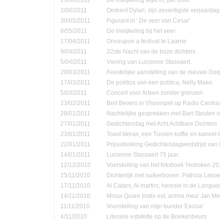
2/06/2011
Omtrent Dylan, zijn zeventigste verjaardag
30/05/2011
Figurant in ' De veer van Cesar'
8/05/2011
De inwijkeling bij het veer.
17/04/2011
Onceupon a festival te Laarne
9/04/2011
22ste Nacht van de boze dichters
5/04/2011
Viering van Lucienne Stassaert.
20/03/2011
Feestelijke aanstelling van de nieuwe Do
17/03/2011
De poëtica van een politica, Nelly Maes
5/03/2011
Concert voor Artsen zonder grenzen
23/02/2011
Bert Bevers in Vhoorspel op Radio Centra
28/01/2011
Nachtelijke gesprekken met Bart Stouten o
27/01/2011
Gedichtendag met Acht Achtbare Dichters
23/01/2011
Toast literair, een Tussen koffie en kanee
22/01/2011
Prijsuitreiking Gedichtendagwedstrijd v
14/01/2011
Lucienne Stassaert 75 jaar.
12/12/2010
Voorstelling van het fotoboek 'Hoboken 20
25/11/2010
Dichterlijk met suikerbonen: Patricia Las
17/11/2010
Al Catars, Al martirs; heresie in de Langu
14/11/2010
Missa Quare tristis est, anima mea' Jan Me
11/11/2010
Voorstelling van mijn bundel 'Excisa'
4/11/2010
Literaire estafette op de Boekenbeurs