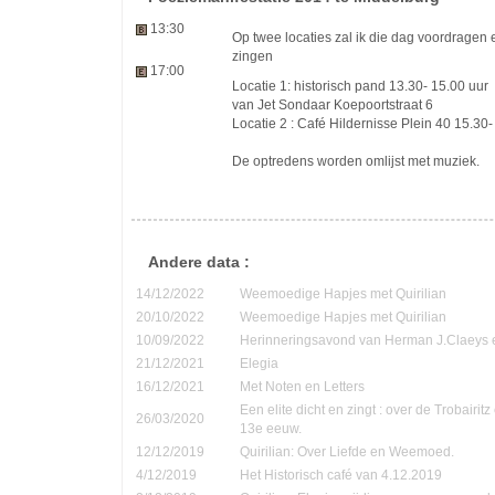
13:30
Op twee locaties zal ik die dag voordragen e
zingen
17:00
Locatie 1: historisch pand 13.30- 15.00 uur
van Jet Sondaar Koepoortstraat 6
Locatie 2 : Café Hildernisse Plein 40 15.30-
De optredens worden omlijst met muziek.
Andere data :
14/12/2022
Weemoedige Hapjes met Quirilian
20/10/2022
Weemoedige Hapjes met Quirilian
10/09/2022
Herinneringsavond van Herman J.Claeys 
21/12/2021
Elegia
16/12/2021
Met Noten en Letters
Een elite dicht en zingt : over de Trobairi
26/03/2020
13e eeuw.
12/12/2019
Quirilian: Over Liefde en Weemoed.
4/12/2019
Het Historisch café van 4.12.2019