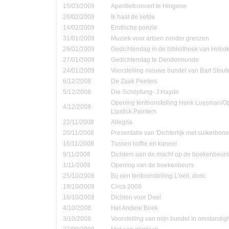
15/03/2009
Aperitiefconcert te Hingene
26/02/2009
Ik haat de liefde
14/02/2009
Erotische poëzie
31/01/2009
Muziek voor artsen zonder grenzen
29/01/2009
Gedichtendag in de bibliotheek van Hobo
27/01/2009
Gedichtendag te Dendermonde
24/01/2009
Voorstelling nieuwe bundel van Bart Stout
6/12/2008
De Zaak Peeters
5/12/2008
Die Schöpfung- J.Haydn
Opening tentoonstelling Henk Luysman/O
4/12/2008
Lipstick Painters
22/11/2008
Allegria
20/11/2008
Presentatie van 'Dichterlijk met suikerbone
16/11/2008
Tussen koffie en kaneel
9/11/2008
Dichters aan de macht op de boekenbeurs
1/11/2008
Opening van de boekenbeurs
25/10/2008
Bij een tentoonstelling L'oeil, donc
19/10/2008
Circa 2008
16/10/2008
Dichten voor Doel
4/10/2008
Het Andere Boek
3/10/2008
Voorstelling van mijn bundel In omstandi