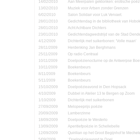
14/02/2010
Aan Meerpalen geklonken: erotische poëzi
13/02/2010
Muziek voor Artsen zonder Grenzen
6/02/2010
Salon Solidair voor Luk Vervaet.
28/01/2010
Gedichtendag in de bibliotheek van Hobo
28/01/2010
Acht Achtbare Dichters
23/01/2010
Gedichtendagwedstrijd van de Stad Den
4/12/2009
Dichterlijk met suikerbonen: 'Volle maan'
28/11/2009
Herdenking Jan Berghmans
25/11/2009
Op radio Centraal
10/11/2009
Doelpoëzienocturne op de Antwerpse Bo
10/11/2009
Boekenbeurs
8/11/2009
Boekenbeurs
5/11/2009
Boekenbeurs
15/10/2009
Doelpoëzieavond in Den Hopsack
4/10/2009
Dubbel in Atelier 13 te Bergen op Zoom
1/10/2009
Dichterlijk met suikerbonen
27/09/2009
Melopeeprijs poëzie
20/09/2009
Lamberzinne
18/09/2009
Doelpoëzie te Westerlo
13/09/2009
Aperitiefpoëzie in Schellebelle
12/09/2009
Quirilian op het Groot Begijnhof te Mechel
5/09/2009
¨Doelpoëzieavond te Doel