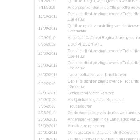
2/12/2019
Quirilian. Elegia, wijdingen aan weemoed
7/11/2019
Andersdenkenden in de XIIe en XIIIe eeu
Een elite dicht en zingt : over de Trobairi
12/10/2019
13e eeuw.
Quirilian op de voorstelling van de nieuw
19/09/2019
Embrechts
4/09/2019
Historisch Café met Regina Sluszny, een
6/06/2019
DUO-PRESENTATIE
Een elite dicht en zingt : over de Trobairi
26/03/2019
13e eeuw.
Een elite dicht en zingt : over de Trobairi
26/03/2019
13e eeuw.
23/02/2019
Twee Teelballen voor Drie Octaven
Een elite dicht en zingt : over de Trobairi
6/02/2019
13e eeuw.
24/01/2019
Lezing rond Victor Ramirez
2/09/2018
Als Quirilian te gast bij Rij-mar-an
3/06/2018
Troubadouren
3/05/2018
Op de voorstelling van de nieuwe bundel
20/03/2018
Andersdenkenden in de Languedoc van 1
25/02/2018
AllerHarten op snaren
21/01/2018
Op Toast Literair Davidsfonds Bekkevoort
15/10/2017
Op de Vlaamse Poëziedagen op Ooidonk 8