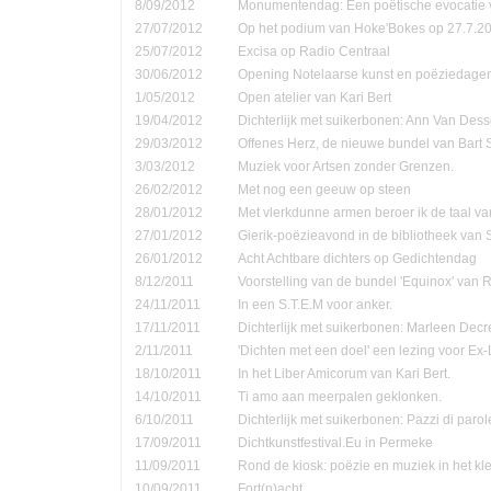
8/09/2012
Monumentendag: Een poëtische evocatie v
27/07/2012
Op het podium van Hoke'Bokes op 27.7.2
25/07/2012
Excisa op Radio Centraal
30/06/2012
Opening Notelaarse kunst en poëziedage
1/05/2012
Open atelier van Kari Bert
19/04/2012
Dichterlijk met suikerbonen: Ann Van Dess
29/03/2012
Offenes Herz, de nieuwe bundel van Bart 
3/03/2012
Muziek voor Artsen zonder Grenzen.
26/02/2012
Met nog een geeuw op steen
28/01/2012
Met vlerkdunne armen beroer ik de taal va
27/01/2012
Gierik-poëzieavond in de bibliotheek van
26/01/2012
Acht Achtbare dichters op Gedichtendag
8/12/2011
Voorstelling van de bundel 'Equinox' van 
24/11/2011
In een S.T.E.M voor anker.
17/11/2011
Dichterlijk met suikerbonen: Marleen Decr
2/11/2011
'Dichten met een doel' een lezing voor Ex-
18/10/2011
In het Liber Amicorum van Kari Bert.
14/10/2011
Ti amo aan meerpalen geklonken.
6/10/2011
Dichterlijk met suikerbonen: Pazzi di parol
17/09/2011
Dichtkunstfestival.Eu in Permeke
11/09/2011
Rond de kiosk: poëzie en muziek in het kle
10/09/2011
Fort(n)acht