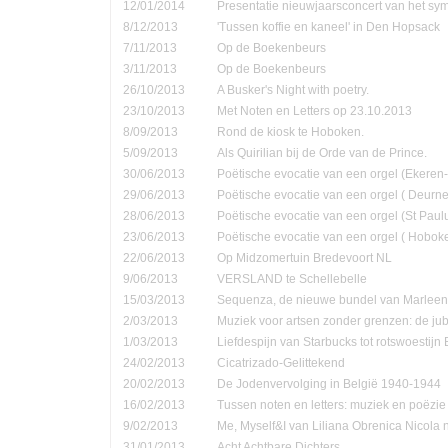
12/01/2014
Presentatie nieuwjaarsconcert van het sym
8/12/2013
'Tussen koffie en kaneel' in Den Hopsack
7/11/2013
Op de Boekenbeurs
3/11/2013
Op de Boekenbeurs
26/10/2013
A Busker's Night with poetry.
23/10/2013
Met Noten en Letters op 23.10.2013
8/09/2013
Rond de kiosk te Hoboken.
5/09/2013
Als Quirilian bij de Orde van de Prince.
30/06/2013
Poëtische evocatie van een orgel (Ekere
29/06/2013
Poëtische evocatie van een orgel ( Deurne
28/06/2013
Poëtische evocatie van een orgel (St Pau
23/06/2013
Poëtische evocatie van een orgel ( Hobok
22/06/2013
Op Midzomertuin Bredevoort NL
9/06/2013
VERSLAND te Schellebelle
15/03/2013
Sequenza, de nieuwe bundel van Marleen
2/03/2013
Muziek voor artsen zonder grenzen: de jub
1/03/2013
Liefdespijn van Starbucks tot rotswoestijn 
24/02/2013
Cicatrizado-Gelittekend
20/02/2013
De Jodenvervolging in België 1940-1944
16/02/2013
Tussen noten en letters: muziek en poëzie
9/02/2013
Me, Myself&I van Liliana Obrenica Nicola 
31/01/2013
Acht Achtbare Dichters