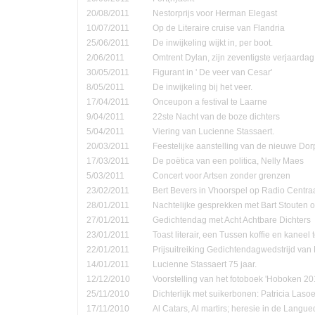
20/08/2011
Nestorprijs voor Herman Elegast
10/07/2011
Op de Literaire cruise van Flandria
25/06/2011
De inwijkeling wijkt in, per boot.
2/06/2011
Omtrent Dylan, zijn zeventigste verjaardag
30/05/2011
Figurant in ' De veer van Cesar'
8/05/2011
De inwijkeling bij het veer.
17/04/2011
Onceupon a festival te Laarne
9/04/2011
22ste Nacht van de boze dichters
5/04/2011
Viering van Lucienne Stassaert.
20/03/2011
Feestelijke aanstelling van de nieuwe Do
17/03/2011
De poëtica van een politica, Nelly Maes
5/03/2011
Concert voor Artsen zonder grenzen
23/02/2011
Bert Bevers in Vhoorspel op Radio Centra
28/01/2011
Nachtelijke gesprekken met Bart Stouten o
27/01/2011
Gedichtendag met Acht Achtbare Dichters
23/01/2011
Toast literair, een Tussen koffie en kanee
22/01/2011
Prijsuitreiking Gedichtendagwedstrijd v
14/01/2011
Lucienne Stassaert 75 jaar.
12/12/2010
Voorstelling van het fotoboek 'Hoboken 20
25/11/2010
Dichterlijk met suikerbonen: Patricia Las
17/11/2010
Al Catars, Al martirs; heresie in de Langu