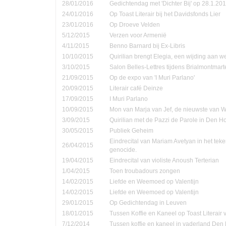
28/01/2016
Gedichtendag met 'Dichter Bij' op 28.1.201
24/01/2016
Op Toast Literair bij het Davidsfonds Lier
23/01/2016
Op Droeve Velden
5/12/2015
Verzen voor Armenië
4/11/2015
Benno Barnard bij Ex-Libris
10/10/2015
Quirilian brengt Elegia, een wijding aan
3/10/2015
Salon Belles-Lettres tijdens Brialmontmar
21/09/2015
Op de expo van 'I Muri Parlano'
20/09/2015
Literair café Deinze
17/09/2015
I Muri Parlano
10/09/2015
Mon van Marja van Jef, de nieuwste van W
3/09/2015
Quirilian met de Pazzi de Parole in Den 
30/05/2015
Publiek Geheim
Eindrecital van Mariam Avetyan in het te
26/04/2015
genocide.
19/04/2015
Eindrecital van violiste Anoush Terterian
1/04/2015
Toen troubadours zongen
14/02/2015
Liefde en Weemoed op Valentijn
14/02/2015
Liefde en Weemoed op Valentijn
29/01/2015
Op Gedichtendag in Leuven
18/01/2015
Tussen Koffie en Kaneel op Toast Literair
7/12/2014
Tussen koffie en kaneel in vaderland Den