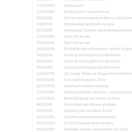
27/08/2009
Doelconcert
22/08/2009
Doelpoëzie in Vlassenbroek
9/08/2009
Op het schrijverspodium tijdens Lillo Boe
2/08/2009
Scheldewijdingsfeesten te Doel
3/07/2009
Vernissage 'Solitaire samenlevingsmodell
21/06/2009
Doel Yes we can
20/06/2009
Doel yes we can
18/06/2009
Dichterlijk met suikerbonen: Willem Rog
7/06/2009
Kunst op het begijnhof in Mechelen
6/06/2009
Kunst op het begijnhof in Mechelen
5/06/2009
Kunst in het Begijnhof te Mechelen
31/05/2009
Op Vurige Tongen te Ruigoord, Amsterda
30/05/2009
Concept Poëzieprijs 2009
24/05/2009
Opening KunstDoel Outside
17/05/2009
Huldiging Miriam Van Hee, Landschapsdic
10/05/2009
Bedichtingactie van huizen te Doel
5/05/2009
Fietsontbijt met literaire animatie
2/05/2009
Opening van Kunstdoel Inside
24/04/2009
Solitaire samenlevingsmodellen
24/04/2009
De Nacht van de boze dichters
21/03/2009
Installatie nieuwe dorpsdichter van Doel