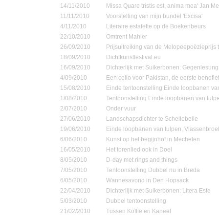
14/11/2010
Missa Quare tristis est, anima mea' Jan Me
11/11/2010
Voorstelling van mijn bundel 'Excisa'
4/11/2010
Literaire estafette op de Boekenbeurs
22/10/2010
Omtrent Mahler
26/09/2010
Prijsuitreiking van de Melopeepoëzieprijs 
18/09/2010
Dichtkunstfestival.eu
16/09/2010
Dichterlijk met Suikerbonen: Gegenlesung
4/09/2010
Een cello voor Pakistan, de eerste benefie
15/08/2010
Einde tentoonstelling Einde loopbanen van
1/08/2010
Tentoonstelling Einde loopbanen van tulp
2/07/2010
Onder vuur
27/06/2010
Landschapsdichter te Schellebelle
19/06/2010
Einde loopbanen van tulpen, Vlassenbroe
6/06/2010
Kunst op het begijnhof in Mechelen
16/05/2010
Het torenlied ook in Doel
8/05/2010
D-day met rings and things
7/05/2010
Tentoonstelling Dubbel nu in Breda
6/05/2010
Wannesavond in Den Hopsack
22/04/2010
Dichterlijk met Suikerbonen: Litera Este
5/03/2010
Dubbel tentoonstelling
21/02/2010
Tussen Koffie en Kaneel