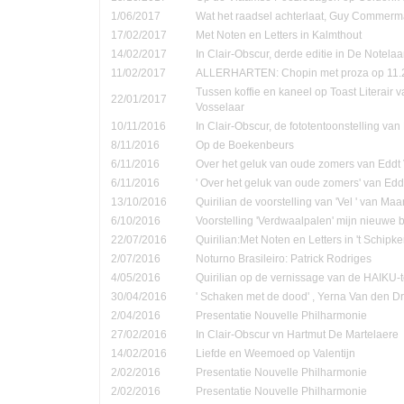
1/06/2017
Wat het raadsel achterlaat, Guy Commer
17/02/2017
Met Noten en Letters in Kalmthout
14/02/2017
In Clair-Obscur, derde editie in De Notela
11/02/2017
ALLERHARTEN: Chopin met proza op 11.
Tussen koffie en kaneel op Toast Literair 
22/01/2017
Vosselaar
10/11/2016
In Clair-Obscur, de fototentoonstelling va
8/11/2016
Op de Boekenbeurs
6/11/2016
Over het geluk van oude zomers van Eddt
6/11/2016
' Over het geluk van oude zomers' van Ed
13/10/2016
Quirilian de voorstelling van 'Vel ' van Ma
6/10/2016
Voorstelling 'Verdwaalpalen' mijn nieuwe 
22/07/2016
Quirilian:Met Noten en Letters in 't Schip
2/07/2016
Noturno Brasileiro: Patrick Rodriges
4/05/2016
Quirilian op de vernissage van de HAIKU-t
30/04/2016
' Schaken met de dood' , Yerna Van den D
2/04/2016
Presentatie Nouvelle Philharmonie
27/02/2016
In Clair-Obscur vn Hartmut De Martelaere
14/02/2016
Liefde en Weemoed op Valentijn
2/02/2016
Presentatie Nouvelle Philharmonie
2/02/2016
Presentatie Nouvelle Philharmonie