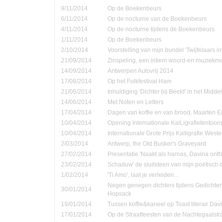
9/11/2014
Op de Boekenbeurs
6/11/2014
Op de nocturne van de Boekenbeurs
4/11/2014
Op de nocturne tijdens de Boekenbeurs
1/11/2014
Op de Boekenbeurs
2/10/2014
Voorstelling van mijn bundel 'Twijfelaars in
21/09/2014
Zinspeling, een intiem woord-en muziekmo
14/09/2014
Antwerpen Autovrij 2014
17/08/2014
Op het Folkfestival Ham
21/06/2014
Inhuldiging 'Dichter bij Beeld' in het Midd
14/06/2014
Met Noten en Letters
17/04/2014
Dagen van koffie en van brood, Maarten 
10/04/2014
Opening Internationale KalLigrafietentoon
10/04/2014
Internationale Grote Prijs Kalligrafie Weste
2/03/2014
Antwerp, the Old Busker's Graveyard
27/02/2014
Presentatie 'Naakt als harnas, Davina onth
23/02/2014
Schaduw' de sluitsteen van mijn poëtisch d
1/02/2014
'Ti Amo', laat je verleiden...
Negen genegen dichters tijdens Gedichte
30/01/2014
Hopsack
19/01/2014
Tussen koffie&kaneel op Toast literair Dav
17/01/2014
Op de Straatfeesten van de Nachtegaalstr