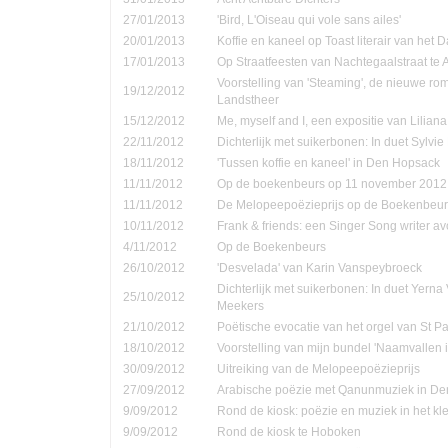
27/01/2013
'Bird, L'Oiseau qui vole sans ailes'
20/01/2013
Koffie en kaneel op Toast literair van het 
17/01/2013
Op Straatfeesten van Nachtegaalstraat te
Voorstelling van 'Steaming', de nieuwe ro
19/12/2012
Landstheer
15/12/2012
Me, myself and I, een expositie van Lilian
22/11/2012
Dichterlijk met suikerbonen: In duet Sylvi
18/11/2012
'Tussen koffie en kaneel' in Den Hopsack
11/11/2012
Op de boekenbeurs op 11 november 2012
11/11/2012
De Melopeepoëzieprijs op de Boekenbeur
10/11/2012
Frank & friends: een Singer Song writer a
4/11/2012
Op de Boekenbeurs
26/10/2012
'Desvelada' van Karin Vanspeybroeck
Dichterlijk met suikerbonen: In duet Yern
25/10/2012
Meekers
21/10/2012
Poëtische evocatie van het orgel van St P
18/10/2012
Voorstelling van mijn bundel 'Naamvallen 
30/09/2012
Uitreiking van de Melopeepoëzieprijs
27/09/2012
Arabische poëzie met Qanunmuziek in D
9/09/2012
Rond de kiosk: poëzie en muziek in het kle
9/09/2012
Rond de kiosk te Hoboken