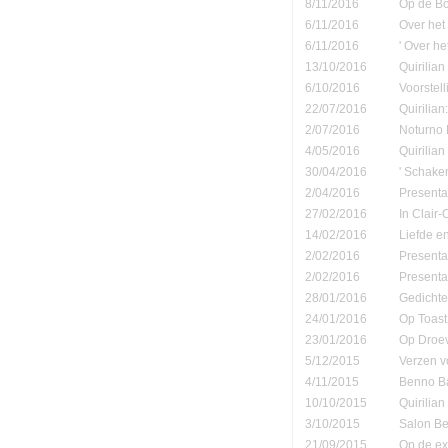
8/11/2016
Op de B
6/11/2016
Over het
6/11/2016
' Over h
13/10/2016
Quirilian
6/10/2016
Voorstel
22/07/2016
Quirilian
2/07/2016
Noturno B
4/05/2016
Quirilia
30/04/2016
' Schake
2/04/2016
Presenta
27/02/2016
In Clair
14/02/2016
Liefde e
2/02/2016
Presenta
2/02/2016
Presenta
28/01/2016
Gedichte
24/01/2016
Op Toast 
23/01/2016
Op Droe
5/12/2015
Verzen v
4/11/2015
Benno Ba
10/10/2015
Quirilia
3/10/2015
Salon Be
21/09/2015
Op de ex