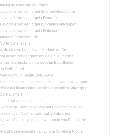
lian bij de Orde van de Prince.
e evocatie van een orgel (Ekeren-Hoogboom)
e evocatie van een orgel ( Deurne)
e evocatie van een orgel (St Paulus Antwerpen)
e evocatie van een orgel ( Hoboken)
mertuin Bredevoort NL
D te Schellebelle
, de nieuwe bundel van Marleen de Crée
oor artsen zonder grenzen: de jubileumeditie.
jn van Starbucks tot rotswoestijn Bart Stouten
ado-Gelittekend
vervolging in België 1940-1944
oten en letters: muziek en poëzie in vier bewegingen
lf&I van Liliana Obrenica Nicola nu ook in Antwerpen.
tbare Dichters
Oiseau qui vole sans ailes'
 kaneel op Toast literair van het Davidsfonds te Mol.
tfeesten van Nachtegaalstraat te Antwerpen
ling van 'Steaming', de nieuwe roman van Patricia De
eer
f and I, een expositie van Liliana Obrenica Nicola