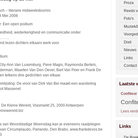
Proza
ch – literaire midweekstoornis
Reeds v
8 Mei 2008
Foto's
er: Een open podium
Muziek/L
reidheid, wederkerigheid en communicatie onder
Voorged
………..
Dixit
d lezen dichters elkaars werk voor
Nieuws
dium:
Links
r, Elly-Ann Van Luxemburg, Piere Magis, Raymonda Bertels,
Contact
nderman, Maarten Van Den Oever, Bart Van Peer en Frank De
n telkens drie gedichten van elkaar.
Laatste 
mlijsting: De viool van Dirk Van Bel maakt een wandeling
tot Massenet
Confiteor
Confit
 De Kleine Wereld, Vlasmarkt 25, 2000 Antwerpen
inewereld.biz
Lees verde
a van Woorddadige Woensdag kan je eveneens raadplegen
Links
e van Circumplaudo, Parlando, Den Brabo, www.frankdevos.be
3
De Boek