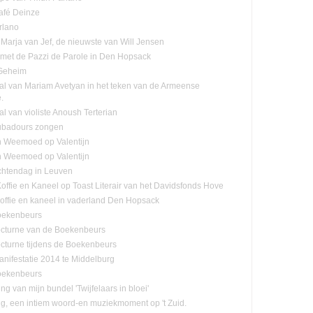
café Deinze
rlano
Marja van Jef, de nieuwste van Will Jensen
n met de Pazzi de Parole in Den Hopsack
 Geheim
tal van Mariam Avetyan in het teken van de Armeense
.
al van violiste Anoush Terterian
ubadours zongen
n Weemoed op Valentijn
n Weemoed op Valentijn
htendag in Leuven
offie en Kaneel op Toast Literair van het Davidsfonds Hove
offie en kaneel in vaderland Den Hopsack
oekenbeurs
cturne van de Boekenbeurs
cturne tijdens de Boekenbeurs
nifestatie 2014 te Middelburg
oekenbeurs
ing van mijn bundel 'Twijfelaars in bloei'
ng, een intiem woord-en muziekmoment op 't Zuid.