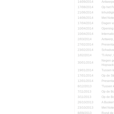
14/09/2014
Antwerpe
17/08/2014
Op het F
21/06/2014
Inhuldigi
14/06/2014
Met Note
17/04/2014
Dagen va
10/04/2014
Opening 
10/04/2014
Internati
2/03/2014
Antwerp,
27/02/2014
Presenta
23/02/2014
Schaduw' 
1/02/2014
'Ti Amo', 
Negen ge
30/01/2014
Hopsack
19/01/2014
Tussen ko
17/01/2014
Op de St
12/01/2014
Presenta
8/12/2013
'Tussen 
7/11/2013
Op de B
3/11/2013
Op de B
26/10/2013
A Busker'
23/10/2013
Met Note
8/09/2013
Rond de 