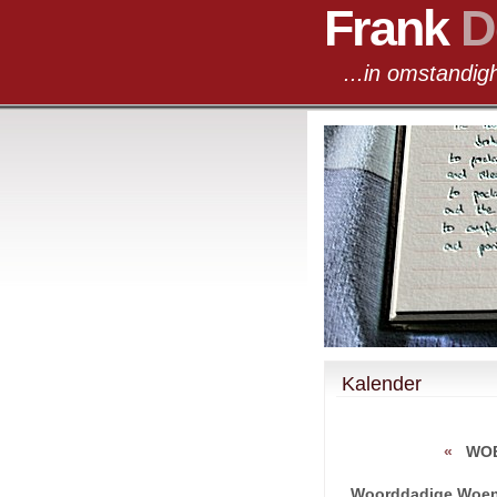
Frank
D
...in omst
Kalender
«
WOE
Woorddadige Woen