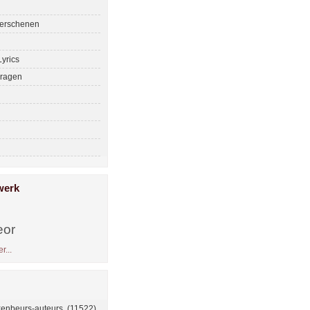
erschenen
yrics
ragen
werk
eor
r...
enbeurs-auteurs (11522)