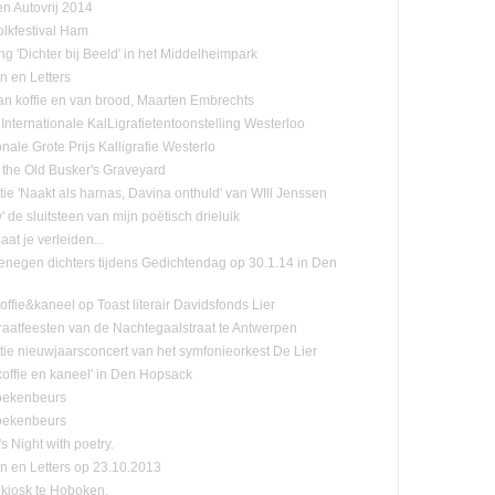
n Autovrij 2014
olkfestival Ham
ng 'Dichter bij Beeld' in het Middelheimpark
n en Letters
n koffie en van brood, Maarten Embrechts
Internationale KalLigrafietentoonstelling Westerloo
onale Grote Prijs Kalligrafie Westerlo
 the Old Busker's Graveyard
tie 'Naakt als harnas, Davina onthuld' van WIll Jenssen
de sluitsteen van mijn poëtisch drieluik
laat je verleiden...
negen dichters tijdens Gedichtendag op 30.1.14 in Den
ffie&kaneel op Toast literair Davidsfonds Lier
raatfeesten van de Nachtegaalstraat te Antwerpen
tie nieuwjaarsconcert van het symfonieorkest De Lier
koffie en kaneel' in Den Hopsack
oekenbeurs
oekenbeurs
s Night with poetry.
n en Letters op 23.10.2013
kiosk te Hoboken.