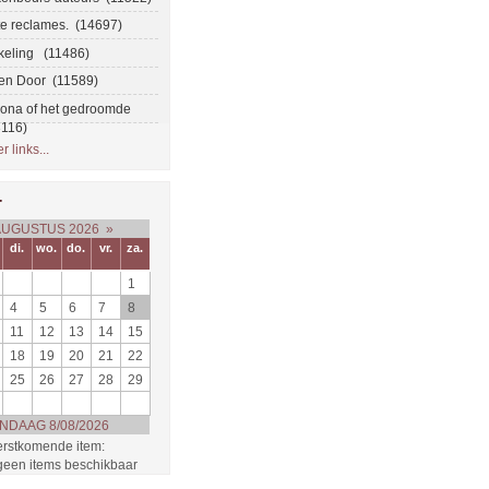
te reclames. (14697)
jkeling (11486)
en Door (11589)
na of het gedroomde
3116)
 links...
r
AUGUSTUS 2026
»
di.
wo.
do.
vr.
za.
1
4
5
6
7
8
11
12
13
14
15
18
19
20
21
22
25
26
27
28
29
NDAAG 8/08/2026
rstkomende item:
 geen items beschikbaar