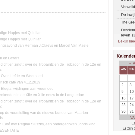
Verwelk
De inwi
The Gre
Desdemo
ge Hapjes met Quirilian
leven (
ge Hapjes met Quirilian
Bekijk meer
ingsavond van Herman J.Claeys en Marcel Van Maele
Kalende
n en Letters
«
 dicht en zingt : over de Trobairitz en de Trobador in de 12e en
zo.
ma.
w.
n: Over Liefde en Weemoed.
orisch café van 4.12.2019
2
3
n. Elegia, wijdingen aan weemoed
9
10
nkenden in de XIIe en XIIIe eeuw in de Languedoc
16
17
 dicht en zingt : over de Trobairitz en de Trobador in de 12e en
23
24
w.
30
31
n op de voorstelling van de nieuwe bundel van Maarten
VA
ts
Ee
ch Café met Regina Sluszny, een ondergedoken Joods kind
Er zijn
ESENTATIE