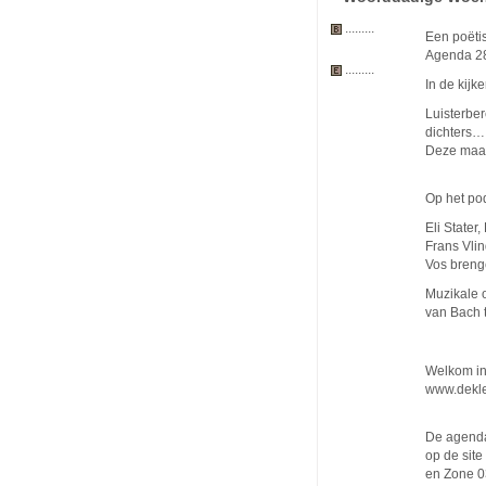
.........
Een poëtis
Agenda 2
.........
In de kijk
Luisterbe
dichters
Deze maan
Op het po
Eli State
Frans Vli
Vos brenge
Muzikale o
van Bach 
Welkom in
www.dekle
De agend
op de sit
en Zone 0