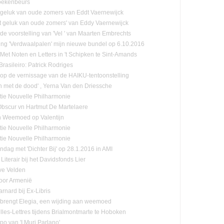
oekenbeurs
 geluk van oude zomers van Eddt Vaernewijck
et geluk van oude zomers' van Eddy Vaernewijck
 de voorstelling van 'Vel ' van Maarten Embrechts
ling 'Verdwaalpalen' mijn nieuwe bundel op 6.10.2016
:Met Noten en Letters in 't Schipken te Sint-Amands
rasileiro: Patrick Rodriges
n op de vernissage van de HAIKU-tentoonstelling
n met de dood' , Yerna Van den Driessche
tie Nouvelle Philharmonie
-Obscur vn Hartmut De Martelaere
n Weemoed op Valentijn
tie Nouvelle Philharmonie
tie Nouvelle Philharmonie
ndag met 'Dichter Bij' op 28.1.2016 in AMI
Literair bij het Davidsfonds Lier
ve Velden
oor Armenië
rnard bij Ex-Libris
n brengt Elegia, een wijding aan weemoed
lles-Lettres tijdens Brialmontmarte te Hoboken
po van 'I Muri Parlano'