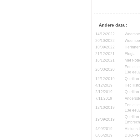
Andere data :
14/12/2022
Weemoedi
20/10/2022
Weemoedi
10/09/2022
Herinner
21/12/2021
Elegia
16/12/2021
Met Note
Een elite
26/03/2020
13e eeu
12/12/2019
Quirilia
4/12/2019
Het Hist
2/12/2019
Quirilia
7/11/2019
Andersde
Een elite
12/10/2019
13e eeu
Quirilia
19/09/2019
Embrech
4/09/2019
Historis
6/06/2019
DUO-PR