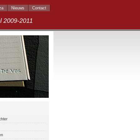
za
Nieuws
Contact
009-2011
chter
en