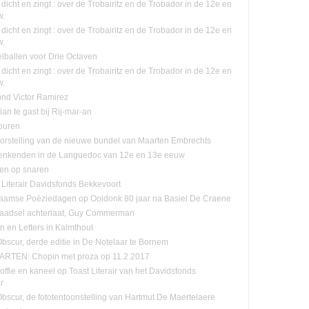
 dicht en zingt : over de Trobairitz en de Trobador in de 12e en
w.
 dicht en zingt : over de Trobairitz en de Trobador in de 12e en
w.
lballen voor Drie Octaven
 dicht en zingt : over de Trobairitz en de Trobador in de 12e en
w.
ond Victor Ramirez
lian te gast bij Rij-mar-an
ouren
orstelling van de nieuwe bundel van Maarten Embrechts
enkenden in de Languedoc van 12e en 13e eeuw
ten op snaren
 Literair Davidsfonds Bekkevoort
aamse Poëziedagen op Ooidonk 80 jaar na Basiel De Craene
raadsel achterlaat, Guy Commerman
n en Letters in Kalmthout
Obscur, derde editie in De Notelaar te Bornem
RTEN: Chopin met proza op 11.2.2017
offie en kaneel op Toast Literair van het Davidsfonds
r
-Obscur, de fototentoonstelling van Hartmut De Maertelaere