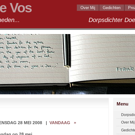
e Vos
Over Mij
Gedichten
Pro
andigheden... Dorpsdichter Doel 2
Menu
Dorpsdi
NSDAG 28 MEI 2008
|
VANDAAG
»
Over Mij
Gedicht
sdag op 28 mei