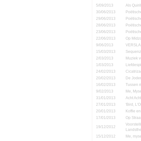
5/09/2013
Als Quiri
30/06/2013
Poëtisch
29/06/2013
Poëtisch
28/06/2013
Poëtisch
23/06/2013
Poëtisch
22/06/2013
Op Midzo
9/06/2013
VERSLAN
15/03/2013
Sequenza
2/03/2013
Muziek v
1/03/2013
Liefdespi
24/02/2013
Cicatriz
20/02/2013
De Joden
16/02/2013
Tussen n
9/02/2013
Me, Myse
31/01/2013
Acht Ach
27/01/2013
'Bird, L'
20/01/2013
Koffie en
17/01/2013
Op Straa
Voorstel
19/12/2012
Landsth
15/12/2012
Me, mysel