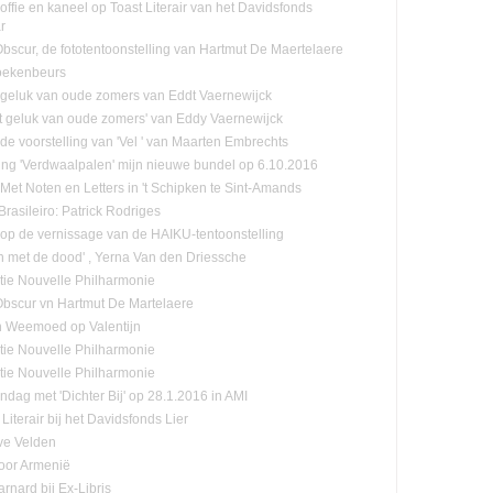
offie en kaneel op Toast Literair van het Davidsfonds
r
-Obscur, de fototentoonstelling van Hartmut De Maertelaere
oekenbeurs
 geluk van oude zomers van Eddt Vaernewijck
et geluk van oude zomers' van Eddy Vaernewijck
 de voorstelling van 'Vel ' van Maarten Embrechts
ling 'Verdwaalpalen' mijn nieuwe bundel op 6.10.2016
:Met Noten en Letters in 't Schipken te Sint-Amands
rasileiro: Patrick Rodriges
n op de vernissage van de HAIKU-tentoonstelling
n met de dood' , Yerna Van den Driessche
tie Nouvelle Philharmonie
-Obscur vn Hartmut De Martelaere
n Weemoed op Valentijn
tie Nouvelle Philharmonie
tie Nouvelle Philharmonie
ndag met 'Dichter Bij' op 28.1.2016 in AMI
Literair bij het Davidsfonds Lier
ve Velden
oor Armenië
rnard bij Ex-Libris