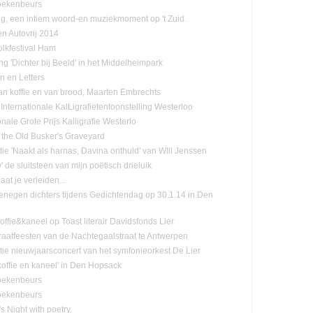
oekenbeurs
ng, een intiem woord-en muziekmoment op 't Zuid.
n Autovrij 2014
olkfestival Ham
ng 'Dichter bij Beeld' in het Middelheimpark
n en Letters
n koffie en van brood, Maarten Embrechts
Internationale KalLigrafietentoonstelling Westerloo
onale Grote Prijs Kalligrafie Westerlo
 the Old Busker's Graveyard
tie 'Naakt als harnas, Davina onthuld' van WIll Jenssen
de sluitsteen van mijn poëtisch drieluik
laat je verleiden...
negen dichters tijdens Gedichtendag op 30.1.14 in Den
ffie&kaneel op Toast literair Davidsfonds Lier
raatfeesten van de Nachtegaalstraat te Antwerpen
tie nieuwjaarsconcert van het symfonieorkest De Lier
koffie en kaneel' in Den Hopsack
oekenbeurs
oekenbeurs
s Night with poetry.