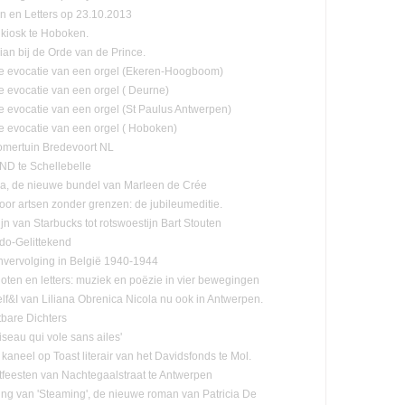
n en Letters op 23.10.2013
kiosk te Hoboken.
lian bij de Orde van de Prince.
e evocatie van een orgel (Ekeren-Hoogboom)
e evocatie van een orgel ( Deurne)
e evocatie van een orgel (St Paulus Antwerpen)
e evocatie van een orgel ( Hoboken)
mertuin Bredevoort NL
D te Schellebelle
, de nieuwe bundel van Marleen de Crée
oor artsen zonder grenzen: de jubileumeditie.
jn van Starbucks tot rotswoestijn Bart Stouten
ado-Gelittekend
vervolging in België 1940-1944
oten en letters: muziek en poëzie in vier bewegingen
lf&I van Liliana Obrenica Nicola nu ook in Antwerpen.
tbare Dichters
Oiseau qui vole sans ailes'
 kaneel op Toast literair van het Davidsfonds te Mol.
tfeesten van Nachtegaalstraat te Antwerpen
ling van 'Steaming', de nieuwe roman van Patricia De