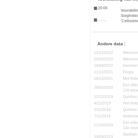
20:00
Voorstelli
Sorghvlied
.........
’Cellissimo
Andere data :
14/12/2022
Weemoedi
20/10/2022
Weemoedi
10/09/2022
Herinner
21/12/2021
Elegia
16/12/2021
Met Note
Een elite
26/03/2020
13e eeu
12/12/2019
Quirilia
4/12/2019
Het Hist
2/12/2019
Quirilia
7/11/2019
Andersde
Een elite
12/10/2019
13e eeu
Quirilia
19/09/2019