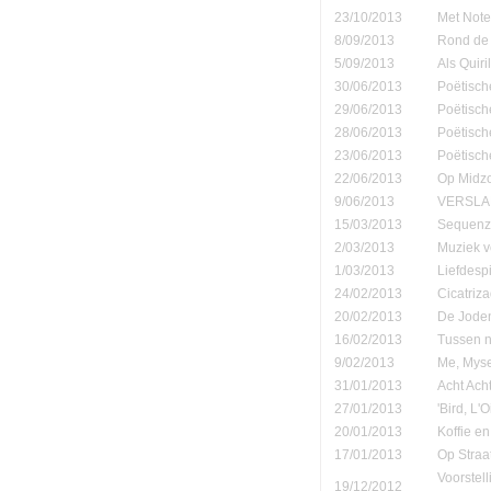
23/10/2013
Met Note
8/09/2013
Rond de 
5/09/2013
Als Quiri
30/06/2013
Poëtisch
29/06/2013
Poëtisch
28/06/2013
Poëtisch
23/06/2013
Poëtisch
22/06/2013
Op Midzo
9/06/2013
VERSLAN
15/03/2013
Sequenza
2/03/2013
Muziek v
1/03/2013
Liefdespi
24/02/2013
Cicatriz
20/02/2013
De Joden
16/02/2013
Tussen n
9/02/2013
Me, Myse
31/01/2013
Acht Ach
27/01/2013
'Bird, L'
20/01/2013
Koffie en
17/01/2013
Op Straa
Voorstel
19/12/2012