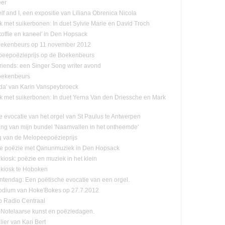
eer
f and I, een expositie van Liliana Obrenica Nicola
jk met suikerbonen: In duet Sylvie Marie en David Troch
koffie en kaneel' in Den Hopsack
oekenbeurs op 11 november 2012
eepoëzieprijs op de Boekenbeurs
friends: een Singer Song writer avond
oekenbeurs
da' van Karin Vanspeybroeck
ijk met suikerbonen: In duet Yerna Van den Driessche en Mark
e evocatie van het orgel van St Paulus te Antwerpen
ling van mijn bundel 'Naamvallen in het ontheemde'
ng van de Melopeepoëzieprijs
e poëzie met Qanunmuziek in Den Hopsack
kiosk: poëzie en muziek in het klein
kiosk te Hoboken
endag: Een poëtische evocatie van een orgel.
odium van Hoke'Bokes op 27.7.2012
p Radio Centraal
Notelaarse kunst en poëziedagen.
ier van Kari Bert