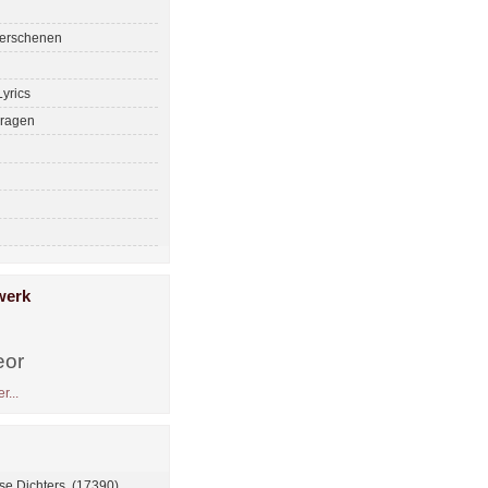
erschenen
yrics
ragen
werk
eor
r...
se Dichters (17390)