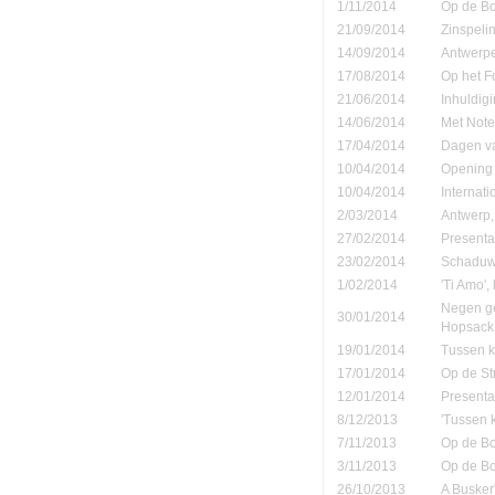
1/11/2014
Op de B
21/09/2014
Zinspeli
14/09/2014
Antwerpe
17/08/2014
Op het F
21/06/2014
Inhuldigi
14/06/2014
Met Note
17/04/2014
Dagen va
10/04/2014
Opening 
10/04/2014
Internati
2/03/2014
Antwerp,
27/02/2014
Presenta
23/02/2014
Schaduw' 
1/02/2014
'Ti Amo', 
Negen ge
30/01/2014
Hopsack
19/01/2014
Tussen ko
17/01/2014
Op de St
12/01/2014
Presenta
8/12/2013
'Tussen 
7/11/2013
Op de B
3/11/2013
Op de B
26/10/2013
A Busker'