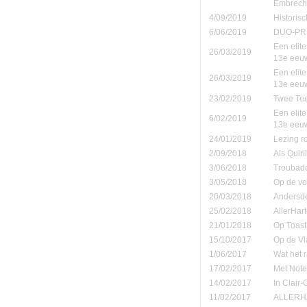
Embrech
4/09/2019
Historis
6/06/2019
DUO-PR
Een elite
26/03/2019
13e eeu
Een elite
26/03/2019
13e eeu
23/02/2019
Twee Tee
Een elite
6/02/2019
13e eeu
24/01/2019
Lezing r
2/09/2018
Als Quiri
3/06/2018
Troubad
3/05/2018
Op de vo
20/03/2018
Andersd
25/02/2018
AllerHar
21/01/2018
Op Toast
15/10/2017
Op de Vl
1/06/2017
Wat het 
17/02/2017
Met Note
14/02/2017
In Clair-
11/02/2017
ALLERHA