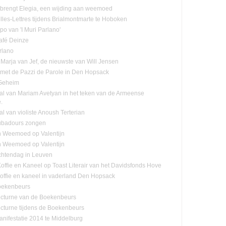
n brengt Elegia, een wijding aan weemoed
lles-Lettres tijdens Brialmontmarte te Hoboken
po van 'I Muri Parlano'
café Deinze
rlano
Marja van Jef, de nieuwste van Will Jensen
n met de Pazzi de Parole in Den Hopsack
 Geheim
tal van Mariam Avetyan in het teken van de Armeense
.
al van violiste Anoush Terterian
ubadours zongen
n Weemoed op Valentijn
n Weemoed op Valentijn
htendag in Leuven
offie en Kaneel op Toast Literair van het Davidsfonds Hove
offie en kaneel in vaderland Den Hopsack
oekenbeurs
cturne van de Boekenbeurs
cturne tijdens de Boekenbeurs
nifestatie 2014 te Middelburg