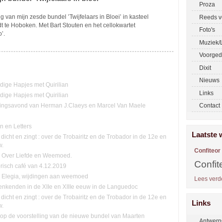
Proza
ng van mijn zesde bundel ’Twijfelaars in Bloei’ in kasteel
Reeds v
t te Hoboken. Met Bart Stouten en het cellokwartet
Foto's
’.
Muziek/L
Voorged
Dixit
Nieuws
ge Hapjes met Quirilian
Links
ge Hapjes met Quirilian
ingsavond van Herman J.Claeys en Marcel Van Maele
Contact
n en Letters
Laatste 
 dicht en zingt : over de Trobairitz en de Trobador in de 12e en
w.
Confiteor
n: Over Liefde en Weemoed.
Confit
orisch café van 4.12.2019
n. Elegia, wijdingen aan weemoed
Lees verde
nkenden in de XIIe en XIIIe eeuw in de Languedoc
 dicht en zingt : over de Trobairitz en de Trobador in de 12e en
Links
w.
n op de voorstelling van de nieuwe bundel van Maarten
Antwerp