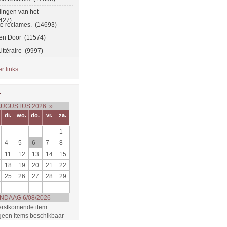
ingen van het
427)
te reclames. (14693)
en Door (11574)
ittéraire (9997)
 links...
r
AUGUSTUS 2026
»
di.
wo.
do.
vr.
za.
1
4
5
6
7
8
11
12
13
14
15
18
19
20
21
22
25
26
27
28
29
NDAAG 6/08/2026
rstkomende item:
 geen items beschikbaar