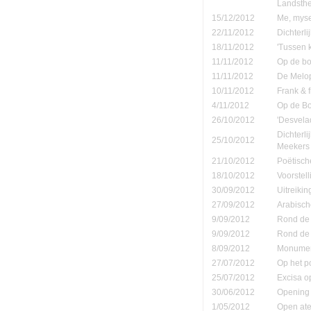
Landsth
15/12/2012
Me, mysel
22/11/2012
Dichterli
18/11/2012
'Tussen 
11/11/2012
Op de b
11/11/2012
De Melop
10/11/2012
Frank & 
4/11/2012
Op de B
26/10/2012
'Desvela
Dichterl
25/10/2012
Meekers
21/10/2012
Poëtisch
18/10/2012
Voorstel
30/09/2012
Uitreiki
27/09/2012
Arabisch
9/09/2012
Rond de 
9/09/2012
Rond de 
8/09/2012
Monument
27/07/2012
Op het p
25/07/2012
Excisa o
30/06/2012
Opening 
1/05/2012
Open atel