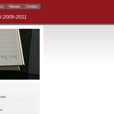
za
Nieuws
Contact
009-2011
chter
en