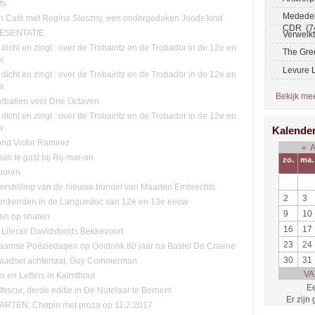
ts
Mededel
ch Café met Regina Sluszny, een ondergedoken Joods kind
CDR (7
ESENTATIE
Verwelk
 dicht en zingt : over de Trobairitz en de Trobador in de 12e en
The Gre
w.
Levure L
 dicht en zingt : over de Trobairitz en de Trobador in de 12e en
w.
Bekijk meer
lballen voor Drie Octaven
 dicht en zingt : over de Trobairitz en de Trobador in de 12e en
w.
Kalende
ond Victor Ramirez
«
lian te gast bij Rij-mar-an
zo.
ma.
ouren
orstelling van de nieuwe bundel van Maarten Embrechts
2
3
enkenden in de Languedoc van 12e en 13e eeuw
9
10
ten op snaren
16
17
 Literair Davidsfonds Bekkevoort
23
24
aamse Poëziedagen op Ooidonk 80 jaar na Basiel De Craene
30
31
raadsel achterlaat, Guy Commerman
VA
n en Letters in Kalmthout
Ee
Obscur, derde editie in De Notelaar te Bornem
Er zijn
RTEN: Chopin met proza op 11.2.2017