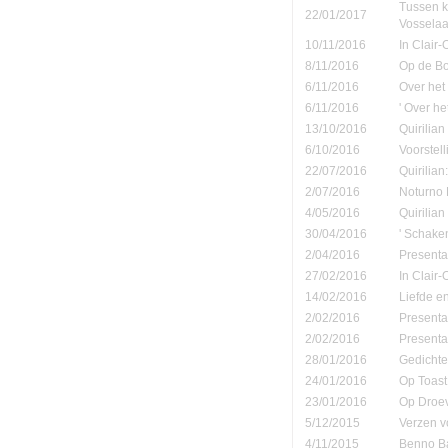
Tussen k
22/01/2017
Vosselaa
10/11/2016
In Clair
8/11/2016
Op de B
6/11/2016
Over het
6/11/2016
' Over h
13/10/2016
Quirilian
6/10/2016
Voorstel
22/07/2016
Quirilian
2/07/2016
Noturno B
4/05/2016
Quirilia
30/04/2016
' Schake
2/04/2016
Presenta
27/02/2016
In Clair
14/02/2016
Liefde e
2/02/2016
Presenta
2/02/2016
Presenta
28/01/2016
Gedichte
24/01/2016
Op Toast 
23/01/2016
Op Droe
5/12/2015
Verzen v
4/11/2015
Benno Ba