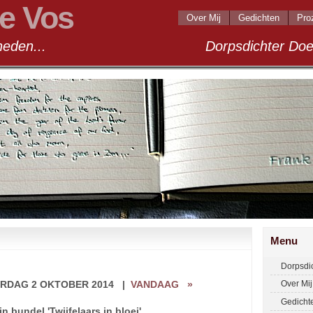
e Vos
Over Mij
Gedichten
Pro
andigheden... Dorpsdichter Doel 2
Menu
Dorpsdi
RDAG 2 OKTOBER 2014
|
VANDAAG
»
Over Mij
Gedicht
n bundel 'Twijfelaars in bloei'