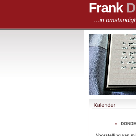
Frank
D
...in omst
Kalender
«
DONDE
Voorstelling van mij