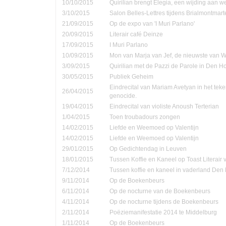
10/10/2015
Quirilian brengt Elegia, een wijding aan
3/10/2015
Salon Belles-Lettres tijdens Brialmontmar
21/09/2015
Op de expo van 'I Muri Parlano'
20/09/2015
Literair café Deinze
17/09/2015
I Muri Parlano
10/09/2015
Mon van Marja van Jef, de nieuwste van W
3/09/2015
Quirilian met de Pazzi de Parole in Den 
30/05/2015
Publiek Geheim
Eindrecital van Mariam Avetyan in het te
26/04/2015
genocide.
19/04/2015
Eindrecital van violiste Anoush Terterian
1/04/2015
Toen troubadours zongen
14/02/2015
Liefde en Weemoed op Valentijn
14/02/2015
Liefde en Weemoed op Valentijn
29/01/2015
Op Gedichtendag in Leuven
18/01/2015
Tussen Koffie en Kaneel op Toast Literair
7/12/2014
Tussen koffie en kaneel in vaderland Den
9/11/2014
Op de Boekenbeurs
6/11/2014
Op de nocturne van de Boekenbeurs
4/11/2014
Op de nocturne tijdens de Boekenbeurs
2/11/2014
Poëziemanifestatie 2014 te Middelburg
1/11/2014
Op de Boekenbeurs