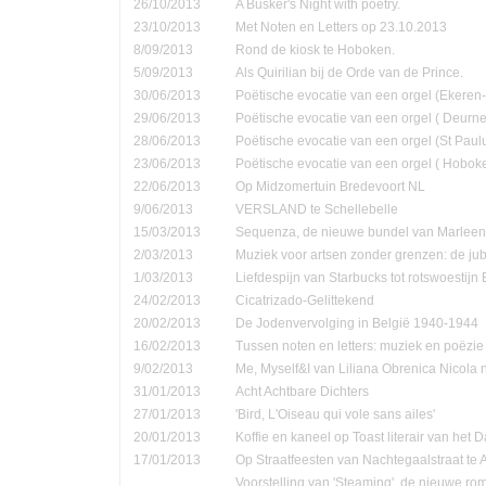
26/10/2013
A Busker's Night with poetry.
23/10/2013
Met Noten en Letters op 23.10.2013
8/09/2013
Rond de kiosk te Hoboken.
5/09/2013
Als Quirilian bij de Orde van de Prince.
30/06/2013
Poëtische evocatie van een orgel (Ekere
29/06/2013
Poëtische evocatie van een orgel ( Deurne
28/06/2013
Poëtische evocatie van een orgel (St Pau
23/06/2013
Poëtische evocatie van een orgel ( Hobok
22/06/2013
Op Midzomertuin Bredevoort NL
9/06/2013
VERSLAND te Schellebelle
15/03/2013
Sequenza, de nieuwe bundel van Marleen
2/03/2013
Muziek voor artsen zonder grenzen: de jub
1/03/2013
Liefdespijn van Starbucks tot rotswoestijn 
24/02/2013
Cicatrizado-Gelittekend
20/02/2013
De Jodenvervolging in België 1940-1944
16/02/2013
Tussen noten en letters: muziek en poëzie
9/02/2013
Me, Myself&I van Liliana Obrenica Nicola 
31/01/2013
Acht Achtbare Dichters
27/01/2013
'Bird, L'Oiseau qui vole sans ailes'
20/01/2013
Koffie en kaneel op Toast literair van het 
17/01/2013
Op Straatfeesten van Nachtegaalstraat te
Voorstelling van 'Steaming', de nieuwe ro