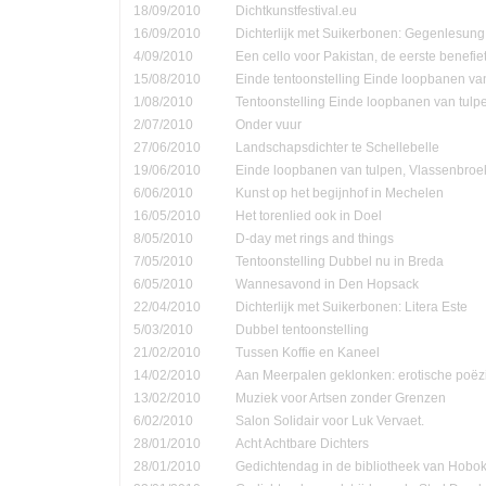
18/09/2010
Dichtkunstfestival.eu
16/09/2010
Dichterlijk met Suikerbonen: Gegenlesung
4/09/2010
Een cello voor Pakistan, de eerste benefie
15/08/2010
Einde tentoonstelling Einde loopbanen van
1/08/2010
Tentoonstelling Einde loopbanen van tulp
2/07/2010
Onder vuur
27/06/2010
Landschapsdichter te Schellebelle
19/06/2010
Einde loopbanen van tulpen, Vlassenbroe
6/06/2010
Kunst op het begijnhof in Mechelen
16/05/2010
Het torenlied ook in Doel
8/05/2010
D-day met rings and things
7/05/2010
Tentoonstelling Dubbel nu in Breda
6/05/2010
Wannesavond in Den Hopsack
22/04/2010
Dichterlijk met Suikerbonen: Litera Este
5/03/2010
Dubbel tentoonstelling
21/02/2010
Tussen Koffie en Kaneel
14/02/2010
Aan Meerpalen geklonken: erotische poëzi
13/02/2010
Muziek voor Artsen zonder Grenzen
6/02/2010
Salon Solidair voor Luk Vervaet.
28/01/2010
Acht Achtbare Dichters
28/01/2010
Gedichtendag in de bibliotheek van Hobo