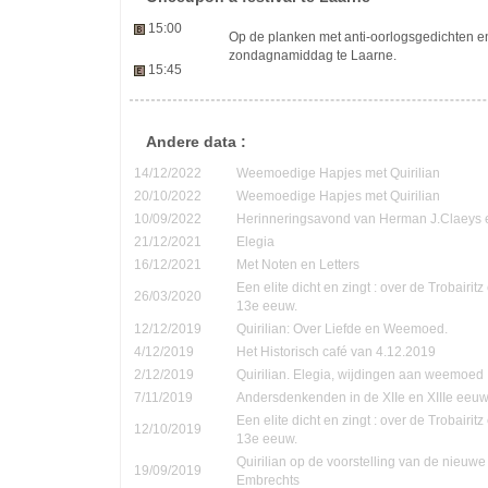
15:00
Op de planken met anti-oorlogsgedichten en g
zondagnamiddag te Laarne.
15:45
Andere data :
14/12/2022
Weemoedige Hapjes met Quirilian
20/10/2022
Weemoedige Hapjes met Quirilian
10/09/2022
Herinneringsavond van Herman J.Claeys 
21/12/2021
Elegia
16/12/2021
Met Noten en Letters
Een elite dicht en zingt : over de Trobairi
26/03/2020
13e eeuw.
12/12/2019
Quirilian: Over Liefde en Weemoed.
4/12/2019
Het Historisch café van 4.12.2019
2/12/2019
Quirilian. Elegia, wijdingen aan weemoed
7/11/2019
Andersdenkenden in de XIIe en XIIIe eeu
Een elite dicht en zingt : over de Trobairi
12/10/2019
13e eeuw.
Quirilian op de voorstelling van de nieuw
19/09/2019
Embrechts