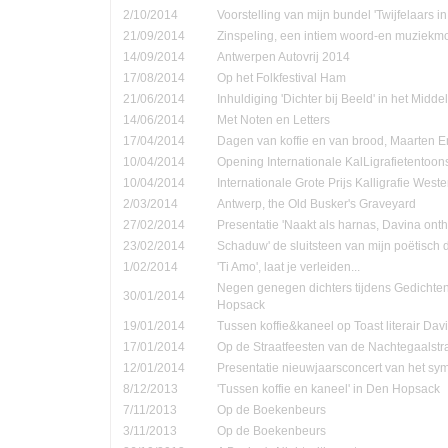
2/10/2014
Voorstelling van mijn bundel 'Twijfelaars in
21/09/2014
Zinspeling, een intiem woord-en muziekmo
14/09/2014
Antwerpen Autovrij 2014
17/08/2014
Op het Folkfestival Ham
21/06/2014
Inhuldiging 'Dichter bij Beeld' in het Midd
14/06/2014
Met Noten en Letters
17/04/2014
Dagen van koffie en van brood, Maarten 
10/04/2014
Opening Internationale KalLigrafietentoon
10/04/2014
Internationale Grote Prijs Kalligrafie Weste
2/03/2014
Antwerp, the Old Busker's Graveyard
27/02/2014
Presentatie 'Naakt als harnas, Davina onth
23/02/2014
Schaduw' de sluitsteen van mijn poëtisch d
1/02/2014
'Ti Amo', laat je verleiden...
Negen genegen dichters tijdens Gedichte
30/01/2014
Hopsack
19/01/2014
Tussen koffie&kaneel op Toast literair Dav
17/01/2014
Op de Straatfeesten van de Nachtegaalstr
12/01/2014
Presentatie nieuwjaarsconcert van het sym
8/12/2013
'Tussen koffie en kaneel' in Den Hopsack
7/11/2013
Op de Boekenbeurs
3/11/2013
Op de Boekenbeurs