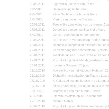
30/05/2011
Figurant in ' De veer van Cesar'
8/05/2011
De inwijkeling bij het veer.
9/04/2011
22ste Nacht van de boze dichters
5/04/2011
Viering van Lucienne Stassaert.
20/03/2011
Feestelijke aanstelling van de nieuwe Do
17/03/2011
De poëtica van een politica, Nelly Maes
5/03/2011
Concert voor Artsen zonder grenzen
23/02/2011
Bert Bevers in Vhoorspel op Radio Centra
28/01/2011
Nachtelijke gesprekken met Bart Stouten o
27/01/2011
Gedichtendag met Acht Achtbare Dichters
23/01/2011
Toast literair, een Tussen koffie en kanee
22/01/2011
Prijsuitreiking Gedichtendagwedstrijd v
14/01/2011
Lucienne Stassaert 75 jaar.
12/12/2010
Voorstelling van het fotoboek 'Hoboken 20
25/11/2010
Dichterlijk met suikerbonen: Patricia Las
17/11/2010
Al Catars, Al martirs; heresie in de Langu
14/11/2010
Missa Quare tristis est, anima mea' Jan Me
11/11/2010
Voorstelling van mijn bundel 'Excisa'
4/11/2010
Literaire estafette op de Boekenbeurs
22/10/2010
Omtrent Mahler
26/09/2010
Prijsuitreiking van de Melopeepoëzieprijs 