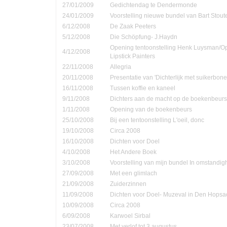
27/01/2009
Gedichtendag te Dendermonde
24/01/2009
Voorstelling nieuwe bundel van Bart Stout
6/12/2008
De Zaak Peeters
5/12/2008
Die Schöpfung- J.Haydn
Opening tentoonstelling Henk Luysman/O
4/12/2008
Lipstick Painters
22/11/2008
Allegria
20/11/2008
Presentatie van 'Dichterlijk met suikerbone
16/11/2008
Tussen koffie en kaneel
9/11/2008
Dichters aan de macht op de boekenbeurs
1/11/2008
Opening van de boekenbeurs
25/10/2008
Bij een tentoonstelling L'oeil, donc
19/10/2008
Circa 2008
16/10/2008
Dichten voor Doel
4/10/2008
Het Andere Boek
3/10/2008
Voorstelling van mijn bundel In omstandi
27/09/2008
Met een glimlach
21/09/2008
Zuiderzinnen
11/09/2008
Dichten voor Doel- Muzeval in Den Hopsa
10/09/2008
Circa 2008
6/09/2008
Karwoel Sirbal
23/07/2008
Met verlof tot 3 augustus