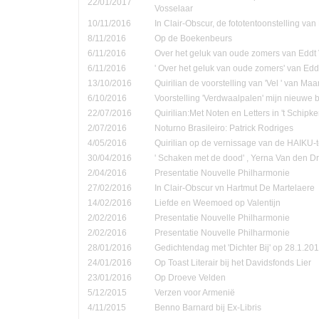
22/01/2017
Vosselaar
10/11/2016
In Clair-Obscur, de fototentoonstelling va
8/11/2016
Op de Boekenbeurs
6/11/2016
Over het geluk van oude zomers van Eddt
6/11/2016
' Over het geluk van oude zomers' van Ed
13/10/2016
Quirilian de voorstelling van 'Vel ' van Ma
6/10/2016
Voorstelling 'Verdwaalpalen' mijn nieuwe 
22/07/2016
Quirilian:Met Noten en Letters in 't Schip
2/07/2016
Noturno Brasileiro: Patrick Rodriges
4/05/2016
Quirilian op de vernissage van de HAIKU-t
30/04/2016
' Schaken met de dood' , Yerna Van den D
2/04/2016
Presentatie Nouvelle Philharmonie
27/02/2016
In Clair-Obscur vn Hartmut De Martelaere
14/02/2016
Liefde en Weemoed op Valentijn
2/02/2016
Presentatie Nouvelle Philharmonie
2/02/2016
Presentatie Nouvelle Philharmonie
28/01/2016
Gedichtendag met 'Dichter Bij' op 28.1.201
24/01/2016
Op Toast Literair bij het Davidsfonds Lier
23/01/2016
Op Droeve Velden
5/12/2015
Verzen voor Armenië
4/11/2015
Benno Barnard bij Ex-Libris