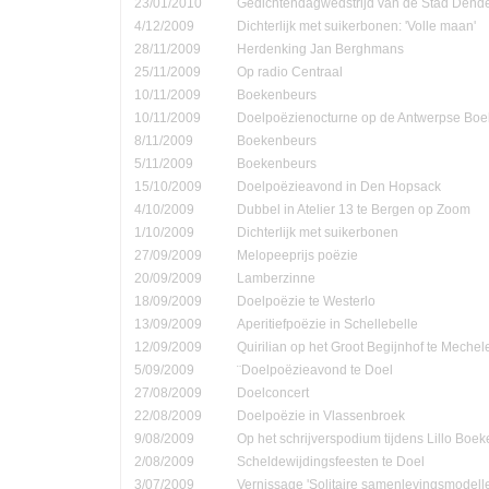
23/01/2010
Gedichtendagwedstrijd van de Stad Den
4/12/2009
Dichterlijk met suikerbonen: 'Volle maan'
28/11/2009
Herdenking Jan Berghmans
25/11/2009
Op radio Centraal
10/11/2009
Boekenbeurs
10/11/2009
Doelpoëzienocturne op de Antwerpse Bo
8/11/2009
Boekenbeurs
5/11/2009
Boekenbeurs
15/10/2009
Doelpoëzieavond in Den Hopsack
4/10/2009
Dubbel in Atelier 13 te Bergen op Zoom
1/10/2009
Dichterlijk met suikerbonen
27/09/2009
Melopeeprijs poëzie
20/09/2009
Lamberzinne
18/09/2009
Doelpoëzie te Westerlo
13/09/2009
Aperitiefpoëzie in Schellebelle
12/09/2009
Quirilian op het Groot Begijnhof te Mechel
5/09/2009
¨Doelpoëzieavond te Doel
27/08/2009
Doelconcert
22/08/2009
Doelpoëzie in Vlassenbroek
9/08/2009
Op het schrijverspodium tijdens Lillo Boe
2/08/2009
Scheldewijdingsfeesten te Doel
3/07/2009
Vernissage 'Solitaire samenlevingsmodell