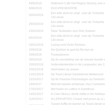
4/09/2019
Historisch Café met Regina Sluszny, een
6/06/2019
DUO-PRESENTATIE
Een elite dicht en zingt : over de Trobairi
26/03/2019
13e eeuw.
Een elite dicht en zingt : over de Trobairi
26/03/2019
13e eeuw.
23/02/2019
Twee Teelballen voor Drie Octaven
Een elite dicht en zingt : over de Trobairi
6/02/2019
13e eeuw.
24/01/2019
Lezing rond Victor Ramirez
2/09/2018
Als Quirilian te gast bij Rij-mar-an
3/06/2018
Troubadouren
3/05/2018
Op de voorstelling van de nieuwe bundel
20/03/2018
Andersdenkenden in de Languedoc van 1
25/02/2018
AllerHarten op snaren
21/01/2018
Op Toast Literair Davidsfonds Bekkevoort
15/10/2017
Op de Vlaamse Poëziedagen op Ooidonk 8
1/06/2017
Wat het raadsel achterlaat, Guy Commer
17/02/2017
Met Noten en Letters in Kalmthout
14/02/2017
In Clair-Obscur, derde editie in De Notela
11/02/2017
ALLERHARTEN: Chopin met proza op 11.
Tussen koffie en kaneel op Toast Literair 