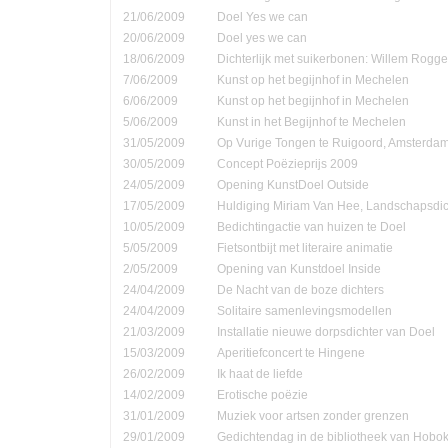
21/06/2009
Doel Yes we can
20/06/2009
Doel yes we can
18/06/2009
Dichterlijk met suikerbonen: Willem Rog
7/06/2009
Kunst op het begijnhof in Mechelen
6/06/2009
Kunst op het begijnhof in Mechelen
5/06/2009
Kunst in het Begijnhof te Mechelen
31/05/2009
Op Vurige Tongen te Ruigoord, Amsterda
30/05/2009
Concept Poëzieprijs 2009
24/05/2009
Opening KunstDoel Outside
17/05/2009
Huldiging Miriam Van Hee, Landschapsdic
10/05/2009
Bedichtingactie van huizen te Doel
5/05/2009
Fietsontbijt met literaire animatie
2/05/2009
Opening van Kunstdoel Inside
24/04/2009
De Nacht van de boze dichters
24/04/2009
Solitaire samenlevingsmodellen
21/03/2009
Installatie nieuwe dorpsdichter van Doel
15/03/2009
Aperitiefconcert te Hingene
26/02/2009
Ik haat de liefde
14/02/2009
Erotische poëzie
31/01/2009
Muziek voor artsen zonder grenzen
29/01/2009
Gedichtendag in de bibliotheek van Hobo