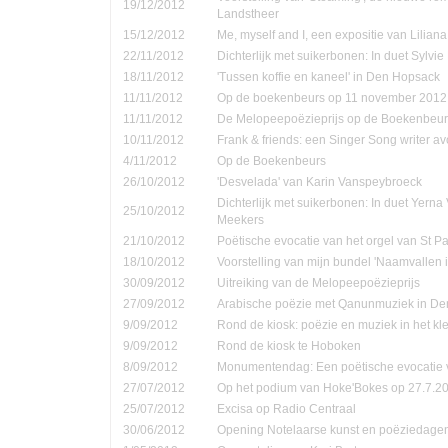
19/12/2012
Landstheer
15/12/2012
Me, myself and I, een expositie van Lilian
22/11/2012
Dichterlijk met suikerbonen: In duet Sylvi
18/11/2012
'Tussen koffie en kaneel' in Den Hopsack
11/11/2012
Op de boekenbeurs op 11 november 2012
11/11/2012
De Melopeepoëzieprijs op de Boekenbeur
10/11/2012
Frank & friends: een Singer Song writer a
4/11/2012
Op de Boekenbeurs
26/10/2012
'Desvelada' van Karin Vanspeybroeck
Dichterlijk met suikerbonen: In duet Yern
25/10/2012
Meekers
21/10/2012
Poëtische evocatie van het orgel van St P
18/10/2012
Voorstelling van mijn bundel 'Naamvallen 
30/09/2012
Uitreiking van de Melopeepoëzieprijs
27/09/2012
Arabische poëzie met Qanunmuziek in D
9/09/2012
Rond de kiosk: poëzie en muziek in het kle
9/09/2012
Rond de kiosk te Hoboken
8/09/2012
Monumentendag: Een poëtische evocatie v
27/07/2012
Op het podium van Hoke'Bokes op 27.7.2
25/07/2012
Excisa op Radio Centraal
30/06/2012
Opening Notelaarse kunst en poëziedage