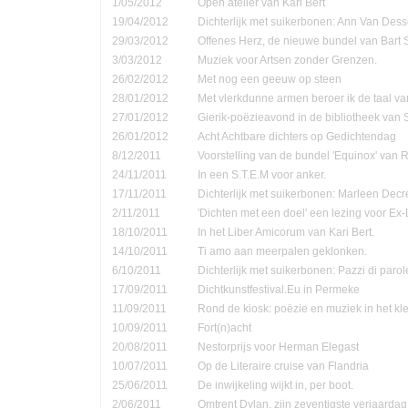
1/05/2012
Open atelier van Kari Bert
19/04/2012
Dichterlijk met suikerbonen: Ann Van Dess
29/03/2012
Offenes Herz, de nieuwe bundel van Bart 
3/03/2012
Muziek voor Artsen zonder Grenzen.
26/02/2012
Met nog een geeuw op steen
28/01/2012
Met vlerkdunne armen beroer ik de taal va
27/01/2012
Gierik-poëzieavond in de bibliotheek van
26/01/2012
Acht Achtbare dichters op Gedichtendag
8/12/2011
Voorstelling van de bundel 'Equinox' van 
24/11/2011
In een S.T.E.M voor anker.
17/11/2011
Dichterlijk met suikerbonen: Marleen Decr
2/11/2011
'Dichten met een doel' een lezing voor Ex-
18/10/2011
In het Liber Amicorum van Kari Bert.
14/10/2011
Ti amo aan meerpalen geklonken.
6/10/2011
Dichterlijk met suikerbonen: Pazzi di parol
17/09/2011
Dichtkunstfestival.Eu in Permeke
11/09/2011
Rond de kiosk: poëzie en muziek in het kle
10/09/2011
Fort(n)acht
20/08/2011
Nestorprijs voor Herman Elegast
10/07/2011
Op de Literaire cruise van Flandria
25/06/2011
De inwijkeling wijkt in, per boot.
2/06/2011
Omtrent Dylan, zijn zeventigste verjaardag