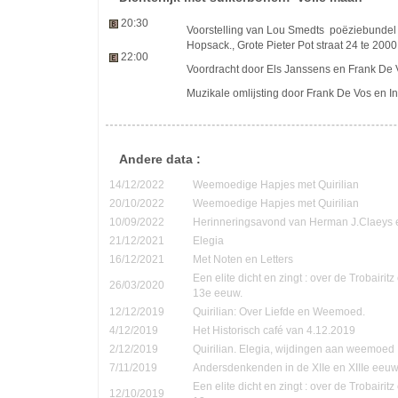
20:30
Voorstelling van Lou Smedts poëziebundel 
Hopsack., Grote Pieter Pot straat 24 te 200
22:00
Voordracht door Els Janssens en Frank De 
Muzikale omlijsting door Frank De Vos en I
Andere data :
14/12/2022
Weemoedige Hapjes met Quirilian
20/10/2022
Weemoedige Hapjes met Quirilian
10/09/2022
Herinneringsavond van Herman J.Claeys 
21/12/2021
Elegia
16/12/2021
Met Noten en Letters
Een elite dicht en zingt : over de Trobairi
26/03/2020
13e eeuw.
12/12/2019
Quirilian: Over Liefde en Weemoed.
4/12/2019
Het Historisch café van 4.12.2019
2/12/2019
Quirilian. Elegia, wijdingen aan weemoed
7/11/2019
Andersdenkenden in de XIIe en XIIIe eeu
Een elite dicht en zingt : over de Trobairi
12/10/2019