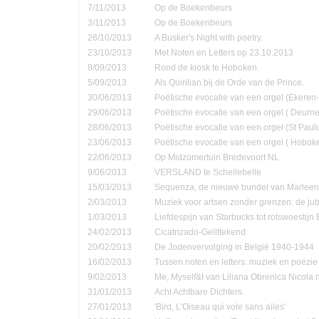
7/11/2013
Op de Boekenbeurs
3/11/2013
Op de Boekenbeurs
26/10/2013
A Busker's Night with poetry.
23/10/2013
Met Noten en Letters op 23.10.2013
8/09/2013
Rond de kiosk te Hoboken.
5/09/2013
Als Quirilian bij de Orde van de Prince.
30/06/2013
Poëtische evocatie van een orgel (Ekere
29/06/2013
Poëtische evocatie van een orgel ( Deurne
28/06/2013
Poëtische evocatie van een orgel (St Pau
23/06/2013
Poëtische evocatie van een orgel ( Hobok
22/06/2013
Op Midzomertuin Bredevoort NL
9/06/2013
VERSLAND te Schellebelle
15/03/2013
Sequenza, de nieuwe bundel van Marleen
2/03/2013
Muziek voor artsen zonder grenzen: de jub
1/03/2013
Liefdespijn van Starbucks tot rotswoestijn 
24/02/2013
Cicatrizado-Gelittekend
20/02/2013
De Jodenvervolging in België 1940-1944
16/02/2013
Tussen noten en letters: muziek en poëzie
9/02/2013
Me, Myself&I van Liliana Obrenica Nicola 
31/01/2013
Acht Achtbare Dichters
27/01/2013
'Bird, L'Oiseau qui vole sans ailes'