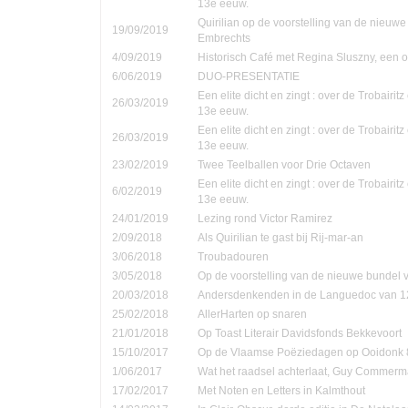
13e eeuw.
Quirilian op de voorstelling van de nieuw
19/09/2019
Embrechts
4/09/2019
Historisch Café met Regina Sluszny, een
6/06/2019
DUO-PRESENTATIE
Een elite dicht en zingt : over de Trobairi
26/03/2019
13e eeuw.
Een elite dicht en zingt : over de Trobairi
26/03/2019
13e eeuw.
23/02/2019
Twee Teelballen voor Drie Octaven
Een elite dicht en zingt : over de Trobairi
6/02/2019
13e eeuw.
24/01/2019
Lezing rond Victor Ramirez
2/09/2018
Als Quirilian te gast bij Rij-mar-an
3/06/2018
Troubadouren
3/05/2018
Op de voorstelling van de nieuwe bundel
20/03/2018
Andersdenkenden in de Languedoc van 1
25/02/2018
AllerHarten op snaren
21/01/2018
Op Toast Literair Davidsfonds Bekkevoort
15/10/2017
Op de Vlaamse Poëziedagen op Ooidonk 8
1/06/2017
Wat het raadsel achterlaat, Guy Commer
17/02/2017
Met Noten en Letters in Kalmthout