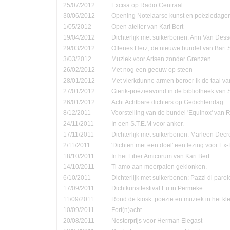
25/07/2012
Excisa op Radio Centraal
30/06/2012
Opening Notelaarse kunst en poëziedage
1/05/2012
Open atelier van Kari Bert
19/04/2012
Dichterlijk met suikerbonen: Ann Van Dess
29/03/2012
Offenes Herz, de nieuwe bundel van Bart 
3/03/2012
Muziek voor Artsen zonder Grenzen.
26/02/2012
Met nog een geeuw op steen
28/01/2012
Met vlerkdunne armen beroer ik de taal va
27/01/2012
Gierik-poëzieavond in de bibliotheek van
26/01/2012
Acht Achtbare dichters op Gedichtendag
8/12/2011
Voorstelling van de bundel 'Equinox' van 
24/11/2011
In een S.T.E.M voor anker.
17/11/2011
Dichterlijk met suikerbonen: Marleen Decr
2/11/2011
'Dichten met een doel' een lezing voor Ex-
18/10/2011
In het Liber Amicorum van Kari Bert.
14/10/2011
Ti amo aan meerpalen geklonken.
6/10/2011
Dichterlijk met suikerbonen: Pazzi di parol
17/09/2011
Dichtkunstfestival.Eu in Permeke
11/09/2011
Rond de kiosk: poëzie en muziek in het kle
10/09/2011
Fort(n)acht
20/08/2011
Nestorprijs voor Herman Elegast