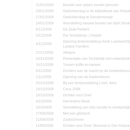
31/01/2009
Muziek voor artsen zonder grenzen
29/01/2009
Gedichtendag in de bibliotheek van Hobo
27/01/2009
Gedichtendag te Dendermonde
24/01/2009
Voorstelling nieuwe bundel van Bart Stout
6/12/2008
De Zaak Peeters
5/12/2008
Die Schöpfung- J.Haydn
Opening tentoonstelling Henk Luysman/O
4/12/2008
Lipstick Painters
22/11/2008
Allegria
20/11/2008
Presentatie van 'Dichterlijk met suikerbone
16/11/2008
Tussen koffie en kaneel
9/11/2008
Dichters aan de macht op de boekenbeurs
1/11/2008
Opening van de boekenbeurs
25/10/2008
Bij een tentoonstelling L'oeil, donc
19/10/2008
Circa 2008
16/10/2008
Dichten voor Doel
4/10/2008
Het Andere Boek
3/10/2008
Voorstelling van mijn bundel In omstandi
27/09/2008
Met een glimlach
21/09/2008
Zuiderzinnen
11/09/2008
Dichten voor Doel- Muzeval in Den Hopsa