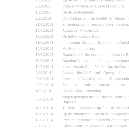
4/11/2014
Op de nocturne tijdens de Boekenbeurs
2/11/2014
Poëziemanifestatie 2014 te Middelburg
1/11/2014
Op de Boekenbeurs
2/10/2014
Voorstelling van mijn bundel 'Twijfelaars in
21/09/2014
Zinspeling, een intiem woord-en muziekmo
14/09/2014
Antwerpen Autovrij 2014
17/08/2014
Op het Folkfestival Ham
21/06/2014
Inhuldiging 'Dichter bij Beeld' in het Midd
14/06/2014
Met Noten en Letters
17/04/2014
Dagen van koffie en van brood, Maarten 
10/04/2014
Opening Internationale KalLigrafietentoon
10/04/2014
Internationale Grote Prijs Kalligrafie Weste
2/03/2014
Antwerp, the Old Busker's Graveyard
27/02/2014
Presentatie 'Naakt als harnas, Davina onth
23/02/2014
Schaduw' de sluitsteen van mijn poëtisch d
1/02/2014
'Ti Amo', laat je verleiden...
Negen genegen dichters tijdens Gedichte
30/01/2014
Hopsack
19/01/2014
Tussen koffie&kaneel op Toast literair Dav
17/01/2014
Op de Straatfeesten van de Nachtegaalstr
12/01/2014
Presentatie nieuwjaarsconcert van het sym
8/12/2013
'Tussen koffie en kaneel' in Den Hopsack