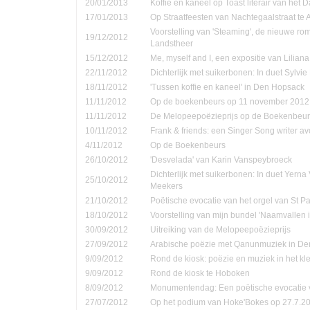
20/01/2013
Koffie en kaneel op Toast literair van het 
17/01/2013
Op Straatfeesten van Nachtegaalstraat te
Voorstelling van 'Steaming', de nieuwe ro
19/12/2012
Landstheer
15/12/2012
Me, myself and I, een expositie van Lilian
22/11/2012
Dichterlijk met suikerbonen: In duet Sylvi
18/11/2012
'Tussen koffie en kaneel' in Den Hopsack
11/11/2012
Op de boekenbeurs op 11 november 2012
11/11/2012
De Melopeepoëzieprijs op de Boekenbeur
10/11/2012
Frank & friends: een Singer Song writer a
4/11/2012
Op de Boekenbeurs
26/10/2012
'Desvelada' van Karin Vanspeybroeck
Dichterlijk met suikerbonen: In duet Yern
25/10/2012
Meekers
21/10/2012
Poëtische evocatie van het orgel van St P
18/10/2012
Voorstelling van mijn bundel 'Naamvallen 
30/09/2012
Uitreiking van de Melopeepoëzieprijs
27/09/2012
Arabische poëzie met Qanunmuziek in D
9/09/2012
Rond de kiosk: poëzie en muziek in het kle
9/09/2012
Rond de kiosk te Hoboken
8/09/2012
Monumentendag: Een poëtische evocatie v
27/07/2012
Op het podium van Hoke'Bokes op 27.7.2