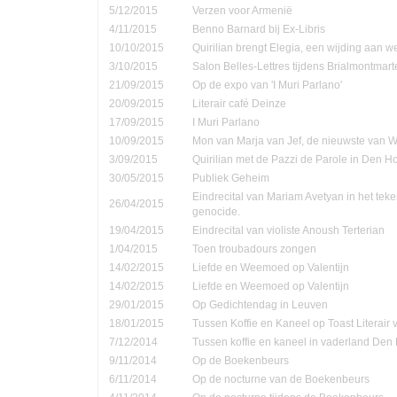
5/12/2015
Verzen voor Armenië
4/11/2015
Benno Barnard bij Ex-Libris
10/10/2015
Quirilian brengt Elegia, een wijding aan
3/10/2015
Salon Belles-Lettres tijdens Brialmontmar
21/09/2015
Op de expo van 'I Muri Parlano'
20/09/2015
Literair café Deinze
17/09/2015
I Muri Parlano
10/09/2015
Mon van Marja van Jef, de nieuwste van W
3/09/2015
Quirilian met de Pazzi de Parole in Den 
30/05/2015
Publiek Geheim
Eindrecital van Mariam Avetyan in het te
26/04/2015
genocide.
19/04/2015
Eindrecital van violiste Anoush Terterian
1/04/2015
Toen troubadours zongen
14/02/2015
Liefde en Weemoed op Valentijn
14/02/2015
Liefde en Weemoed op Valentijn
29/01/2015
Op Gedichtendag in Leuven
18/01/2015
Tussen Koffie en Kaneel op Toast Literair
7/12/2014
Tussen koffie en kaneel in vaderland Den
9/11/2014
Op de Boekenbeurs
6/11/2014
Op de nocturne van de Boekenbeurs