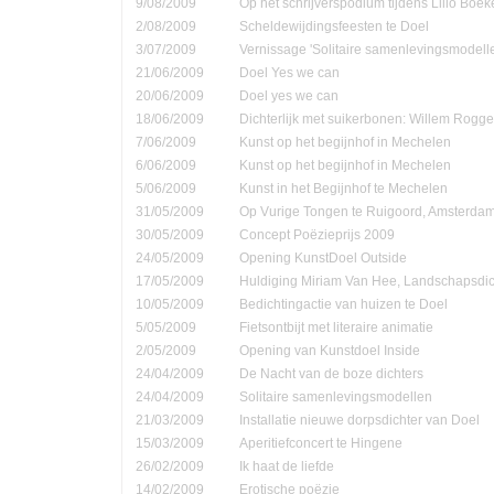
9/08/2009
Op het schrijverspodium tijdens Lillo Boe
2/08/2009
Scheldewijdingsfeesten te Doel
3/07/2009
Vernissage 'Solitaire samenlevingsmodell
21/06/2009
Doel Yes we can
20/06/2009
Doel yes we can
18/06/2009
Dichterlijk met suikerbonen: Willem Rog
7/06/2009
Kunst op het begijnhof in Mechelen
6/06/2009
Kunst op het begijnhof in Mechelen
5/06/2009
Kunst in het Begijnhof te Mechelen
31/05/2009
Op Vurige Tongen te Ruigoord, Amsterda
30/05/2009
Concept Poëzieprijs 2009
24/05/2009
Opening KunstDoel Outside
17/05/2009
Huldiging Miriam Van Hee, Landschapsdic
10/05/2009
Bedichtingactie van huizen te Doel
5/05/2009
Fietsontbijt met literaire animatie
2/05/2009
Opening van Kunstdoel Inside
24/04/2009
De Nacht van de boze dichters
24/04/2009
Solitaire samenlevingsmodellen
21/03/2009
Installatie nieuwe dorpsdichter van Doel
15/03/2009
Aperitiefconcert te Hingene
26/02/2009
Ik haat de liefde
14/02/2009
Erotische poëzie