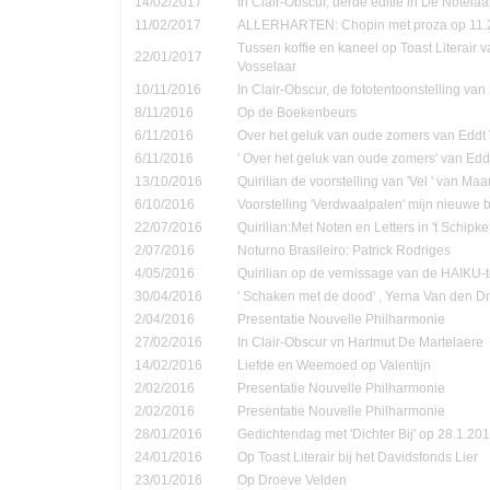
14/02/2017
In Clair-Obscur, derde editie in De Notela
11/02/2017
ALLERHARTEN: Chopin met proza op 11.
Tussen koffie en kaneel op Toast Literair 
22/01/2017
Vosselaar
10/11/2016
In Clair-Obscur, de fototentoonstelling va
8/11/2016
Op de Boekenbeurs
6/11/2016
Over het geluk van oude zomers van Eddt
6/11/2016
' Over het geluk van oude zomers' van Ed
13/10/2016
Quirilian de voorstelling van 'Vel ' van Ma
6/10/2016
Voorstelling 'Verdwaalpalen' mijn nieuwe 
22/07/2016
Quirilian:Met Noten en Letters in 't Schip
2/07/2016
Noturno Brasileiro: Patrick Rodriges
4/05/2016
Quirilian op de vernissage van de HAIKU-t
30/04/2016
' Schaken met de dood' , Yerna Van den D
2/04/2016
Presentatie Nouvelle Philharmonie
27/02/2016
In Clair-Obscur vn Hartmut De Martelaere
14/02/2016
Liefde en Weemoed op Valentijn
2/02/2016
Presentatie Nouvelle Philharmonie
2/02/2016
Presentatie Nouvelle Philharmonie
28/01/2016
Gedichtendag met 'Dichter Bij' op 28.1.201
24/01/2016
Op Toast Literair bij het Davidsfonds Lier
23/01/2016
Op Droeve Velden