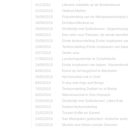
4/11/2010
Literaire estafette op de Boekenbeurs
22/10/2010
Omtrent Mahler
26/09/2010
Prijsuitreiking van de Melopeepoëzieprijs 
18/09/2010
Dichtkunstfestival.eu
16/09/2010
Dichterlijk met Suikerbonen: Gegenlesung
4/09/2010
Een cello voor Pakistan, de eerste benefie
15/08/2010
Einde tentoonstelling Einde loopbanen van
1/08/2010
Tentoonstelling Einde loopbanen van tulp
2/07/2010
Onder vuur
27/06/2010
Landschapsdichter te Schellebelle
19/06/2010
Einde loopbanen van tulpen, Vlassenbroe
6/06/2010
Kunst op het begijnhof in Mechelen
16/05/2010
Het torenlied ook in Doel
8/05/2010
D-day met rings and things
7/05/2010
Tentoonstelling Dubbel nu in Breda
6/05/2010
Wannesavond in Den Hopsack
22/04/2010
Dichterlijk met Suikerbonen: Litera Este
5/03/2010
Dubbel tentoonstelling
21/02/2010
Tussen Koffie en Kaneel
14/02/2010
Aan Meerpalen geklonken: erotische poëzi
13/02/2010
Muziek voor Artsen zonder Grenzen