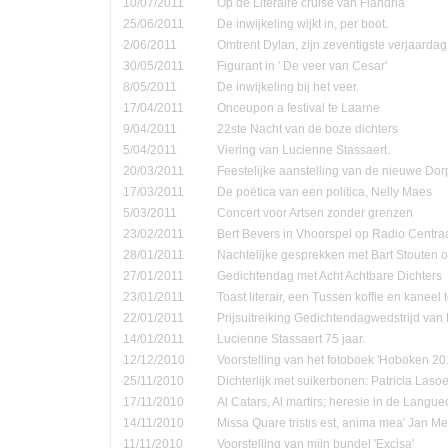
10/07/2011
Op de Literaire cruise van Flandria
25/06/2011
De inwijkeling wijkt in, per boot.
2/06/2011
Omtrent Dylan, zijn zeventigste verjaardag
30/05/2011
Figurant in ' De veer van Cesar'
8/05/2011
De inwijkeling bij het veer.
17/04/2011
Onceupon a festival te Laarne
9/04/2011
22ste Nacht van de boze dichters
5/04/2011
Viering van Lucienne Stassaert.
20/03/2011
Feestelijke aanstelling van de nieuwe Do
17/03/2011
De poëtica van een politica, Nelly Maes
5/03/2011
Concert voor Artsen zonder grenzen
23/02/2011
Bert Bevers in Vhoorspel op Radio Centra
28/01/2011
Nachtelijke gesprekken met Bart Stouten o
27/01/2011
Gedichtendag met Acht Achtbare Dichters
23/01/2011
Toast literair, een Tussen koffie en kanee
22/01/2011
Prijsuitreiking Gedichtendagwedstrijd v
14/01/2011
Lucienne Stassaert 75 jaar.
12/12/2010
Voorstelling van het fotoboek 'Hoboken 20
25/11/2010
Dichterlijk met suikerbonen: Patricia Las
17/11/2010
Al Catars, Al martirs; heresie in de Langu
14/11/2010
Missa Quare tristis est, anima mea' Jan Me
11/11/2010
Voorstelling van mijn bundel 'Excisa'