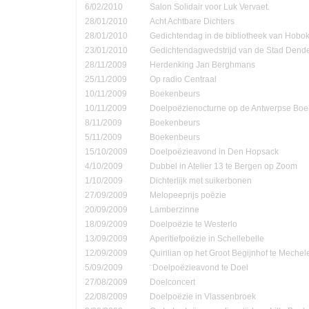
6/02/2010
Salon Solidair voor Luk Vervaet.
28/01/2010
Acht Achtbare Dichters
28/01/2010
Gedichtendag in de bibliotheek van Hobo
23/01/2010
Gedichtendagwedstrijd van de Stad Den
28/11/2009
Herdenking Jan Berghmans
25/11/2009
Op radio Centraal
10/11/2009
Boekenbeurs
10/11/2009
Doelpoëzienocturne op de Antwerpse Bo
8/11/2009
Boekenbeurs
5/11/2009
Boekenbeurs
15/10/2009
Doelpoëzieavond in Den Hopsack
4/10/2009
Dubbel in Atelier 13 te Bergen op Zoom
1/10/2009
Dichterlijk met suikerbonen
27/09/2009
Melopeeprijs poëzie
20/09/2009
Lamberzinne
18/09/2009
Doelpoëzie te Westerlo
13/09/2009
Aperitiefpoëzie in Schellebelle
12/09/2009
Quirilian op het Groot Begijnhof te Mechel
5/09/2009
¨Doelpoëzieavond te Doel
27/08/2009
Doelconcert
22/08/2009
Doelpoëzie in Vlassenbroek