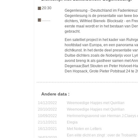
20:30
Gegenlesung - Deutschland im Fadenkreuz
Gegenlesung is de presentatie van twee bo
.........
dichters, Wilfried Bienek- Blocksatz - en Fr
eerste maal wordt er in het bestaan van D
gebracht.
Een satelliet project in het kader van Ruhrg
hoofdstad van Europa, en een panorama v
dichtkunst. In het derde deel presentatie v
Duitse dichters zoals de Nobelprijs voor Lyr
avond breng ik als gastheer samen met Ann
Degenaar,Bart Stouten en Peter Holvoet-Ha
Den Hopsack, Grote Pieter Potstraat 24 te
Andere data :
14/12/2022
Weemoedige Hapjes met Quirilian
20/10/2022
Weemoedige Hapjes met Quirilian
10/09/2022
Herinneringsavond van Herman J.Claeys 
21/12/2021
Elegia
16/12/2021
Met Noten en Letters
Een elite dicht en zingt : over de Trobairi
26/03/2020