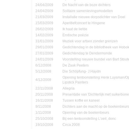
24/04/2009
De Nacht van de boze dichters
24/04/2009
Solitaire samenlevingsmodellen
21/03/2009
Installatie nieuwe dorpsdichter van Doel
15/03/2009
Aperitiefconcert te Hingene
26/02/2009
Ik haat de liefde
14/02/2009
Erotische poëzie
31/01/2009
Muziek voor artsen zonder grenzen
29/01/2009
Gedichtendag in de bibliotheek van Hobo
27/01/2009
Gedichtendag te Dendermonde
24/01/2009
Voorstelling nieuwe bundel van Bart Stout
6/12/2008
De Zaak Peeters
5/12/2008
Die Schöpfung- J.Haydn
Opening tentoonstelling Henk Luysman/O
4/12/2008
Lipstick Painters
22/11/2008
Allegria
20/11/2008
Presentatie van 'Dichterlijk met suikerbone
16/11/2008
Tussen koffie en kaneel
9/11/2008
Dichters aan de macht op de boekenbeurs
1/11/2008
Opening van de boekenbeurs
25/10/2008
Bij een tentoonstelling L'oeil, donc
19/10/2008
Circa 2008