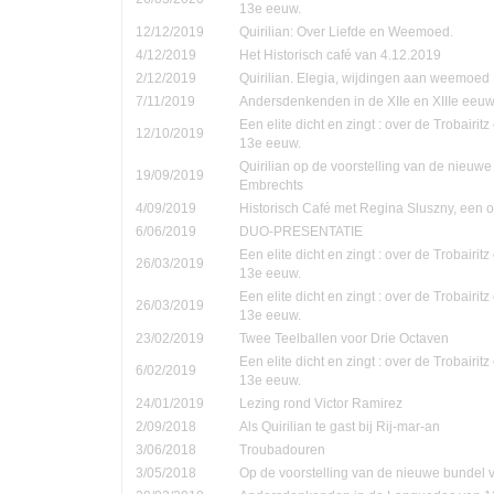
13e eeuw.
12/12/2019
Quirilian: Over Liefde en Weemoed.
4/12/2019
Het Historisch café van 4.12.2019
2/12/2019
Quirilian. Elegia, wijdingen aan weemoed
7/11/2019
Andersdenkenden in de XIIe en XIIIe eeu
Een elite dicht en zingt : over de Trobairi
12/10/2019
13e eeuw.
Quirilian op de voorstelling van de nieuw
19/09/2019
Embrechts
4/09/2019
Historisch Café met Regina Sluszny, een
6/06/2019
DUO-PRESENTATIE
Een elite dicht en zingt : over de Trobairi
26/03/2019
13e eeuw.
Een elite dicht en zingt : over de Trobairi
26/03/2019
13e eeuw.
23/02/2019
Twee Teelballen voor Drie Octaven
Een elite dicht en zingt : over de Trobairi
6/02/2019
13e eeuw.
24/01/2019
Lezing rond Victor Ramirez
2/09/2018
Als Quirilian te gast bij Rij-mar-an
3/06/2018
Troubadouren
3/05/2018
Op de voorstelling van de nieuwe bundel