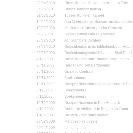
22/04/2010
Dichterlijk met Suikerbonen: Litera Este
5/03/2010
Dubbel tentoonstelling
21/02/2010
Tussen Koffie en Kaneel
14/02/2010
Aan Meerpalen geklonken: erotische poëzi
13/02/2010
Muziek voor Artsen zonder Grenzen
6/02/2010
Salon Solidair voor Luk Vervaet.
28/01/2010
Acht Achtbare Dichters
28/01/2010
Gedichtendag in de bibliotheek van Hobo
23/01/2010
Gedichtendagwedstrijd van de Stad Den
4/12/2009
Dichterlijk met suikerbonen: 'Volle maan'
28/11/2009
Herdenking Jan Berghmans
25/11/2009
Op radio Centraal
10/11/2009
Boekenbeurs
10/11/2009
Doelpoëzienocturne op de Antwerpse Bo
8/11/2009
Boekenbeurs
5/11/2009
Boekenbeurs
15/10/2009
Doelpoëzieavond in Den Hopsack
4/10/2009
Dubbel in Atelier 13 te Bergen op Zoom
1/10/2009
Dichterlijk met suikerbonen
27/09/2009
Melopeeprijs poëzie
20/09/2009
Lamberzinne