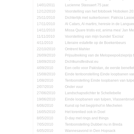
14/01/2011
Lucienne Stassaert 75 jaar.
12/12/2010
Voorstelling van het fotoboek 'Hoboken 20
25/11/2010
Dichterlijk met suikerbonen: Patricia Las
17/11/2010
Al Catars, Al martirs; heresie in de Langu
14/11/2010
Missa Quare tristis est, anima mea' Jan Me
11/11/2010
Voorstelling van mijn bundel 'Excisa'
4/11/2010
Literaire estafette op de Boekenbeurs
22/10/2010
Omtrent Mahler
26/09/2010
Prijsuitreiking van de Melopeepoëzieprijs 
18/09/2010
Dichtkunstfestival.eu
4/09/2010
Een cello voor Pakistan, de eerste benefie
15/08/2010
Einde tentoonstelling Einde loopbanen van
1/08/2010
Tentoonstelling Einde loopbanen van tulp
2/07/2010
Onder vuur
27/06/2010
Landschapsdichter te Schellebelle
19/06/2010
Einde loopbanen van tulpen, Vlassenbroe
6/06/2010
Kunst op het begijnhof in Mechelen
16/05/2010
Het torenlied ook in Doel
8/05/2010
D-day met rings and things
7/05/2010
Tentoonstelling Dubbel nu in Breda
6/05/2010
Wannesavond in Den Hopsack