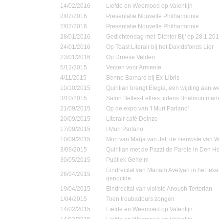
14/02/2016
Liefde en Weemoed op Valentijn
2/02/2016
Presentatie Nouvelle Philharmonie
2/02/2016
Presentatie Nouvelle Philharmonie
28/01/2016
Gedichtendag met 'Dichter Bij' op 28.1.201
24/01/2016
Op Toast Literair bij het Davidsfonds Lier
23/01/2016
Op Droeve Velden
5/12/2015
Verzen voor Armenië
4/11/2015
Benno Barnard bij Ex-Libris
10/10/2015
Quirilian brengt Elegia, een wijding aan
3/10/2015
Salon Belles-Lettres tijdens Brialmontmar
21/09/2015
Op de expo van 'I Muri Parlano'
20/09/2015
Literair café Deinze
17/09/2015
I Muri Parlano
10/09/2015
Mon van Marja van Jef, de nieuwste van W
3/09/2015
Quirilian met de Pazzi de Parole in Den 
30/05/2015
Publiek Geheim
Eindrecital van Mariam Avetyan in het te
26/04/2015
genocide.
19/04/2015
Eindrecital van violiste Anoush Terterian
1/04/2015
Toen troubadours zongen
14/02/2015
Liefde en Weemoed op Valentijn