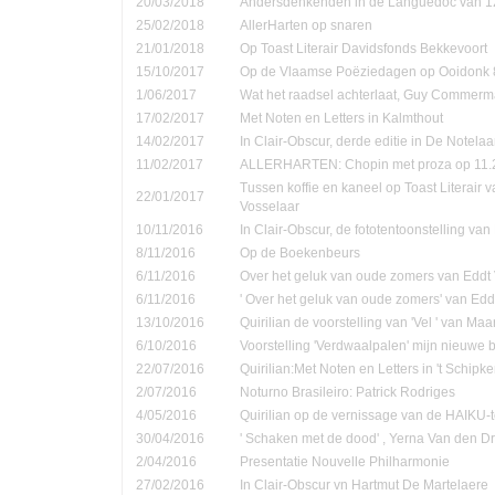
20/03/2018
Andersdenkenden in de Languedoc van 1
25/02/2018
AllerHarten op snaren
21/01/2018
Op Toast Literair Davidsfonds Bekkevoort
15/10/2017
Op de Vlaamse Poëziedagen op Ooidonk 8
1/06/2017
Wat het raadsel achterlaat, Guy Commer
17/02/2017
Met Noten en Letters in Kalmthout
14/02/2017
In Clair-Obscur, derde editie in De Notela
11/02/2017
ALLERHARTEN: Chopin met proza op 11.
Tussen koffie en kaneel op Toast Literair 
22/01/2017
Vosselaar
10/11/2016
In Clair-Obscur, de fototentoonstelling va
8/11/2016
Op de Boekenbeurs
6/11/2016
Over het geluk van oude zomers van Eddt
6/11/2016
' Over het geluk van oude zomers' van Ed
13/10/2016
Quirilian de voorstelling van 'Vel ' van Ma
6/10/2016
Voorstelling 'Verdwaalpalen' mijn nieuwe 
22/07/2016
Quirilian:Met Noten en Letters in 't Schip
2/07/2016
Noturno Brasileiro: Patrick Rodriges
4/05/2016
Quirilian op de vernissage van de HAIKU-t
30/04/2016
' Schaken met de dood' , Yerna Van den D
2/04/2016
Presentatie Nouvelle Philharmonie
27/02/2016
In Clair-Obscur vn Hartmut De Martelaere