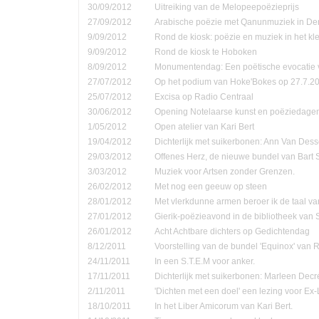
30/09/2012
Uitreiking van de Melopeepoëzieprijs
27/09/2012
Arabische poëzie met Qanunmuziek in D
9/09/2012
Rond de kiosk: poëzie en muziek in het kle
9/09/2012
Rond de kiosk te Hoboken
8/09/2012
Monumentendag: Een poëtische evocatie v
27/07/2012
Op het podium van Hoke'Bokes op 27.7.2
25/07/2012
Excisa op Radio Centraal
30/06/2012
Opening Notelaarse kunst en poëziedage
1/05/2012
Open atelier van Kari Bert
19/04/2012
Dichterlijk met suikerbonen: Ann Van Dess
29/03/2012
Offenes Herz, de nieuwe bundel van Bart 
3/03/2012
Muziek voor Artsen zonder Grenzen.
26/02/2012
Met nog een geeuw op steen
28/01/2012
Met vlerkdunne armen beroer ik de taal va
27/01/2012
Gierik-poëzieavond in de bibliotheek van
26/01/2012
Acht Achtbare dichters op Gedichtendag
8/12/2011
Voorstelling van de bundel 'Equinox' van 
24/11/2011
In een S.T.E.M voor anker.
17/11/2011
Dichterlijk met suikerbonen: Marleen Decr
2/11/2011
'Dichten met een doel' een lezing voor Ex-
18/10/2011
In het Liber Amicorum van Kari Bert.