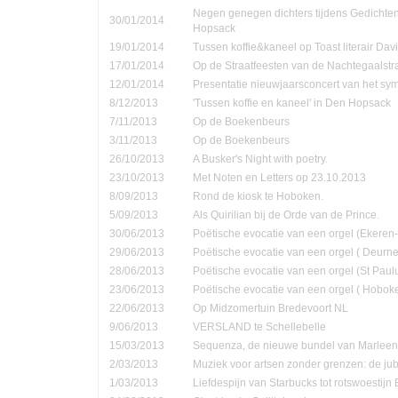
Negen genegen dichters tijdens Gedichte
30/01/2014
Hopsack
19/01/2014
Tussen koffie&kaneel op Toast literair Dav
17/01/2014
Op de Straatfeesten van de Nachtegaalstr
12/01/2014
Presentatie nieuwjaarsconcert van het sym
8/12/2013
'Tussen koffie en kaneel' in Den Hopsack
7/11/2013
Op de Boekenbeurs
3/11/2013
Op de Boekenbeurs
26/10/2013
A Busker's Night with poetry.
23/10/2013
Met Noten en Letters op 23.10.2013
8/09/2013
Rond de kiosk te Hoboken.
5/09/2013
Als Quirilian bij de Orde van de Prince.
30/06/2013
Poëtische evocatie van een orgel (Ekere
29/06/2013
Poëtische evocatie van een orgel ( Deurne
28/06/2013
Poëtische evocatie van een orgel (St Pau
23/06/2013
Poëtische evocatie van een orgel ( Hobok
22/06/2013
Op Midzomertuin Bredevoort NL
9/06/2013
VERSLAND te Schellebelle
15/03/2013
Sequenza, de nieuwe bundel van Marleen
2/03/2013
Muziek voor artsen zonder grenzen: de jub
1/03/2013
Liefdespijn van Starbucks tot rotswoestijn 