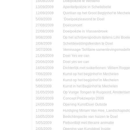
18/09/2009
Doelpoëzie te Westerlo
13/09/2009
Aperitiefpoëzie in Schellebelle
12/09/2009
Quirilian op het Groot Begijnhof te Mechel
5/09/2009
¨Doelpoëzieavond te Doel
27/08/2009
Doelconcert
22/08/2009
Doelpoëzie in Vlassenbroek
9/08/2009
Op het schrijverspodium tijdens Lillo Boe
2/08/2009
Scheldewijdingsfeesten te Doel
3/07/2009
Vernissage 'Solitaire samenlevingsmodell
21/06/2009
Doel Yes we can
20/06/2009
Doel yes we can
18/06/2009
Dichterlijk met suikerbonen: Willem Rog
7/06/2009
Kunst op het begijnhof in Mechelen
6/06/2009
Kunst op het begijnhof in Mechelen
5/06/2009
Kunst in het Begijnhof te Mechelen
31/05/2009
Op Vurige Tongen te Ruigoord, Amsterda
30/05/2009
Concept Poëzieprijs 2009
24/05/2009
Opening KunstDoel Outside
17/05/2009
Huldiging Miriam Van Hee, Landschapsdic
10/05/2009
Bedichtingactie van huizen te Doel
5/05/2009
Fietsontbijt met literaire animatie
2/05/2009
Opening van Kunstdoel Inside