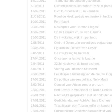
14/10/2011
Ti amo aan meerpalen geklonken.
6/10/2011
Dichterlijk met suikerbonen: Pazzi di parol
17/09/2011
Dichtkunstfestival.Eu in Permeke
11/09/2011
Rond de kiosk: poëzie en muziek in het kle
10/09/2011
Fort(n)acht
20/08/2011
Nestorprijs voor Herman Elegast
10/07/2011
Op de Literaire cruise van Flandria
25/06/2011
De inwijkeling wijkt in, per boot.
2/06/2011
Omtrent Dylan, zijn zeventigste verjaardag
30/05/2011
Figurant in ' De veer van Cesar'
8/05/2011
De inwijkeling bij het veer.
17/04/2011
Onceupon a festival te Laarne
9/04/2011
22ste Nacht van de boze dichters
5/04/2011
Viering van Lucienne Stassaert.
20/03/2011
Feestelijke aanstelling van de nieuwe Do
17/03/2011
De poëtica van een politica, Nelly Maes
5/03/2011
Concert voor Artsen zonder grenzen
23/02/2011
Bert Bevers in Vhoorspel op Radio Centra
28/01/2011
Nachtelijke gesprekken met Bart Stouten o
27/01/2011
Gedichtendag met Acht Achtbare Dichters
23/01/2011
Toast literair, een Tussen koffie en kanee
22/01/2011
Prijsuitreiking Gedichtendagwedstrijd v