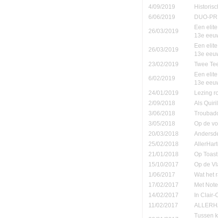
4/09/2019
Historis
6/06/2019
DUO-PR
Een elite
26/03/2019
13e eeu
Een elite
26/03/2019
13e eeu
23/02/2019
Twee Tee
Een elite
6/02/2019
13e eeu
24/01/2019
Lezing r
2/09/2018
Als Quiri
3/06/2018
Troubad
3/05/2018
Op de vo
20/03/2018
Andersd
25/02/2018
AllerHar
21/01/2018
Op Toast
15/10/2017
Op de Vl
1/06/2017
Wat het 
17/02/2017
Met Note
14/02/2017
In Clair-
11/02/2017
ALLERHA
Tussen k