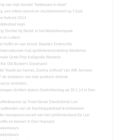
ing van mijn bundel 'Twijfelaars in bloei'
ng, een intiem woord-en muziekmoment op 't Zuid.
n Autovrij 2014
olkfestival Ham
ng 'Dichter bij Beeld' in het Middelheimpark
n en Letters
n koffie en van brood, Maarten Embrechts
Internationale KalLigrafietentoonstelling Westerloo
onale Grote Prijs Kalligrafie Westerlo
 the Old Busker's Graveyard
tie 'Naakt als harnas, Davina onthuld' van WIll Jenssen
de sluitsteen van mijn poëtisch drieluik
laat je verleiden...
negen dichters tijdens Gedichtendag op 30.1.14 in Den
ffie&kaneel op Toast literair Davidsfonds Lier
raatfeesten van de Nachtegaalstraat te Antwerpen
tie nieuwjaarsconcert van het symfonieorkest De Lier
koffie en kaneel' in Den Hopsack
oekenbeurs
oekenbeurs