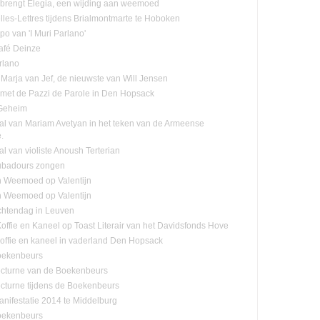
n brengt Elegia, een wijding aan weemoed
lles-Lettres tijdens Brialmontmarte te Hoboken
po van 'I Muri Parlano'
café Deinze
rlano
Marja van Jef, de nieuwste van Will Jensen
n met de Pazzi de Parole in Den Hopsack
 Geheim
tal van Mariam Avetyan in het teken van de Armeense
.
al van violiste Anoush Terterian
ubadours zongen
n Weemoed op Valentijn
n Weemoed op Valentijn
htendag in Leuven
offie en Kaneel op Toast Literair van het Davidsfonds Hove
offie en kaneel in vaderland Den Hopsack
oekenbeurs
cturne van de Boekenbeurs
cturne tijdens de Boekenbeurs
nifestatie 2014 te Middelburg
oekenbeurs