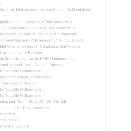
r
-Obscur, de fototentoonstelling van Hartmut De Maertelaere
oekenbeurs
 geluk van oude zomers van Eddt Vaernewijck
et geluk van oude zomers' van Eddy Vaernewijck
 de voorstelling van 'Vel ' van Maarten Embrechts
ling 'Verdwaalpalen' mijn nieuwe bundel op 6.10.2016
:Met Noten en Letters in 't Schipken te Sint-Amands
rasileiro: Patrick Rodriges
n op de vernissage van de HAIKU-tentoonstelling
n met de dood' , Yerna Van den Driessche
tie Nouvelle Philharmonie
-Obscur vn Hartmut De Martelaere
n Weemoed op Valentijn
tie Nouvelle Philharmonie
tie Nouvelle Philharmonie
ndag met 'Dichter Bij' op 28.1.2016 in AMI
Literair bij het Davidsfonds Lier
ve Velden
oor Armenië
rnard bij Ex-Libris