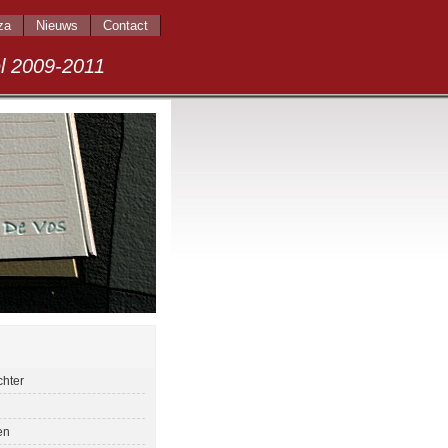
za
Nieuws
Contact
009-2011
chter
en