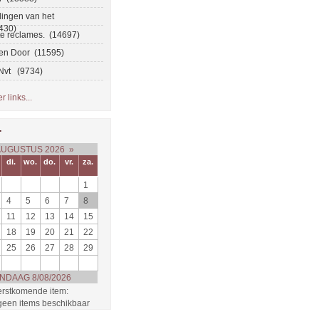
ingen van het
430)
te reclames. (14697)
en Door (11595)
 Nvt (9734)
 links...
r
AUGUSTUS 2026
»
di.
wo.
do.
vr.
za.
1
4
5
6
7
8
11
12
13
14
15
18
19
20
21
22
25
26
27
28
29
NDAAG 8/08/2026
rstkomende item:
 geen items beschikbaar