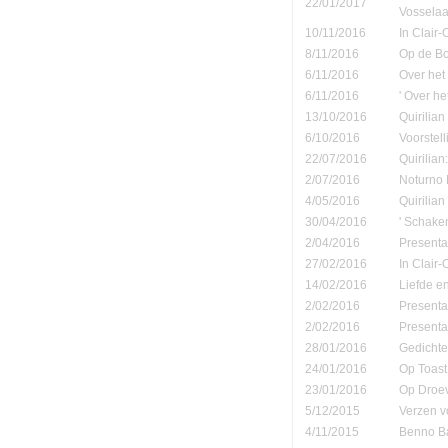
22/01/2017
Vosselaa
10/11/2016
In Clair
8/11/2016
Op de B
6/11/2016
Over het
6/11/2016
' Over h
13/10/2016
Quirilian
6/10/2016
Voorstel
22/07/2016
Quirilian
2/07/2016
Noturno B
4/05/2016
Quirilia
30/04/2016
' Schake
2/04/2016
Presenta
27/02/2016
In Clair
14/02/2016
Liefde e
2/02/2016
Presenta
2/02/2016
Presenta
28/01/2016
Gedichte
24/01/2016
Op Toast 
23/01/2016
Op Droe
5/12/2015
Verzen v
4/11/2015
Benno Ba