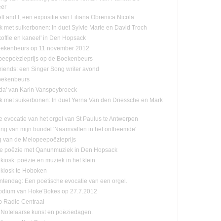
eer
f and I, een expositie van Liliana Obrenica Nicola
jk met suikerbonen: In duet Sylvie Marie en David Troch
koffie en kaneel' in Den Hopsack
oekenbeurs op 11 november 2012
eepoëzieprijs op de Boekenbeurs
friends: een Singer Song writer avond
oekenbeurs
da' van Karin Vanspeybroeck
ijk met suikerbonen: In duet Yerna Van den Driessche en Mark
e evocatie van het orgel van St Paulus te Antwerpen
ling van mijn bundel 'Naamvallen in het ontheemde'
ng van de Melopeepoëzieprijs
e poëzie met Qanunmuziek in Den Hopsack
kiosk: poëzie en muziek in het klein
kiosk te Hoboken
endag: Een poëtische evocatie van een orgel.
odium van Hoke'Bokes op 27.7.2012
p Radio Centraal
Notelaarse kunst en poëziedagen.