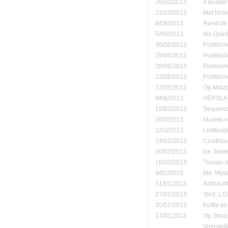
26/10/2013
A Busker'
23/10/2013
Met Note
8/09/2013
Rond de 
5/09/2013
Als Quiri
30/06/2013
Poëtisch
29/06/2013
Poëtisch
28/06/2013
Poëtisch
23/06/2013
Poëtisch
22/06/2013
Op Midzo
9/06/2013
VERSLAN
15/03/2013
Sequenza
2/03/2013
Muziek v
1/03/2013
Liefdespi
24/02/2013
Cicatriz
20/02/2013
De Joden
16/02/2013
Tussen n
9/02/2013
Me, Myse
31/01/2013
Acht Ach
27/01/2013
'Bird, L'
20/01/2013
Koffie en
17/01/2013
Op Straa
Voorstel