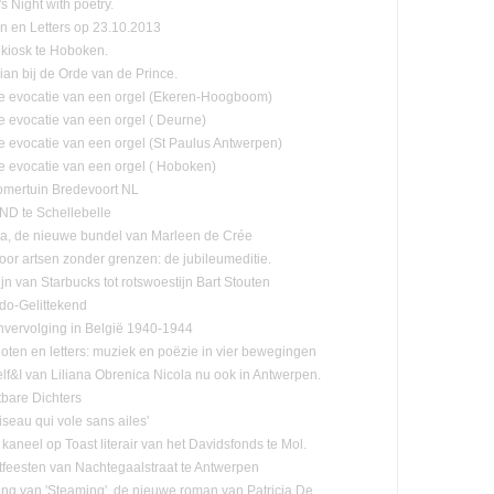
s Night with poetry.
n en Letters op 23.10.2013
kiosk te Hoboken.
lian bij de Orde van de Prince.
e evocatie van een orgel (Ekeren-Hoogboom)
e evocatie van een orgel ( Deurne)
e evocatie van een orgel (St Paulus Antwerpen)
e evocatie van een orgel ( Hoboken)
mertuin Bredevoort NL
D te Schellebelle
, de nieuwe bundel van Marleen de Crée
oor artsen zonder grenzen: de jubileumeditie.
jn van Starbucks tot rotswoestijn Bart Stouten
ado-Gelittekend
vervolging in België 1940-1944
oten en letters: muziek en poëzie in vier bewegingen
lf&I van Liliana Obrenica Nicola nu ook in Antwerpen.
tbare Dichters
Oiseau qui vole sans ailes'
 kaneel op Toast literair van het Davidsfonds te Mol.
tfeesten van Nachtegaalstraat te Antwerpen
ling van 'Steaming', de nieuwe roman van Patricia De