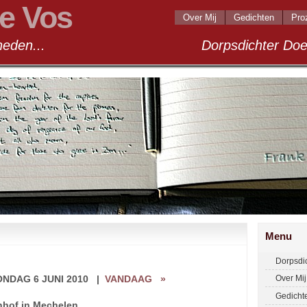
e Vos
Over Mij
Gedichten
Pro
andigheden... Dorpsdichter Doel 2
Menu
Dorpsdi
NDAG 6 JUNI 2010
|
VANDAAG
»
Over Mij
Gedicht
nhof in Mechelen