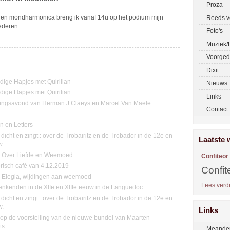
Proza
r en mondharmonica breng ik vanaf 14u op het podium mijn
Reeds v
iederen.
Foto's
Muziek/L
Voorged
Dixit
ge Hapjes met Quirilian
Nieuws
ge Hapjes met Quirilian
Links
ingsavond van Herman J.Claeys en Marcel Van Maele
Contact
n en Letters
 dicht en zingt : over de Trobairitz en de Trobador in de 12e en
Laatste 
w.
n: Over Liefde en Weemoed.
Confiteor
orisch café van 4.12.2019
Confit
n. Elegia, wijdingen aan weemoed
Lees verde
nkenden in de XIIe en XIIIe eeuw in de Languedoc
 dicht en zingt : over de Trobairitz en de Trobador in de 12e en
w.
Links
n op de voorstelling van de nieuwe bundel van Maarten
ts
Meander