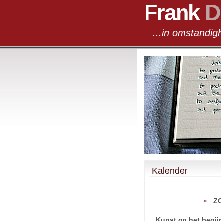
Frank
D
...in omst
Kalender
«
ZO
Kunst op het begij