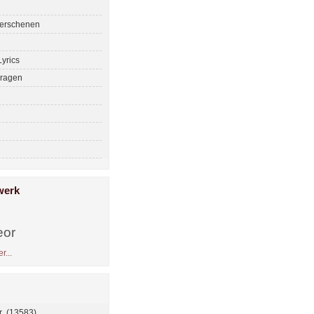
erschenen
yrics
ragen
werk
eor
r...
 (13583)