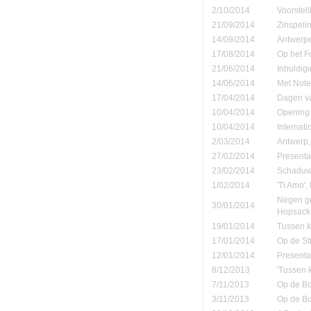
2/10/2014
Voorstell
21/09/2014
Zinspeli
14/09/2014
Antwerpe
17/08/2014
Op het F
21/06/2014
Inhuldigi
14/06/2014
Met Note
17/04/2014
Dagen va
10/04/2014
Opening 
10/04/2014
Internati
2/03/2014
Antwerp,
27/02/2014
Presenta
23/02/2014
Schaduw' 
1/02/2014
'Ti Amo', 
Negen ge
30/01/2014
Hopsack
19/01/2014
Tussen ko
17/01/2014
Op de St
12/01/2014
Presenta
8/12/2013
'Tussen 
7/11/2013
Op de B
3/11/2013
Op de B