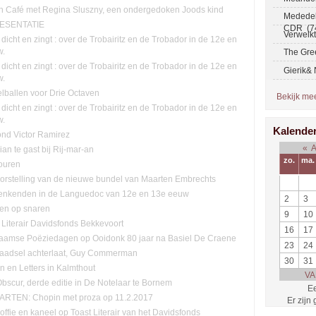
ch Café met Regina Sluszny, een ondergedoken Joods kind
Mededel
ESENTATIE
CDR (7
Verwelk
 dicht en zingt : over de Trobairitz en de Trobador in de 12e en
w.
The Gre
 dicht en zingt : over de Trobairitz en de Trobador in de 12e en
Gierik&
w.
lballen voor Drie Octaven
Bekijk meer
 dicht en zingt : over de Trobairitz en de Trobador in de 12e en
w.
Kalende
ond Victor Ramirez
«
lian te gast bij Rij-mar-an
zo.
ma.
ouren
orstelling van de nieuwe bundel van Maarten Embrechts
enkenden in de Languedoc van 12e en 13e eeuw
2
3
ten op snaren
9
10
 Literair Davidsfonds Bekkevoort
16
17
aamse Poëziedagen op Ooidonk 80 jaar na Basiel De Craene
23
24
raadsel achterlaat, Guy Commerman
30
31
n en Letters in Kalmthout
VA
Obscur, derde editie in De Notelaar te Bornem
Ee
RTEN: Chopin met proza op 11.2.2017
Er zijn
offie en kaneel op Toast Literair van het Davidsfonds