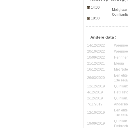
14:00
Met gitaa
Quirilianl
18:00
Andere data :
14/12/2022
Weemoedi
20/10/2022
Weemoedi
10/09/2022
Herinner
21/12/2021
Elegia
16/12/2021
Met Note
Een elite
26/03/2020
13e eeu
12/12/2019
Quirilia
4/12/2019
Het Hist
2/12/2019
Quirilia
7/11/2019
Andersde
Een elite
12/10/2019
13e eeu
Quirilia
19/09/2019
Embrech