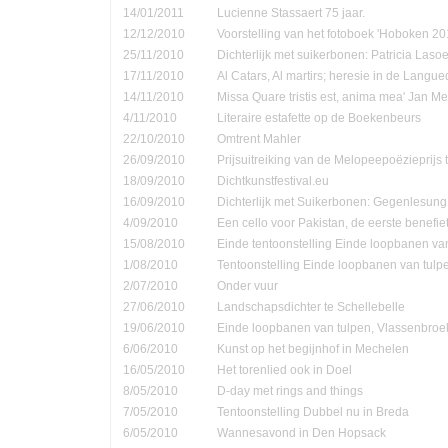
14/01/2011
Lucienne Stassaert 75 jaar.
12/12/2010
Voorstelling van het fotoboek 'Hoboken 20
25/11/2010
Dichterlijk met suikerbonen: Patricia Las
17/11/2010
Al Catars, Al martirs; heresie in de Langu
14/11/2010
Missa Quare tristis est, anima mea' Jan Me
4/11/2010
Literaire estafette op de Boekenbeurs
22/10/2010
Omtrent Mahler
26/09/2010
Prijsuitreiking van de Melopeepoëzieprijs 
18/09/2010
Dichtkunstfestival.eu
16/09/2010
Dichterlijk met Suikerbonen: Gegenlesung
4/09/2010
Een cello voor Pakistan, de eerste benefie
15/08/2010
Einde tentoonstelling Einde loopbanen van
1/08/2010
Tentoonstelling Einde loopbanen van tulp
2/07/2010
Onder vuur
27/06/2010
Landschapsdichter te Schellebelle
19/06/2010
Einde loopbanen van tulpen, Vlassenbroe
6/06/2010
Kunst op het begijnhof in Mechelen
16/05/2010
Het torenlied ook in Doel
8/05/2010
D-day met rings and things
7/05/2010
Tentoonstelling Dubbel nu in Breda
6/05/2010
Wannesavond in Den Hopsack