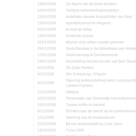
24/04/2009
De Nacht van de boze dichters
24/04/2009
Solitaire samenlevingsmodellen
21/03/2009
Installatie nieuwe dorpsdichter van Doel
15/03/2009
Aperitiefconcert te Hingene
26/02/2009
Ik haat de liefde
14/02/2009
Erotische poëzie
31/01/2009
Muziek voor artsen zonder grenzen
29/01/2009
Gedichtendag in de bibliotheek van Hobo
27/01/2009
Gedichtendag te Dendermonde
24/01/2009
Voorstelling nieuwe bundel van Bart Stout
6/12/2008
De Zaak Peeters
5/12/2008
Die Schöpfung- J.Haydn
Opening tentoonstelling Henk Luysman/O
4/12/2008
Lipstick Painters
22/11/2008
Allegria
20/11/2008
Presentatie van 'Dichterlijk met suikerbone
16/11/2008
Tussen koffie en kaneel
9/11/2008
Dichters aan de macht op de boekenbeurs
1/11/2008
Opening van de boekenbeurs
25/10/2008
Bij een tentoonstelling L'oeil, donc
19/10/2008
Circa 2008