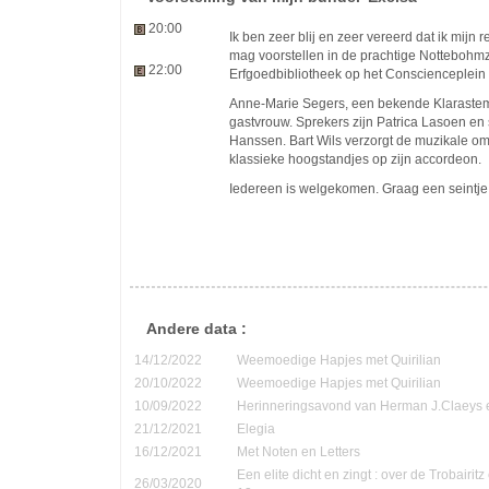
20:00
Ik ben zeer blij en zeer vereerd dat ik mijn 
mag voorstellen in de prachtige Nottebohm
22:00
Erfgoedbibliotheek op het Conscienceplein
Anne-Marie Segers, een bekende Klarastem
gastvrouw. Sprekers zijn Patrica Lasoen en 
Hanssen. Bart Wils verzorgt de muzikale o
klassieke hoogstandjes op zijn accordeon.
Iedereen is welgekomen. Graag een seintje
Andere data :
14/12/2022
Weemoedige Hapjes met Quirilian
20/10/2022
Weemoedige Hapjes met Quirilian
10/09/2022
Herinneringsavond van Herman J.Claeys 
21/12/2021
Elegia
16/12/2021
Met Noten en Letters
Een elite dicht en zingt : over de Trobairi
26/03/2020