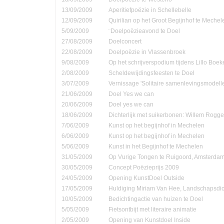
13/09/2009
Aperitiefpoëzie in Schellebelle
12/09/2009
Quirilian op het Groot Begijnhof te Mechel
5/09/2009
¨Doelpoëzieavond te Doel
27/08/2009
Doelconcert
22/08/2009
Doelpoëzie in Vlassenbroek
9/08/2009
Op het schrijverspodium tijdens Lillo Boe
2/08/2009
Scheldewijdingsfeesten te Doel
3/07/2009
Vernissage 'Solitaire samenlevingsmodell
21/06/2009
Doel Yes we can
20/06/2009
Doel yes we can
18/06/2009
Dichterlijk met suikerbonen: Willem Rog
7/06/2009
Kunst op het begijnhof in Mechelen
6/06/2009
Kunst op het begijnhof in Mechelen
5/06/2009
Kunst in het Begijnhof te Mechelen
31/05/2009
Op Vurige Tongen te Ruigoord, Amsterda
30/05/2009
Concept Poëzieprijs 2009
24/05/2009
Opening KunstDoel Outside
17/05/2009
Huldiging Miriam Van Hee, Landschapsdic
10/05/2009
Bedichtingactie van huizen te Doel
5/05/2009
Fietsontbijt met literaire animatie
2/05/2009
Opening van Kunstdoel Inside