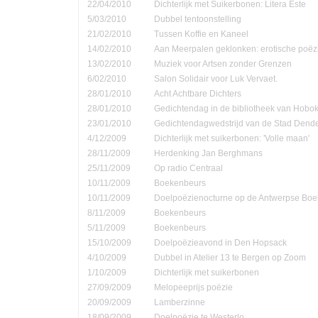
22/04/2010
Dichterlijk met Suikerbonen: Litera Este
5/03/2010
Dubbel tentoonstelling
21/02/2010
Tussen Koffie en Kaneel
14/02/2010
Aan Meerpalen geklonken: erotische poëzi
13/02/2010
Muziek voor Artsen zonder Grenzen
6/02/2010
Salon Solidair voor Luk Vervaet.
28/01/2010
Acht Achtbare Dichters
28/01/2010
Gedichtendag in de bibliotheek van Hobo
23/01/2010
Gedichtendagwedstrijd van de Stad Den
4/12/2009
Dichterlijk met suikerbonen: 'Volle maan'
28/11/2009
Herdenking Jan Berghmans
25/11/2009
Op radio Centraal
10/11/2009
Boekenbeurs
10/11/2009
Doelpoëzienocturne op de Antwerpse Bo
8/11/2009
Boekenbeurs
5/11/2009
Boekenbeurs
15/10/2009
Doelpoëzieavond in Den Hopsack
4/10/2009
Dubbel in Atelier 13 te Bergen op Zoom
1/10/2009
Dichterlijk met suikerbonen
27/09/2009
Melopeeprijs poëzie
20/09/2009
Lamberzinne
18/09/2009
Doelpoëzie te Westerlo