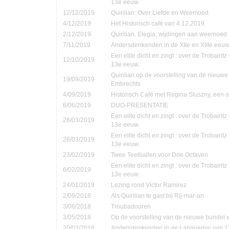
13e eeuw.
12/12/2019
Quirilian: Over Liefde en Weemoed.
4/12/2019
Het Historisch café van 4.12.2019
2/12/2019
Quirilian. Elegia, wijdingen aan weemoed
7/11/2019
Andersdenkenden in de XIIe en XIIIe eeu
Een elite dicht en zingt : over de Trobairi
12/10/2019
13e eeuw.
Quirilian op de voorstelling van de nieuw
19/09/2019
Embrechts
4/09/2019
Historisch Café met Regina Sluszny, een
6/06/2019
DUO-PRESENTATIE
Een elite dicht en zingt : over de Trobairi
26/03/2019
13e eeuw.
Een elite dicht en zingt : over de Trobairi
26/03/2019
13e eeuw.
23/02/2019
Twee Teelballen voor Drie Octaven
Een elite dicht en zingt : over de Trobairi
6/02/2019
13e eeuw.
24/01/2019
Lezing rond Victor Ramirez
2/09/2018
Als Quirilian te gast bij Rij-mar-an
3/06/2018
Troubadouren
3/05/2018
Op de voorstelling van de nieuwe bundel
20/03/2018
Andersdenkenden in de Languedoc van 1