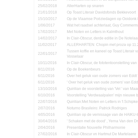
25/02/2018
AllerHarten op snaren
21/01/2018
Op Toast Literair Davidsfonds Bekkevoort
15/10/2017
Op de Vlaamse Poëziedagen op Ooidonk 8
1/06/2017
Wat het raadsel achterlaat, Guy Commer
17/02/2017
Met Noten en Letters in Kalmthout
14/02/2017
In Clair-Obscur, derde editie in De Notela
11/02/2017
ALLERHARTEN: Chopin met proza op 11.
Tussen koffie en kaneel op Toast Literair 
22/01/2017
Vosselaar
10/11/2016
In Clair-Obscur, de fototentoonstelling va
8/11/2016
Op de Boekenbeurs
6/11/2016
Over het geluk van oude zomers van Eddt
6/11/2016
' Over het geluk van oude zomers' van Ed
13/10/2016
Quirilian de voorstelling van 'Vel ' van Ma
6/10/2016
Voorstelling 'Verdwaalpalen' mijn nieuwe 
22/07/2016
Quirilian:Met Noten en Letters in 't Schip
2/07/2016
Noturno Brasileiro: Patrick Rodriges
4/05/2016
Quirilian op de vernissage van de HAIKU-t
30/04/2016
' Schaken met de dood' , Yerna Van den D
2/04/2016
Presentatie Nouvelle Philharmonie
27/02/2016
In Clair-Obscur vn Hartmut De Martelaere