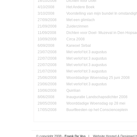
16/10/2008
Dichten voor Doel
4/10/2008
Het Andere Boek
3/10/2008
Voorstelling van mijn bundel In omstandi
27/09/2008
Met een glimlach
21/09/2008
Zuiderzinnen
11/09/2008
Dichten voor Doel- Muzeval in Den Hopsa
10/09/2008
Circa 2008
6/09/2008
Karwoel Sirbal
23/07/2008
Met verlof tot 3 augustus
22/07/2008
Met verlof tot 3 augustus
22/07/2008
Met verlof tot 3 augustus
21/07/2008
Met verlof tot 3 augustus
25/06/2008
Woorddadige Woensdag 25 juni 2008
23/06/2008
Met verlof tot 3 augustus
10/06/2008
Quirilian
8/06/2008
Inauguratie Landschapsdichter 2008
28/05/2008
Woorddadige Woensdag op 28 mei
17/05/2008
Buurtfeesten op het Conscienceplein
© copyright 2008 -
Frank De Vos
| Website Hosted & Designed 