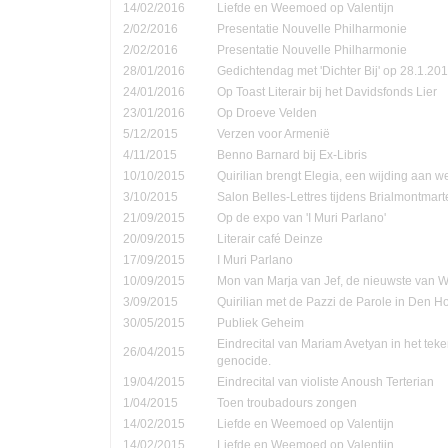
14/02/2016
Liefde en Weemoed op Valentijn
2/02/2016
Presentatie Nouvelle Philharmonie
2/02/2016
Presentatie Nouvelle Philharmonie
28/01/2016
Gedichtendag met 'Dichter Bij' op 28.1.201
24/01/2016
Op Toast Literair bij het Davidsfonds Lier
23/01/2016
Op Droeve Velden
5/12/2015
Verzen voor Armenië
4/11/2015
Benno Barnard bij Ex-Libris
10/10/2015
Quirilian brengt Elegia, een wijding aan
3/10/2015
Salon Belles-Lettres tijdens Brialmontmar
21/09/2015
Op de expo van 'I Muri Parlano'
20/09/2015
Literair café Deinze
17/09/2015
I Muri Parlano
10/09/2015
Mon van Marja van Jef, de nieuwste van W
3/09/2015
Quirilian met de Pazzi de Parole in Den 
30/05/2015
Publiek Geheim
Eindrecital van Mariam Avetyan in het te
26/04/2015
genocide.
19/04/2015
Eindrecital van violiste Anoush Terterian
1/04/2015
Toen troubadours zongen
14/02/2015
Liefde en Weemoed op Valentijn
14/02/2015
Liefde en Weemoed op Valentijn