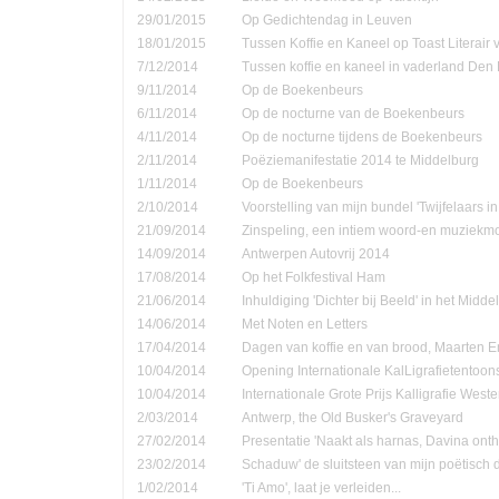
29/01/2015
Op Gedichtendag in Leuven
18/01/2015
Tussen Koffie en Kaneel op Toast Literair
7/12/2014
Tussen koffie en kaneel in vaderland Den
9/11/2014
Op de Boekenbeurs
6/11/2014
Op de nocturne van de Boekenbeurs
4/11/2014
Op de nocturne tijdens de Boekenbeurs
2/11/2014
Poëziemanifestatie 2014 te Middelburg
1/11/2014
Op de Boekenbeurs
2/10/2014
Voorstelling van mijn bundel 'Twijfelaars in
21/09/2014
Zinspeling, een intiem woord-en muziekmo
14/09/2014
Antwerpen Autovrij 2014
17/08/2014
Op het Folkfestival Ham
21/06/2014
Inhuldiging 'Dichter bij Beeld' in het Midd
14/06/2014
Met Noten en Letters
17/04/2014
Dagen van koffie en van brood, Maarten 
10/04/2014
Opening Internationale KalLigrafietentoon
10/04/2014
Internationale Grote Prijs Kalligrafie Weste
2/03/2014
Antwerp, the Old Busker's Graveyard
27/02/2014
Presentatie 'Naakt als harnas, Davina onth
23/02/2014
Schaduw' de sluitsteen van mijn poëtisch d
1/02/2014
'Ti Amo', laat je verleiden...