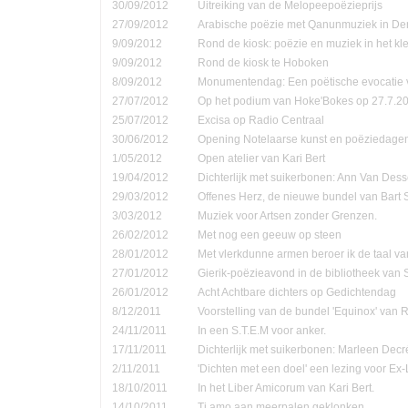
30/09/2012
Uitreiking van de Melopeepoëzieprijs
27/09/2012
Arabische poëzie met Qanunmuziek in D
9/09/2012
Rond de kiosk: poëzie en muziek in het kle
9/09/2012
Rond de kiosk te Hoboken
8/09/2012
Monumentendag: Een poëtische evocatie v
27/07/2012
Op het podium van Hoke'Bokes op 27.7.2
25/07/2012
Excisa op Radio Centraal
30/06/2012
Opening Notelaarse kunst en poëziedage
1/05/2012
Open atelier van Kari Bert
19/04/2012
Dichterlijk met suikerbonen: Ann Van Dess
29/03/2012
Offenes Herz, de nieuwe bundel van Bart 
3/03/2012
Muziek voor Artsen zonder Grenzen.
26/02/2012
Met nog een geeuw op steen
28/01/2012
Met vlerkdunne armen beroer ik de taal va
27/01/2012
Gierik-poëzieavond in de bibliotheek van
26/01/2012
Acht Achtbare dichters op Gedichtendag
8/12/2011
Voorstelling van de bundel 'Equinox' van 
24/11/2011
In een S.T.E.M voor anker.
17/11/2011
Dichterlijk met suikerbonen: Marleen Decr
2/11/2011
'Dichten met een doel' een lezing voor Ex-
18/10/2011
In het Liber Amicorum van Kari Bert.
14/10/2011
Ti amo aan meerpalen geklonken.