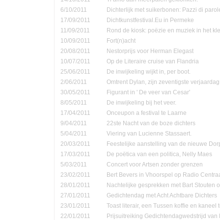
6/10/2011
Dichterlijk met suikerbonen: Pazzi di parol
17/09/2011
Dichtkunstfestival.Eu in Permeke
11/09/2011
Rond de kiosk: poëzie en muziek in het kle
10/09/2011
Fort(n)acht
20/08/2011
Nestorprijs voor Herman Elegast
10/07/2011
Op de Literaire cruise van Flandria
25/06/2011
De inwijkeling wijkt in, per boot.
2/06/2011
Omtrent Dylan, zijn zeventigste verjaardag
30/05/2011
Figurant in ' De veer van Cesar'
8/05/2011
De inwijkeling bij het veer.
17/04/2011
Onceupon a festival te Laarne
9/04/2011
22ste Nacht van de boze dichters
5/04/2011
Viering van Lucienne Stassaert.
20/03/2011
Feestelijke aanstelling van de nieuwe Do
17/03/2011
De poëtica van een politica, Nelly Maes
5/03/2011
Concert voor Artsen zonder grenzen
23/02/2011
Bert Bevers in Vhoorspel op Radio Centra
28/01/2011
Nachtelijke gesprekken met Bart Stouten o
27/01/2011
Gedichtendag met Acht Achtbare Dichters
23/01/2011
Toast literair, een Tussen koffie en kanee
22/01/2011
Prijsuitreiking Gedichtendagwedstrijd v