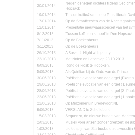
Negen genegen dichters tijdens Gedichte
30/01/2014
Hopsack
19/01/2014
Tussen koffie&kaneel op Toast literair Dav
17/01/2014
Op de Straatfeesten van de Nachtegaalstr
12/01/2014
Presentatie nieuwjaarsconcert van het sym
8/12/2013
'Tussen koffie en kaneel' in Den Hopsack
7/11/2013
Op de Boekenbeurs
3/11/2013
Op de Boekenbeurs
26/10/2013
A Busker's Night with poetry.
23/10/2013
Met Noten en Letters op 23.10.2013
8/09/2013
Rond de kiosk te Hoboken.
5/09/2013
Als Quirilian bij de Orde van de Prince.
30/06/2013
Poëtische evocatie van een orgel (Ekere
29/06/2013
Poëtische evocatie van een orgel ( Deurne
28/06/2013
Poëtische evocatie van een orgel (St Pau
23/06/2013
Poëtische evocatie van een orgel ( Hobok
22/06/2013
Op Midzomertuin Bredevoort NL
9/06/2013
VERSLAND te Schellebelle
15/03/2013
Sequenza, de nieuwe bundel van Marleen
2/03/2013
Muziek voor artsen zonder grenzen: de jub
1/03/2013
Liefdespijn van Starbucks tot rotswoestijn 
24/02/2013
Cicatrizado-Gelittekend