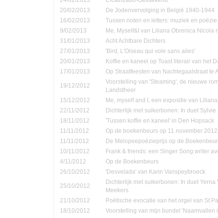
20/02/2013
De Jodenvervolging in België 1940-1944
16/02/2013
Tussen noten en letters: muziek en poëzie
9/02/2013
Me, Myself&I van Liliana Obrenica Nicola 
31/01/2013
Acht Achtbare Dichters
27/01/2013
'Bird, L'Oiseau qui vole sans ailes'
20/01/2013
Koffie en kaneel op Toast literair van het 
17/01/2013
Op Straatfeesten van Nachtegaalstraat te
Voorstelling van 'Steaming', de nieuwe ro
19/12/2012
Landstheer
15/12/2012
Me, myself and I, een expositie van Lilian
22/11/2012
Dichterlijk met suikerbonen: In duet Sylvi
18/11/2012
'Tussen koffie en kaneel' in Den Hopsack
11/11/2012
Op de boekenbeurs op 11 november 2012
11/11/2012
De Melopeepoëzieprijs op de Boekenbeur
10/11/2012
Frank & friends: een Singer Song writer a
4/11/2012
Op de Boekenbeurs
26/10/2012
'Desvelada' van Karin Vanspeybroeck
Dichterlijk met suikerbonen: In duet Yern
25/10/2012
Meekers
21/10/2012
Poëtische evocatie van het orgel van St P
18/10/2012
Voorstelling van mijn bundel 'Naamvallen 