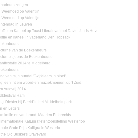
ubadours zongen
n Weemoed op Valentijn
n Weemoed op Valentijn
htendag in Leuven
offie en Kaneel op Toast Literair van het Davidsfonds Hove
offie en kaneel in vaderland Den Hopsack
oekenbeurs
cturne van de Boekenbeurs
cturne tijdens de Boekenbeurs
nifestatie 2014 te Middelburg
oekenbeurs
ing van mijn bundel 'Twijfelaars in bloei'
ng, een intiem woord-en muziekmoment op 't Zuid.
n Autovrij 2014
olkfestival Ham
ng 'Dichter bij Beeld' in het Middelheimpark
n en Letters
n koffie en van brood, Maarten Embrechts
Internationale KalLigrafietentoonstelling Westerloo
onale Grote Prijs Kalligrafie Westerlo
 the Old Busker's Graveyard