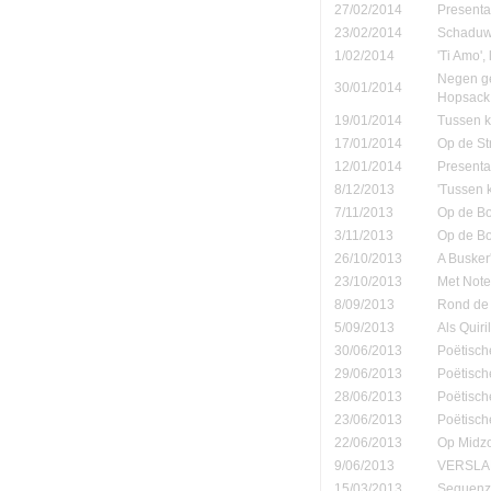
27/02/2014
Presenta
23/02/2014
Schaduw' 
1/02/2014
'Ti Amo', 
Negen ge
30/01/2014
Hopsack
19/01/2014
Tussen ko
17/01/2014
Op de St
12/01/2014
Presenta
8/12/2013
'Tussen 
7/11/2013
Op de B
3/11/2013
Op de B
26/10/2013
A Busker'
23/10/2013
Met Note
8/09/2013
Rond de 
5/09/2013
Als Quiri
30/06/2013
Poëtisch
29/06/2013
Poëtisch
28/06/2013
Poëtisch
23/06/2013
Poëtisch
22/06/2013
Op Midzo
9/06/2013
VERSLAN
15/03/2013
Sequenza