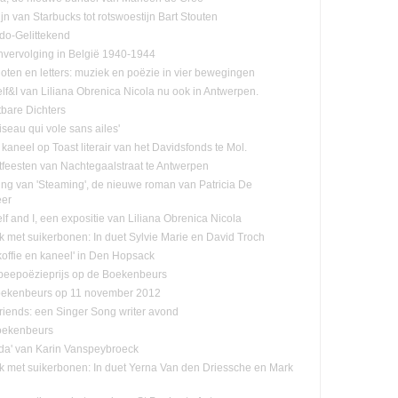
jn van Starbucks tot rotswoestijn Bart Stouten
ado-Gelittekend
vervolging in België 1940-1944
oten en letters: muziek en poëzie in vier bewegingen
lf&I van Liliana Obrenica Nicola nu ook in Antwerpen.
tbare Dichters
Oiseau qui vole sans ailes'
 kaneel op Toast literair van het Davidsfonds te Mol.
tfeesten van Nachtegaalstraat te Antwerpen
ling van 'Steaming', de nieuwe roman van Patricia De
eer
f and I, een expositie van Liliana Obrenica Nicola
jk met suikerbonen: In duet Sylvie Marie en David Troch
koffie en kaneel' in Den Hopsack
eepoëzieprijs op de Boekenbeurs
oekenbeurs op 11 november 2012
friends: een Singer Song writer avond
oekenbeurs
da' van Karin Vanspeybroeck
ijk met suikerbonen: In duet Yerna Van den Driessche en Mark