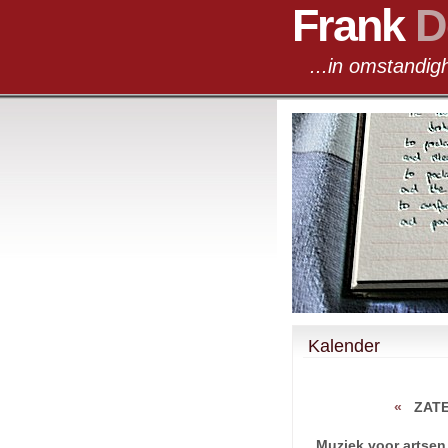
Frank
D
...in omst
Kalender
«
ZAT
Muziek voor artsen