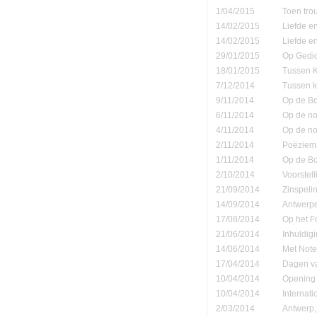
1/04/2015
Toen tro
14/02/2015
Liefde e
14/02/2015
Liefde e
29/01/2015
Op Gedic
18/01/2015
Tussen K
7/12/2014
Tussen k
9/11/2014
Op de B
6/11/2014
Op de no
4/11/2014
Op de no
2/11/2014
Poëziema
1/11/2014
Op de B
2/10/2014
Voorstell
21/09/2014
Zinspeli
14/09/2014
Antwerpe
17/08/2014
Op het F
21/06/2014
Inhuldigi
14/06/2014
Met Note
17/04/2014
Dagen va
10/04/2014
Opening 
10/04/2014
Internati
2/03/2014
Antwerp,