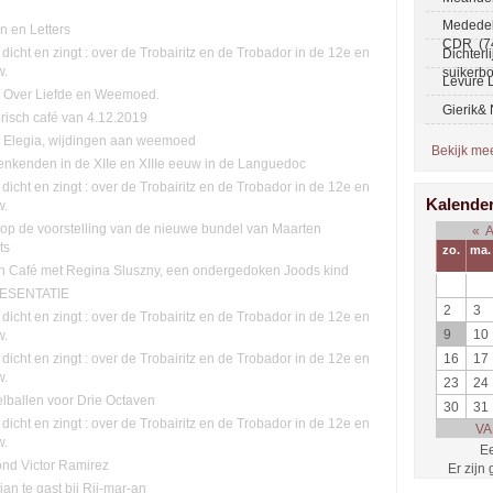
Mededel
n en Letters
CDR (7
 dicht en zingt : over de Trobairitz en de Trobador in de 12e en
Dichterl
w.
suikerb
Levure L
n: Over Liefde en Weemoed.
Gierik&
orisch café van 4.12.2019
n. Elegia, wijdingen aan weemoed
Bekijk meer
nkenden in de XIIe en XIIIe eeuw in de Languedoc
 dicht en zingt : over de Trobairitz en de Trobador in de 12e en
Kalende
w.
n op de voorstelling van de nieuwe bundel van Maarten
«
ts
zo.
ma.
ch Café met Regina Sluszny, een ondergedoken Joods kind
ESENTATIE
2
3
 dicht en zingt : over de Trobairitz en de Trobador in de 12e en
9
10
w.
16
17
 dicht en zingt : over de Trobairitz en de Trobador in de 12e en
w.
23
24
lballen voor Drie Octaven
30
31
 dicht en zingt : over de Trobairitz en de Trobador in de 12e en
VA
w.
Ee
ond Victor Ramirez
Er zijn
lian te gast bij Rij-mar-an