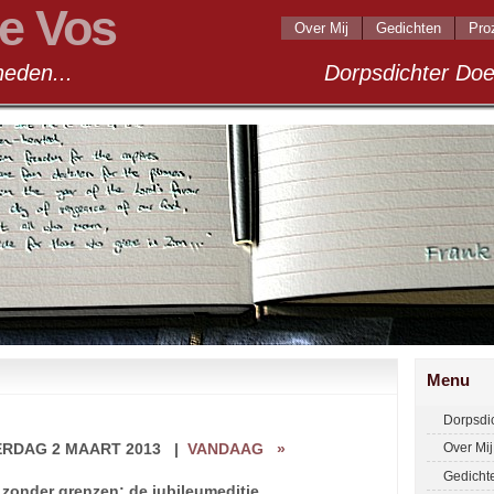
e Vos
Over Mij
Gedichten
Pro
andigheden... Dorpsdichter Doel 2
Menu
Dorpsdi
ERDAG 2 MAART 2013
|
VANDAAG
»
Over Mij
Gedicht
 zonder grenzen: de jubileumeditie.