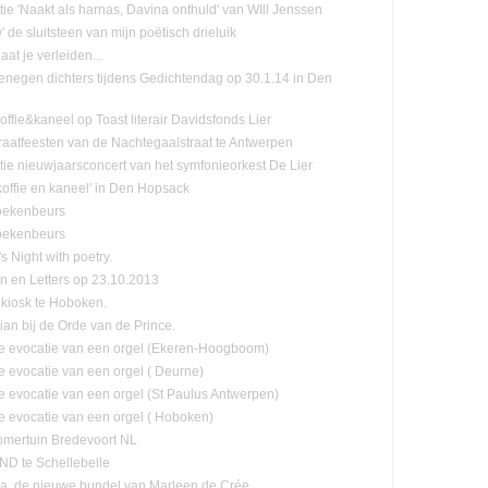
tie 'Naakt als harnas, Davina onthuld' van WIll Jenssen
de sluitsteen van mijn poëtisch drieluik
laat je verleiden...
negen dichters tijdens Gedichtendag op 30.1.14 in Den
ffie&kaneel op Toast literair Davidsfonds Lier
raatfeesten van de Nachtegaalstraat te Antwerpen
tie nieuwjaarsconcert van het symfonieorkest De Lier
koffie en kaneel' in Den Hopsack
oekenbeurs
oekenbeurs
s Night with poetry.
n en Letters op 23.10.2013
kiosk te Hoboken.
lian bij de Orde van de Prince.
e evocatie van een orgel (Ekeren-Hoogboom)
e evocatie van een orgel ( Deurne)
e evocatie van een orgel (St Paulus Antwerpen)
e evocatie van een orgel ( Hoboken)
mertuin Bredevoort NL
D te Schellebelle
, de nieuwe bundel van Marleen de Crée