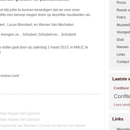
Proza
el blij jullie te kunnen bevestigen dat we voor onze
Reeds v
ditie een beroep mogen doen op dezelfde muzikanten als
Foto's
mert , Lucas Blondeel, en Werner Van Mechelen .
Muziek/L
Voorged
brengen ze... Schubert, Schubert en... Schubert!
Dixit
Nieuws
e editie gaat door op zaterdag 2 maart 2013, in AMUZ, te
n
Links
Contact
.leslux.com/
Laatste 
Confiteor
Confit
Lees verde
ge Hapjes met Quirilian
Links
ge Hapjes met Quirilian
ingsavond van Herman J.Claeys en Marcel Van Maele
Meander