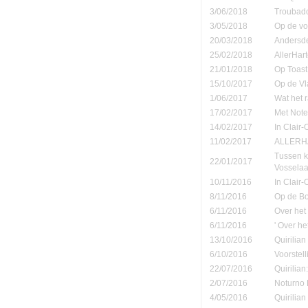
3/06/2018
Troubad
3/05/2018
Op de vo
20/03/2018
Andersd
25/02/2018
AllerHar
21/01/2018
Op Toast
15/10/2017
Op de Vl
1/06/2017
Wat het 
17/02/2017
Met Note
14/02/2017
In Clair-
11/02/2017
ALLERHA
Tussen k
22/01/2017
Vosselaa
10/11/2016
In Clair
8/11/2016
Op de B
6/11/2016
Over het
6/11/2016
' Over h
13/10/2016
Quirilian
6/10/2016
Voorstel
22/07/2016
Quirilian
2/07/2016
Noturno B
4/05/2016
Quirilia