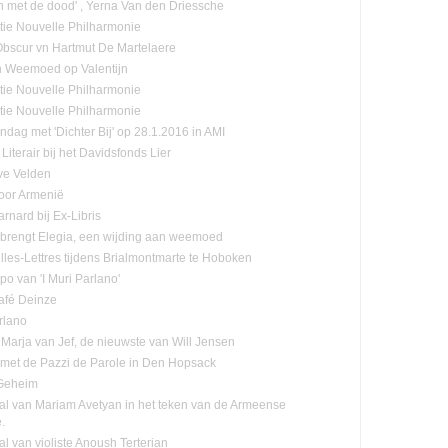
n met de dood' , Yerna Van den Driessche
tie Nouvelle Philharmonie
-Obscur vn Hartmut De Martelaere
n Weemoed op Valentijn
tie Nouvelle Philharmonie
tie Nouvelle Philharmonie
ndag met 'Dichter Bij' op 28.1.2016 in AMI
Literair bij het Davidsfonds Lier
ve Velden
oor Armenië
rnard bij Ex-Libris
n brengt Elegia, een wijding aan weemoed
lles-Lettres tijdens Brialmontmarte te Hoboken
po van 'I Muri Parlano'
café Deinze
rlano
Marja van Jef, de nieuwste van Will Jensen
n met de Pazzi de Parole in Den Hopsack
 Geheim
tal van Mariam Avetyan in het teken van de Armeense
.
al van violiste Anoush Terterian