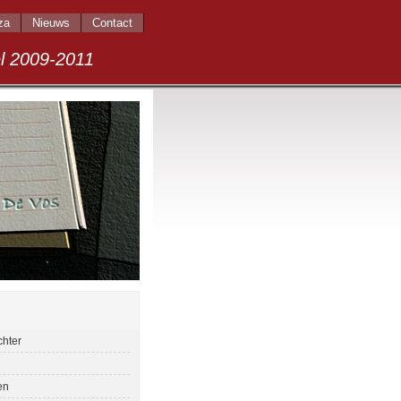
za
Nieuws
Contact
009-2011
chter
en