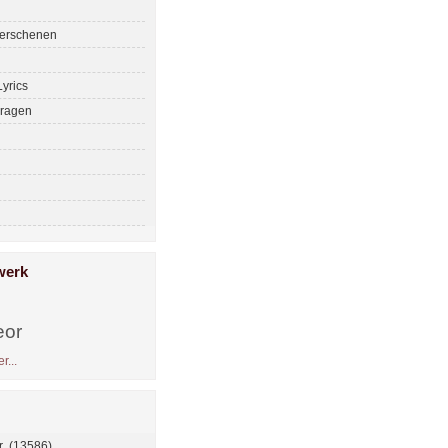
erschenen
yrics
ragen
werk
eor
r...
 (13586)