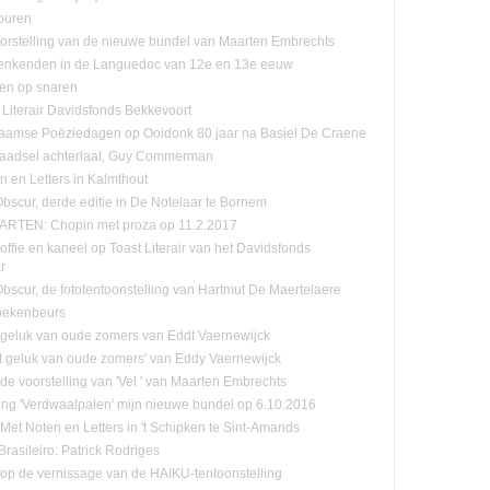
ouren
orstelling van de nieuwe bundel van Maarten Embrechts
enkenden in de Languedoc van 12e en 13e eeuw
ten op snaren
 Literair Davidsfonds Bekkevoort
aamse Poëziedagen op Ooidonk 80 jaar na Basiel De Craene
raadsel achterlaat, Guy Commerman
n en Letters in Kalmthout
Obscur, derde editie in De Notelaar te Bornem
RTEN: Chopin met proza op 11.2.2017
offie en kaneel op Toast Literair van het Davidsfonds
r
-Obscur, de fototentoonstelling van Hartmut De Maertelaere
oekenbeurs
 geluk van oude zomers van Eddt Vaernewijck
et geluk van oude zomers' van Eddy Vaernewijck
 de voorstelling van 'Vel ' van Maarten Embrechts
ling 'Verdwaalpalen' mijn nieuwe bundel op 6.10.2016
:Met Noten en Letters in 't Schipken te Sint-Amands
rasileiro: Patrick Rodriges
n op de vernissage van de HAIKU-tentoonstelling