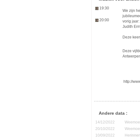
19:30
We zijn he
jubileume
20:00
vorig jaar:
Judith Er
Deze keer 
Deze vijfd
Antwerpe
http://www
Andere data :
14/12/2022
Weemoedi
20/10/2022
Weemoedi
10/09/2022
Herinner