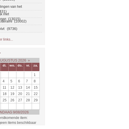
ingen van het
431)
ijk met
onen (13015)
ittéraire (10002)
 Nvt (9736)
 links...
r
AUGUSTUS 2026
»
di.
wo.
do.
vr.
za.
1
4
5
6
7
8
11
12
13
14
15
18
19
20
21
22
25
26
27
28
29
NDAAG 9/08/2026
rstkomende item:
 geen items beschikbaar