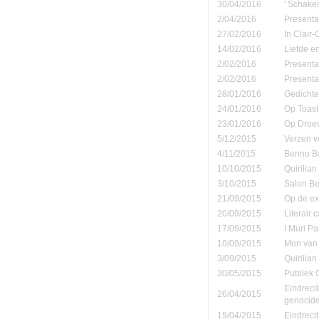
30/04/2016
' Schake
2/04/2016
Presenta
27/02/2016
In Clair
14/02/2016
Liefde e
2/02/2016
Presenta
2/02/2016
Presenta
28/01/2016
Gedichte
24/01/2016
Op Toast 
23/01/2016
Op Droe
5/12/2015
Verzen v
4/11/2015
Benno Ba
10/10/2015
Quirilia
3/10/2015
Salon Be
21/09/2015
Op de ex
20/09/2015
Literair 
17/09/2015
I Muri Pa
10/09/2015
Mon van 
3/09/2015
Quirilia
30/05/2015
Publiek
Eindreci
26/04/2015
genocide
19/04/2015
Eindrecit