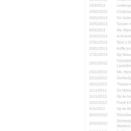
1/03/2013
Liefdespi
24/02/2013
Cicatriz
20/02/2013
De Joden
16/02/2013
Tussen n
9/02/2013
Me, Myse
31/01/2013
Acht Ach
27/01/2013
'Bird, L'
20/01/2013
Koffie en
17/01/2013
Op Straa
Voorstel
19/12/2012
Landsth
15/12/2012
Me, mysel
22/11/2012
Dichterli
18/11/2012
'Tussen 
11/11/2012
De Melop
11/11/2012
Op de b
10/11/2012
Frank & 
4/11/2012
Op de B
26/10/2012
'Desvela
Dichterl
25/10/2012
Meekers