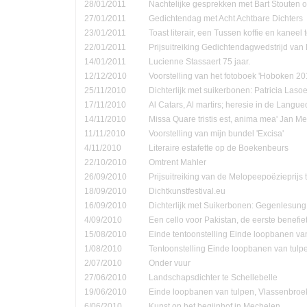
28/01/2011
Nachtelijke gesprekken met Bart Stouten o
27/01/2011
Gedichtendag met Acht Achtbare Dichters
23/01/2011
Toast literair, een Tussen koffie en kanee
22/01/2011
Prijsuitreiking Gedichtendagwedstrijd v
14/01/2011
Lucienne Stassaert 75 jaar.
12/12/2010
Voorstelling van het fotoboek 'Hoboken 20
25/11/2010
Dichterlijk met suikerbonen: Patricia Las
17/11/2010
Al Catars, Al martirs; heresie in de Langu
14/11/2010
Missa Quare tristis est, anima mea' Jan Me
11/11/2010
Voorstelling van mijn bundel 'Excisa'
4/11/2010
Literaire estafette op de Boekenbeurs
22/10/2010
Omtrent Mahler
26/09/2010
Prijsuitreiking van de Melopeepoëzieprijs 
18/09/2010
Dichtkunstfestival.eu
16/09/2010
Dichterlijk met Suikerbonen: Gegenlesung
4/09/2010
Een cello voor Pakistan, de eerste benefie
15/08/2010
Einde tentoonstelling Einde loopbanen van
1/08/2010
Tentoonstelling Einde loopbanen van tulp
2/07/2010
Onder vuur
27/06/2010
Landschapsdichter te Schellebelle
19/06/2010
Einde loopbanen van tulpen, Vlassenbroe
6/06/2010
Kunst op het begijnhof in Mechelen