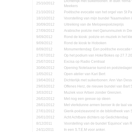
Dichterlijk met suikerbonen: In duet Yern
25/10/2012
Meekers
21/10/2012
Poëtische evocatie van het orgel van St P
18/10/2012
Voorstelling van mijn bundel 'Naamvallen 
30/09/2012
Uitreiking van de Melopeepoëzieprijs
27/09/2012
Arabische poëzie met Qanunmuziek in D
9/09/2012
Rond de kiosk: poëzie en muziek in het kle
9/09/2012
Rond de kiosk te Hoboken
8/09/2012
Monumentendag: Een poëtische evocatie v
27/07/2012
Op het podium van Hoke'Bokes op 27.7.2
25/07/2012
Excisa op Radio Centraal
30/06/2012
Opening Notelaarse kunst en poëziedage
1/05/2012
Open atelier van Kari Bert
19/04/2012
Dichterlijk met suikerbonen: Ann Van Dess
29/03/2012
Offenes Herz, de nieuwe bundel van Bart 
3/03/2012
Muziek voor Artsen zonder Grenzen.
26/02/2012
Met nog een geeuw op steen
28/01/2012
Met vlerkdunne armen beroer ik de taal va
27/01/2012
Gierik-poëzieavond in de bibliotheek van
26/01/2012
Acht Achtbare dichters op Gedichtendag
8/12/2011
Voorstelling van de bundel 'Equinox' van 
24/11/2011
In een S.T.E.M voor anker.