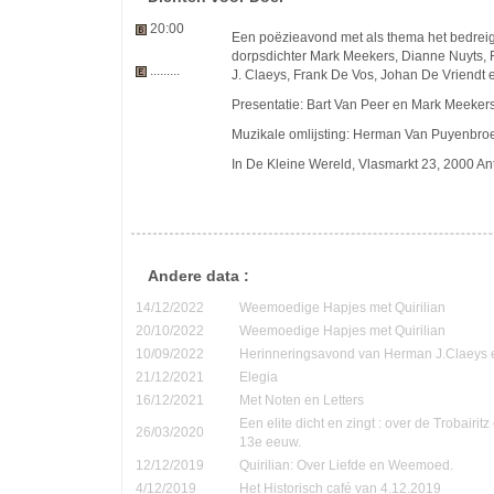
20:00
Een poëzieavond met als thema het bedrei
dorpsdichter Mark Meekers, Dianne Nuyts,
.........
J. Claeys, Frank De Vos, Johan De Vriendt e
Presentatie: Bart Van Peer en Mark Meeker
Muzikale omlijsting: Herman Van Puyenbroe
In De Kleine Wereld, Vlasmarkt 23, 2000 A
Andere data :
14/12/2022
Weemoedige Hapjes met Quirilian
20/10/2022
Weemoedige Hapjes met Quirilian
10/09/2022
Herinneringsavond van Herman J.Claeys 
21/12/2021
Elegia
16/12/2021
Met Noten en Letters
Een elite dicht en zingt : over de Trobairi
26/03/2020
13e eeuw.
12/12/2019
Quirilian: Over Liefde en Weemoed.
4/12/2019
Het Historisch café van 4.12.2019