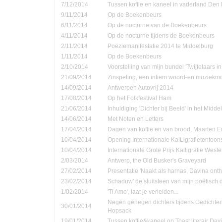
7/12/2014
Tussen koffie en kaneel in vaderland Den
9/11/2014
Op de Boekenbeurs
6/11/2014
Op de nocturne van de Boekenbeurs
4/11/2014
Op de nocturne tijdens de Boekenbeurs
2/11/2014
Poëziemanifestatie 2014 te Middelburg
1/11/2014
Op de Boekenbeurs
2/10/2014
Voorstelling van mijn bundel 'Twijfelaars in
21/09/2014
Zinspeling, een intiem woord-en muziekmo
14/09/2014
Antwerpen Autovrij 2014
17/08/2014
Op het Folkfestival Ham
21/06/2014
Inhuldiging 'Dichter bij Beeld' in het Midd
14/06/2014
Met Noten en Letters
17/04/2014
Dagen van koffie en van brood, Maarten 
10/04/2014
Opening Internationale KalLigrafietentoon
10/04/2014
Internationale Grote Prijs Kalligrafie Weste
2/03/2014
Antwerp, the Old Busker's Graveyard
27/02/2014
Presentatie 'Naakt als harnas, Davina onth
23/02/2014
Schaduw' de sluitsteen van mijn poëtisch d
1/02/2014
'Ti Amo', laat je verleiden...
Negen genegen dichters tijdens Gedichte
30/01/2014
Hopsack
19/01/2014
Tussen koffie&kaneel op Toast literair Dav