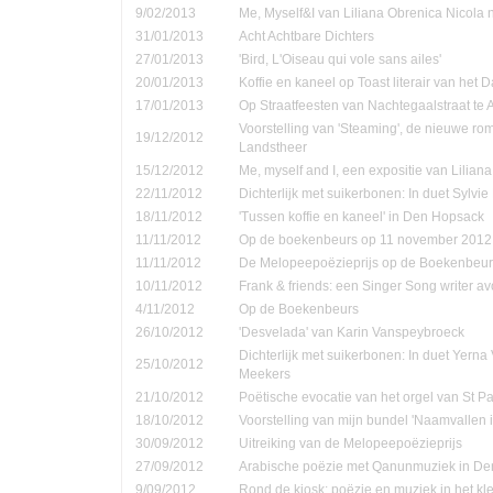
9/02/2013
Me, Myself&I van Liliana Obrenica Nicola 
31/01/2013
Acht Achtbare Dichters
27/01/2013
'Bird, L'Oiseau qui vole sans ailes'
20/01/2013
Koffie en kaneel op Toast literair van het 
17/01/2013
Op Straatfeesten van Nachtegaalstraat te
Voorstelling van 'Steaming', de nieuwe ro
19/12/2012
Landstheer
15/12/2012
Me, myself and I, een expositie van Lilian
22/11/2012
Dichterlijk met suikerbonen: In duet Sylvi
18/11/2012
'Tussen koffie en kaneel' in Den Hopsack
11/11/2012
Op de boekenbeurs op 11 november 2012
11/11/2012
De Melopeepoëzieprijs op de Boekenbeur
10/11/2012
Frank & friends: een Singer Song writer a
4/11/2012
Op de Boekenbeurs
26/10/2012
'Desvelada' van Karin Vanspeybroeck
Dichterlijk met suikerbonen: In duet Yern
25/10/2012
Meekers
21/10/2012
Poëtische evocatie van het orgel van St P
18/10/2012
Voorstelling van mijn bundel 'Naamvallen 
30/09/2012
Uitreiking van de Melopeepoëzieprijs
27/09/2012
Arabische poëzie met Qanunmuziek in D
9/09/2012
Rond de kiosk: poëzie en muziek in het kle