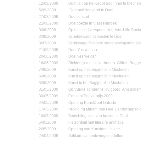
12/09/2009
Quirilian op het Groot Begijnhof te Mechel
5/09/2009
¨Doelpoëzieavond te Doel
27/08/2009
Doelconcert
22/08/2009
Doelpoëzie in Vlassenbroek
9/08/2009
Op het schrijverspodium tijdens Lillo Boe
2/08/2009
Scheldewijdingsfeesten te Doel
3/07/2009
Vernissage 'Solitaire samenlevingsmodell
21/06/2009
Doel Yes we can
20/06/2009
Doel yes we can
18/06/2009
Dichterlijk met suikerbonen: Willem Rog
7/06/2009
Kunst op het begijnhof in Mechelen
6/06/2009
Kunst op het begijnhof in Mechelen
5/06/2009
Kunst in het Begijnhof te Mechelen
31/05/2009
Op Vurige Tongen te Ruigoord, Amsterda
30/05/2009
Concept Poëzieprijs 2009
24/05/2009
Opening KunstDoel Outside
17/05/2009
Huldiging Miriam Van Hee, Landschapsdic
10/05/2009
Bedichtingactie van huizen te Doel
5/05/2009
Fietsontbijt met literaire animatie
2/05/2009
Opening van Kunstdoel Inside
24/04/2009
Solitaire samenlevingsmodellen