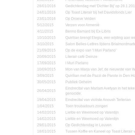
28/01/2016
Gedichtendag met 'Dichter Bij' op 28.1.201
24/01/2016
Op Toast Literair bij het Davidsfonds Lier
23/01/2016
Op Droeve Velden
5/12/2015
Verzen voor Armenië
4/11/2015
Benno Barnard bij Ex-Libris
10/10/2015
Quirilian brengt Elegia, een wijding aan
3/10/2015
Salon Belles-Lettres tijdens Brialmontmar
21/09/2015
Op de expo van 'I Muri Parlano'
20/09/2015
Literair café Deinze
17/09/2015
I Muri Parlano
10/09/2015
Mon van Marja van Jef, de nieuwste van W
3/09/2015
Quirilian met de Pazzi de Parole in Den 
30/05/2015
Publiek Geheim
Eindrecital van Mariam Avetyan in het te
26/04/2015
genocide.
19/04/2015
Eindrecital van violiste Anoush Terterian
1/04/2015
Toen troubadours zongen
14/02/2015
Liefde en Weemoed op Valentijn
14/02/2015
Liefde en Weemoed op Valentijn
29/01/2015
Op Gedichtendag in Leuven
18/01/2015
Tussen Koffie en Kaneel op Toast Literair