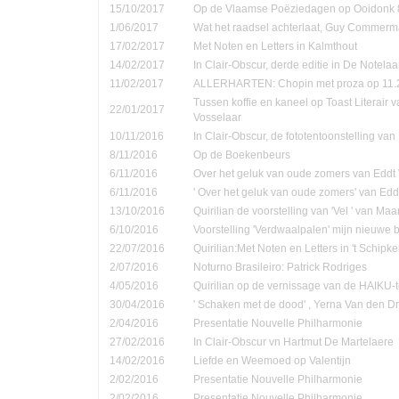
15/10/2017
Op de Vlaamse Poëziedagen op Ooidonk 8
1/06/2017
Wat het raadsel achterlaat, Guy Commer
17/02/2017
Met Noten en Letters in Kalmthout
14/02/2017
In Clair-Obscur, derde editie in De Notela
11/02/2017
ALLERHARTEN: Chopin met proza op 11.
Tussen koffie en kaneel op Toast Literair 
22/01/2017
Vosselaar
10/11/2016
In Clair-Obscur, de fototentoonstelling va
8/11/2016
Op de Boekenbeurs
6/11/2016
Over het geluk van oude zomers van Eddt
6/11/2016
' Over het geluk van oude zomers' van Ed
13/10/2016
Quirilian de voorstelling van 'Vel ' van Ma
6/10/2016
Voorstelling 'Verdwaalpalen' mijn nieuwe 
22/07/2016
Quirilian:Met Noten en Letters in 't Schip
2/07/2016
Noturno Brasileiro: Patrick Rodriges
4/05/2016
Quirilian op de vernissage van de HAIKU-t
30/04/2016
' Schaken met de dood' , Yerna Van den D
2/04/2016
Presentatie Nouvelle Philharmonie
27/02/2016
In Clair-Obscur vn Hartmut De Martelaere
14/02/2016
Liefde en Weemoed op Valentijn
2/02/2016
Presentatie Nouvelle Philharmonie
2/02/2016
Presentatie Nouvelle Philharmonie