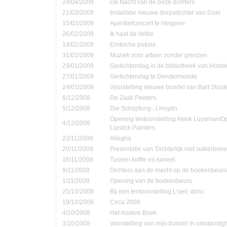
24/04/2009
De Nacht van de boze dichters
21/03/2009
Installatie nieuwe dorpsdichter van Doel
15/03/2009
Aperitiefconcert te Hingene
26/02/2009
Ik haat de liefde
14/02/2009
Erotische poëzie
31/01/2009
Muziek voor artsen zonder grenzen
29/01/2009
Gedichtendag in de bibliotheek van Hobo
27/01/2009
Gedichtendag te Dendermonde
24/01/2009
Voorstelling nieuwe bundel van Bart Stout
6/12/2008
De Zaak Peeters
5/12/2008
Die Schöpfung- J.Haydn
Opening tentoonstelling Henk Luysman/O
4/12/2008
Lipstick Painters
22/11/2008
Allegria
20/11/2008
Presentatie van 'Dichterlijk met suikerbone
16/11/2008
Tussen koffie en kaneel
9/11/2008
Dichters aan de macht op de boekenbeurs
1/11/2008
Opening van de boekenbeurs
25/10/2008
Bij een tentoonstelling L'oeil, donc
19/10/2008
Circa 2008
4/10/2008
Het Andere Boek
3/10/2008
Voorstelling van mijn bundel In omstandi