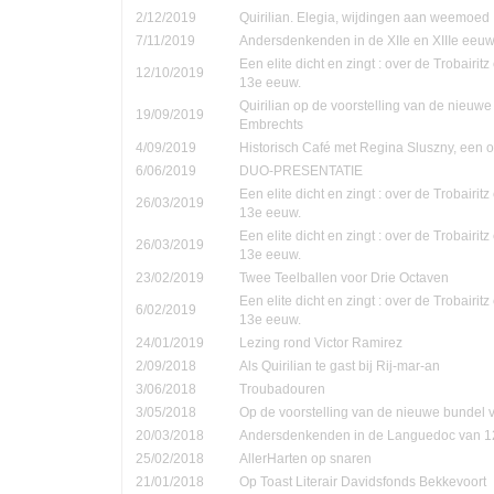
2/12/2019
Quirilian. Elegia, wijdingen aan weemoed
7/11/2019
Andersdenkenden in de XIIe en XIIIe eeu
Een elite dicht en zingt : over de Trobairi
12/10/2019
13e eeuw.
Quirilian op de voorstelling van de nieuw
19/09/2019
Embrechts
4/09/2019
Historisch Café met Regina Sluszny, een
6/06/2019
DUO-PRESENTATIE
Een elite dicht en zingt : over de Trobairi
26/03/2019
13e eeuw.
Een elite dicht en zingt : over de Trobairi
26/03/2019
13e eeuw.
23/02/2019
Twee Teelballen voor Drie Octaven
Een elite dicht en zingt : over de Trobairi
6/02/2019
13e eeuw.
24/01/2019
Lezing rond Victor Ramirez
2/09/2018
Als Quirilian te gast bij Rij-mar-an
3/06/2018
Troubadouren
3/05/2018
Op de voorstelling van de nieuwe bundel
20/03/2018
Andersdenkenden in de Languedoc van 1
25/02/2018
AllerHarten op snaren
21/01/2018
Op Toast Literair Davidsfonds Bekkevoort