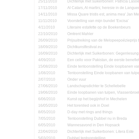
25/11/2010
Dichterlijk met suikerbonen: Patricia Las
17/11/2010
Al Catars, Al martirs; heresie in de Langu
14/11/2010
Missa Quare tristis est, anima mea' Jan Me
11/11/2010
Voorstelling van mijn bundel 'Excisa'
4/11/2010
Literaire estafette op de Boekenbeurs
22/10/2010
Omtrent Mahler
26/09/2010
Prijsuitreiking van de Melopeepoëzieprijs 
18/09/2010
Dichtkunstfestival.eu
16/09/2010
Dichterlijk met Suikerbonen: Gegenlesung
4/09/2010
Een cello voor Pakistan, de eerste benefie
15/08/2010
Einde tentoonstelling Einde loopbanen van
1/08/2010
Tentoonstelling Einde loopbanen van tulp
2/07/2010
Onder vuur
27/06/2010
Landschapsdichter te Schellebelle
19/06/2010
Einde loopbanen van tulpen, Vlassenbroe
6/06/2010
Kunst op het begijnhof in Mechelen
16/05/2010
Het torenlied ook in Doel
8/05/2010
D-day met rings and things
7/05/2010
Tentoonstelling Dubbel nu in Breda
6/05/2010
Wannesavond in Den Hopsack
22/04/2010
Dichterlijk met Suikerbonen: Litera Este
5/03/2010
Dubbel tentoonstelling