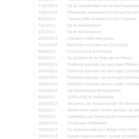
17/01/2014
Op de Straatfeesten van de Nachtegaalstr
12/01/2014
Presentatie nieuwjaarsconcert van het sym
8/12/2013
'Tussen koffie en kaneel' in Den Hopsack
7/11/2013
Op de Boekenbeurs
3/11/2013
Op de Boekenbeurs
26/10/2013
A Busker's Night with poetry.
23/10/2013
Met Noten en Letters op 23.10.2013
8/09/2013
Rond de kiosk te Hoboken.
5/09/2013
Als Quirilian bij de Orde van de Prince.
30/06/2013
Poëtische evocatie van een orgel (Ekere
29/06/2013
Poëtische evocatie van een orgel ( Deurne
28/06/2013
Poëtische evocatie van een orgel (St Pau
23/06/2013
Poëtische evocatie van een orgel ( Hobok
22/06/2013
Op Midzomertuin Bredevoort NL
9/06/2013
VERSLAND te Schellebelle
15/03/2013
Sequenza, de nieuwe bundel van Marleen
2/03/2013
Muziek voor artsen zonder grenzen: de jub
1/03/2013
Liefdespijn van Starbucks tot rotswoestijn 
24/02/2013
Cicatrizado-Gelittekend
20/02/2013
De Jodenvervolging in België 1940-1944
16/02/2013
Tussen noten en letters: muziek en poëzie