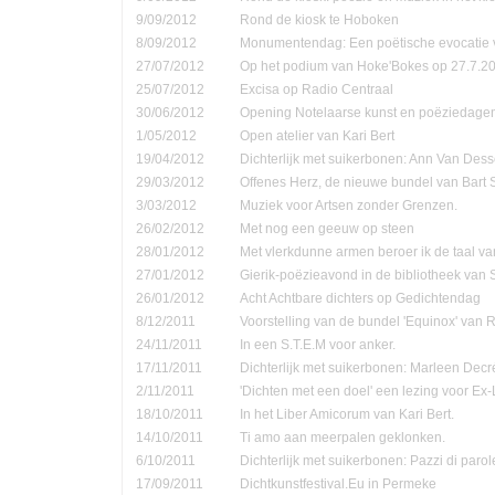
9/09/2012
Rond de kiosk te Hoboken
8/09/2012
Monumentendag: Een poëtische evocatie v
27/07/2012
Op het podium van Hoke'Bokes op 27.7.2
25/07/2012
Excisa op Radio Centraal
30/06/2012
Opening Notelaarse kunst en poëziedage
1/05/2012
Open atelier van Kari Bert
19/04/2012
Dichterlijk met suikerbonen: Ann Van Dess
29/03/2012
Offenes Herz, de nieuwe bundel van Bart 
3/03/2012
Muziek voor Artsen zonder Grenzen.
26/02/2012
Met nog een geeuw op steen
28/01/2012
Met vlerkdunne armen beroer ik de taal va
27/01/2012
Gierik-poëzieavond in de bibliotheek van
26/01/2012
Acht Achtbare dichters op Gedichtendag
8/12/2011
Voorstelling van de bundel 'Equinox' van 
24/11/2011
In een S.T.E.M voor anker.
17/11/2011
Dichterlijk met suikerbonen: Marleen Decr
2/11/2011
'Dichten met een doel' een lezing voor Ex-
18/10/2011
In het Liber Amicorum van Kari Bert.
14/10/2011
Ti amo aan meerpalen geklonken.
6/10/2011
Dichterlijk met suikerbonen: Pazzi di parol
17/09/2011
Dichtkunstfestival.Eu in Permeke