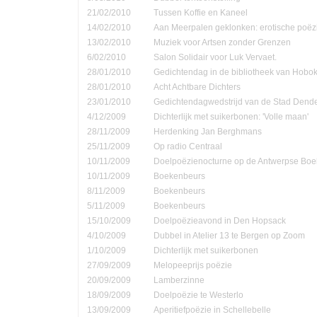
21/02/2010
Tussen Koffie en Kaneel
14/02/2010
Aan Meerpalen geklonken: erotische poëzi
13/02/2010
Muziek voor Artsen zonder Grenzen
6/02/2010
Salon Solidair voor Luk Vervaet.
28/01/2010
Gedichtendag in de bibliotheek van Hobo
28/01/2010
Acht Achtbare Dichters
23/01/2010
Gedichtendagwedstrijd van de Stad Den
4/12/2009
Dichterlijk met suikerbonen: 'Volle maan'
28/11/2009
Herdenking Jan Berghmans
25/11/2009
Op radio Centraal
10/11/2009
Doelpoëzienocturne op de Antwerpse Bo
10/11/2009
Boekenbeurs
8/11/2009
Boekenbeurs
5/11/2009
Boekenbeurs
15/10/2009
Doelpoëzieavond in Den Hopsack
4/10/2009
Dubbel in Atelier 13 te Bergen op Zoom
1/10/2009
Dichterlijk met suikerbonen
27/09/2009
Melopeeprijs poëzie
20/09/2009
Lamberzinne
18/09/2009
Doelpoëzie te Westerlo
13/09/2009
Aperitiefpoëzie in Schellebelle