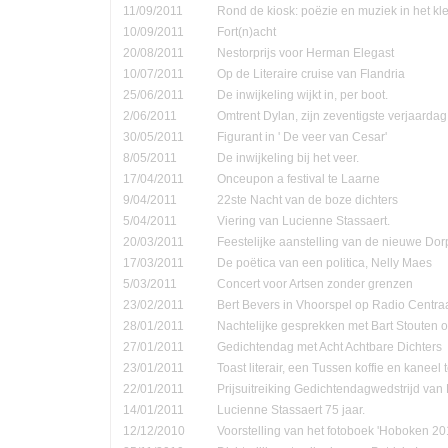
11/09/2011
Rond de kiosk: poëzie en muziek in het kle
10/09/2011
Fort(n)acht
20/08/2011
Nestorprijs voor Herman Elegast
10/07/2011
Op de Literaire cruise van Flandria
25/06/2011
De inwijkeling wijkt in, per boot.
2/06/2011
Omtrent Dylan, zijn zeventigste verjaardag
30/05/2011
Figurant in ' De veer van Cesar'
8/05/2011
De inwijkeling bij het veer.
17/04/2011
Onceupon a festival te Laarne
9/04/2011
22ste Nacht van de boze dichters
5/04/2011
Viering van Lucienne Stassaert.
20/03/2011
Feestelijke aanstelling van de nieuwe Do
17/03/2011
De poëtica van een politica, Nelly Maes
5/03/2011
Concert voor Artsen zonder grenzen
23/02/2011
Bert Bevers in Vhoorspel op Radio Centra
28/01/2011
Nachtelijke gesprekken met Bart Stouten o
27/01/2011
Gedichtendag met Acht Achtbare Dichters
23/01/2011
Toast literair, een Tussen koffie en kanee
22/01/2011
Prijsuitreiking Gedichtendagwedstrijd v
14/01/2011
Lucienne Stassaert 75 jaar.
12/12/2010
Voorstelling van het fotoboek 'Hoboken 20