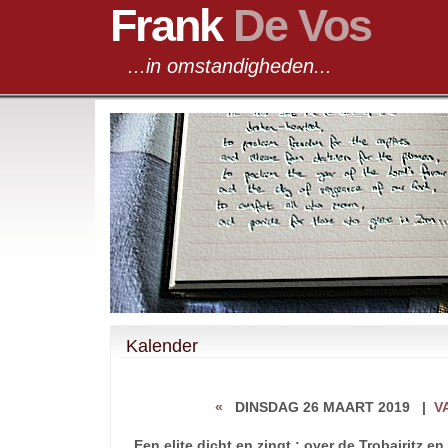
Frank
De Vos
...in omstandigheden...
Kalender
«
DINSDAG 26 MAART 2019
|
V
Een elite dicht en zingt : over de Trobairitz e