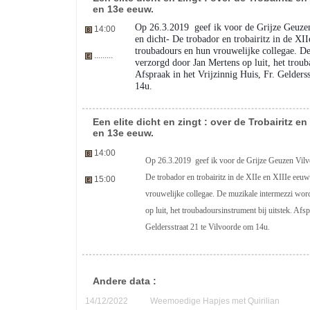
en 13e eeuw.
Op 26.3.2019
geef ik voor de Grijze Geuzen
14:00
en dicht- De trobador en trobairitz in de XI
troubadours en hun vrouwelijke collegae. D
.........
verzorgd door Jan Mertens op luit, het troub
Afspraak in het Vrijzinnig Huis, Fr. Gelders
14u.
Een elite dicht en zingt : over de Trobairitz e
en 13e eeuw.
14:00
Op 26.3.2019 geef ik voor de Grijze Geuzen Vilvoo
De trobador en trobairitz in de XIIe en XIIIe eeu
15:00
vrouwelijke collegae. De muzikale intermezzi wo
op luit, het troubadoursinstrument bij uitstek. Afsp
Geldersstraat 21 te Vilvoorde om 14u.
Andere data :
14/12/2022
Weemoedige Hapjes met Quirilian