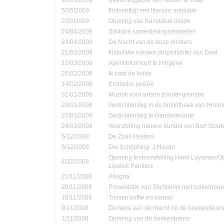
5/05/2009
Fietsontbijt met literaire animatie
2/05/2009
Opening van Kunstdoel Inside
24/04/2009
Solitaire samenlevingsmodellen
24/04/2009
De Nacht van de boze dichters
21/03/2009
Installatie nieuwe dorpsdichter van Doel
15/03/2009
Aperitiefconcert te Hingene
26/02/2009
Ik haat de liefde
14/02/2009
Erotische poëzie
31/01/2009
Muziek voor artsen zonder grenzen
29/01/2009
Gedichtendag in de bibliotheek van Hobo
27/01/2009
Gedichtendag te Dendermonde
24/01/2009
Voorstelling nieuwe bundel van Bart Stout
6/12/2008
De Zaak Peeters
5/12/2008
Die Schöpfung- J.Haydn
Opening tentoonstelling Henk Luysman/O
4/12/2008
Lipstick Painters
22/11/2008
Allegria
20/11/2008
Presentatie van 'Dichterlijk met suikerbone
16/11/2008
Tussen koffie en kaneel
9/11/2008
Dichters aan de macht op de boekenbeurs
1/11/2008
Opening van de boekenbeurs