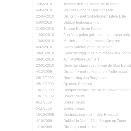
7/05/2010
Tentoonstelling Dubbel nu in Breda
6/05/2010
Wannesavond in Den Hopsack
22/04/2010
Dichterlijk met Suikerbonen: Litera Este
5/03/2010
Dubbel tentoonstelling
21/02/2010
Tussen Koffie en Kaneel
14/02/2010
Aan Meerpalen geklonken: erotische poëzi
13/02/2010
Muziek voor Artsen zonder Grenzen
6/02/2010
Salon Solidair voor Luk Vervaet.
28/01/2010
Gedichtendag in de bibliotheek van Hobo
28/01/2010
Acht Achtbare Dichters
23/01/2010
Gedichtendagwedstrijd van de Stad Den
4/12/2009
Dichterlijk met suikerbonen: 'Volle maan'
28/11/2009
Herdenking Jan Berghmans
25/11/2009
Op radio Centraal
10/11/2009
Doelpoëzienocturne op de Antwerpse Bo
10/11/2009
Boekenbeurs
8/11/2009
Boekenbeurs
5/11/2009
Boekenbeurs
15/10/2009
Doelpoëzieavond in Den Hopsack
4/10/2009
Dubbel in Atelier 13 te Bergen op Zoom
1/10/2009
Dichterlijk met suikerbonen