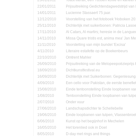
22/01/2011
Prijsuitreiking Gedichtendagwedstrijd v
14/01/2011
Lucienne Stassaert 75 jaar.
12/12/2010
Voorstelling van het fotoboek 'Hoboken 20
25/11/2010
Dichterlijk met suikerbonen: Patricia Las
17/11/2010
Al Catars, Al martirs; heresie in de Langu
14/11/2010
Missa Quare tristis est, anima mea' Jan Me
11/11/2010
Voorstelling van mijn bundel 'Excisa'
4/11/2010
Literaire estafette op de Boekenbeurs
22/10/2010
Omtrent Mahler
26/09/2010
Prijsuitreiking van de Melopeepoëzieprijs 
18/09/2010
Dichtkunstfestival.eu
16/09/2010
Dichterlijk met Suikerbonen: Gegenlesung
4/09/2010
Een cello voor Pakistan, de eerste benefie
15/08/2010
Einde tentoonstelling Einde loopbanen van
1/08/2010
Tentoonstelling Einde loopbanen van tulp
2/07/2010
Onder vuur
27/06/2010
Landschapsdichter te Schellebelle
19/06/2010
Einde loopbanen van tulpen, Vlassenbroe
6/06/2010
Kunst op het begijnhof in Mechelen
16/05/2010
Het torenlied ook in Doel
8/05/2010
D-day met rings and things