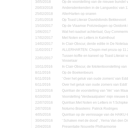
3/05/2018
Op de voorstelling van de nieuwe bundel
20/03/2018
Andersdenkenden in de Languedoc van 1
25/02/2018
AllerHarten op snaren
21/01/2018
Op Toast Literair Davidsfonds Bekkevoort
15/10/2017
Op de Vlaamse Poëziedagen op Ooidonk 8
1/06/2017
Wat het raadsel achterlaat, Guy Commer
17/02/2017
Met Noten en Letters in Kalmthout
14/02/2017
In Clair-Obscur, derde editie in De Notela
11/02/2017
ALLERHARTEN: Chopin met proza op 11.
Tussen koffie en kaneel op Toast Literair 
22/01/2017
Vosselaar
10/11/2016
In Clair-Obscur, de fototentoonstelling va
8/11/2016
Op de Boekenbeurs
6/11/2016
' Over het geluk van oude zomers' van Ed
6/11/2016
Over het geluk van oude zomers van Eddt
13/10/2016
Quirilian de voorstelling van 'Vel ' van Ma
6/10/2016
Voorstelling 'Verdwaalpalen' mijn nieuwe 
22/07/2016
Quirilian:Met Noten en Letters in 't Schip
2/07/2016
Noturno Brasileiro: Patrick Rodriges
4/05/2016
Quirilian op de vernissage van de HAIKU-t
30/04/2016
' Schaken met de dood' , Yerna Van den D
2/04/2016
Presentatie Nouvelle Philharmonie