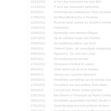
18/10/2011
In het Liber Amicorum van Kari Bert.
14/10/2011
Ti amo aan meerpalen geklonken.
6/10/2011
Dichterlijk met suikerbonen: Pazzi di parol
17/09/2011
Dichtkunstfestival.Eu in Permeke
11/09/2011
Rond de kiosk: poëzie en muziek in het kle
10/09/2011
Fort(n)acht
20/08/2011
Nestorprijs voor Herman Elegast
10/07/2011
Op de Literaire cruise van Flandria
25/06/2011
De inwijkeling wijkt in, per boot.
2/06/2011
Omtrent Dylan, zijn zeventigste verjaardag
30/05/2011
Figurant in ' De veer van Cesar'
8/05/2011
De inwijkeling bij het veer.
17/04/2011
Onceupon a festival te Laarne
9/04/2011
22ste Nacht van de boze dichters
5/04/2011
Viering van Lucienne Stassaert.
20/03/2011
Feestelijke aanstelling van de nieuwe Do
17/03/2011
De poëtica van een politica, Nelly Maes
5/03/2011
Concert voor Artsen zonder grenzen
23/02/2011
Bert Bevers in Vhoorspel op Radio Centra
28/01/2011
Nachtelijke gesprekken met Bart Stouten o
27/01/2011
Gedichtendag met Acht Achtbare Dichters
23/01/2011
Toast literair, een Tussen koffie en kanee