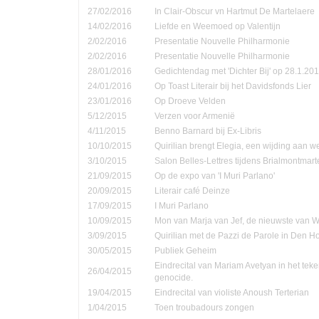
27/02/2016
In Clair-Obscur vn Hartmut De Martelaere
14/02/2016
Liefde en Weemoed op Valentijn
2/02/2016
Presentatie Nouvelle Philharmonie
2/02/2016
Presentatie Nouvelle Philharmonie
28/01/2016
Gedichtendag met 'Dichter Bij' op 28.1.201
24/01/2016
Op Toast Literair bij het Davidsfonds Lier
23/01/2016
Op Droeve Velden
5/12/2015
Verzen voor Armenië
4/11/2015
Benno Barnard bij Ex-Libris
10/10/2015
Quirilian brengt Elegia, een wijding aan
3/10/2015
Salon Belles-Lettres tijdens Brialmontmar
21/09/2015
Op de expo van 'I Muri Parlano'
20/09/2015
Literair café Deinze
17/09/2015
I Muri Parlano
10/09/2015
Mon van Marja van Jef, de nieuwste van W
3/09/2015
Quirilian met de Pazzi de Parole in Den 
30/05/2015
Publiek Geheim
Eindrecital van Mariam Avetyan in het te
26/04/2015
genocide.
19/04/2015
Eindrecital van violiste Anoush Terterian
1/04/2015
Toen troubadours zongen