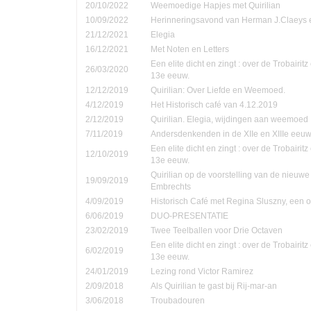
20/10/2022
Weemoedige Hapjes met Quirilian
10/09/2022
Herinneringsavond van Herman J.Claeys 
21/12/2021
Elegia
16/12/2021
Met Noten en Letters
Een elite dicht en zingt : over de Trobairi
26/03/2020
13e eeuw.
12/12/2019
Quirilian: Over Liefde en Weemoed.
4/12/2019
Het Historisch café van 4.12.2019
2/12/2019
Quirilian. Elegia, wijdingen aan weemoed
7/11/2019
Andersdenkenden in de XIIe en XIIIe eeu
Een elite dicht en zingt : over de Trobairi
12/10/2019
13e eeuw.
Quirilian op de voorstelling van de nieuw
19/09/2019
Embrechts
4/09/2019
Historisch Café met Regina Sluszny, een
6/06/2019
DUO-PRESENTATIE
23/02/2019
Twee Teelballen voor Drie Octaven
Een elite dicht en zingt : over de Trobairi
6/02/2019
13e eeuw.
24/01/2019
Lezing rond Victor Ramirez
2/09/2018
Als Quirilian te gast bij Rij-mar-an
3/06/2018
Troubadouren