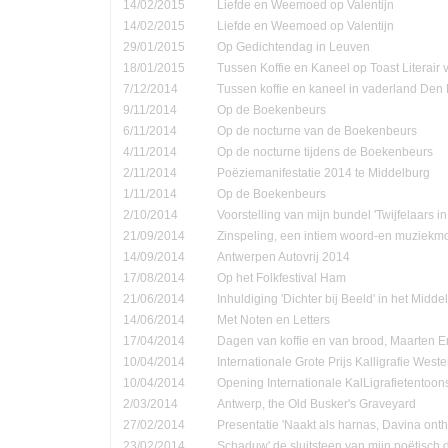
14/02/2015
Liefde en Weemoed op Valentijn
14/02/2015
Liefde en Weemoed op Valentijn
29/01/2015
Op Gedichtendag in Leuven
18/01/2015
Tussen Koffie en Kaneel op Toast Literair
7/12/2014
Tussen koffie en kaneel in vaderland Den
9/11/2014
Op de Boekenbeurs
6/11/2014
Op de nocturne van de Boekenbeurs
4/11/2014
Op de nocturne tijdens de Boekenbeurs
2/11/2014
Poëziemanifestatie 2014 te Middelburg
1/11/2014
Op de Boekenbeurs
2/10/2014
Voorstelling van mijn bundel 'Twijfelaars in
21/09/2014
Zinspeling, een intiem woord-en muziekmo
14/09/2014
Antwerpen Autovrij 2014
17/08/2014
Op het Folkfestival Ham
21/06/2014
Inhuldiging 'Dichter bij Beeld' in het Midd
14/06/2014
Met Noten en Letters
17/04/2014
Dagen van koffie en van brood, Maarten 
10/04/2014
Internationale Grote Prijs Kalligrafie Weste
10/04/2014
Opening Internationale KalLigrafietentoon
2/03/2014
Antwerp, the Old Busker's Graveyard
27/02/2014
Presentatie 'Naakt als harnas, Davina onth
23/02/2014
Schaduw' de sluitsteen van mijn poëtisch d