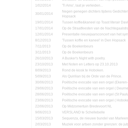
1/02/2014
'Ti Amo', laat je verleiden...
Negen genegen dichters tijdens Gedichte
30/01/2014
Hopsack
19/01/2014
Tussen koffie&kaneel op Toast literair Dav
17/01/2014
Op de Straatfeesten van de Nachtegaalstr
12/01/2014
Presentatie nieuwjaarsconcert van het sym
8/12/2013
'Tussen koffie en kaneel' in Den Hopsack
7/11/2013
Op de Boekenbeurs
3/11/2013
Op de Boekenbeurs
26/10/2013
A Busker's Night with poetry.
23/10/2013
Met Noten en Letters op 23.10.2013
8/09/2013
Rond de kiosk te Hoboken.
5/09/2013
Als Quirilian bij de Orde van de Prince.
30/06/2013
Poëtische evocatie van een orgel (Ekere
29/06/2013
Poëtische evocatie van een orgel ( Deurne
28/06/2013
Poëtische evocatie van een orgel (St Pau
23/06/2013
Poëtische evocatie van een orgel ( Hobok
22/06/2013
Op Midzomertuin Bredevoort NL
9/06/2013
VERSLAND te Schellebelle
15/03/2013
Sequenza, de nieuwe bundel van Marleen
2/03/2013
Muziek voor artsen zonder grenzen: de jub