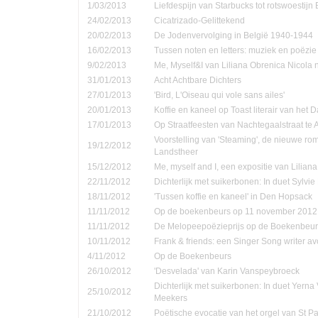
1/03/2013
Liefdespijn van Starbucks tot rotswoestijn 
24/02/2013
Cicatrizado-Gelittekend
20/02/2013
De Jodenvervolging in België 1940-1944
16/02/2013
Tussen noten en letters: muziek en poëzie
9/02/2013
Me, Myself&I van Liliana Obrenica Nicola 
31/01/2013
Acht Achtbare Dichters
27/01/2013
'Bird, L'Oiseau qui vole sans ailes'
20/01/2013
Koffie en kaneel op Toast literair van het 
17/01/2013
Op Straatfeesten van Nachtegaalstraat te
Voorstelling van 'Steaming', de nieuwe ro
19/12/2012
Landstheer
15/12/2012
Me, myself and I, een expositie van Lilian
22/11/2012
Dichterlijk met suikerbonen: In duet Sylvi
18/11/2012
'Tussen koffie en kaneel' in Den Hopsack
11/11/2012
Op de boekenbeurs op 11 november 2012
11/11/2012
De Melopeepoëzieprijs op de Boekenbeur
10/11/2012
Frank & friends: een Singer Song writer a
4/11/2012
Op de Boekenbeurs
26/10/2012
'Desvelada' van Karin Vanspeybroeck
Dichterlijk met suikerbonen: In duet Yern
25/10/2012
Meekers
21/10/2012
Poëtische evocatie van het orgel van St P