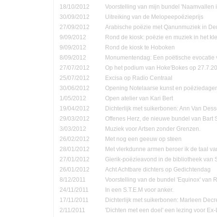
18/10/2012
Voorstelling van mijn bundel 'Naamvallen 
30/09/2012
Uitreiking van de Melopeepoëzieprijs
27/09/2012
Arabische poëzie met Qanunmuziek in D
9/09/2012
Rond de kiosk: poëzie en muziek in het kle
9/09/2012
Rond de kiosk te Hoboken
8/09/2012
Monumentendag: Een poëtische evocatie v
27/07/2012
Op het podium van Hoke'Bokes op 27.7.2
25/07/2012
Excisa op Radio Centraal
30/06/2012
Opening Notelaarse kunst en poëziedage
1/05/2012
Open atelier van Kari Bert
19/04/2012
Dichterlijk met suikerbonen: Ann Van Dess
29/03/2012
Offenes Herz, de nieuwe bundel van Bart 
3/03/2012
Muziek voor Artsen zonder Grenzen.
26/02/2012
Met nog een geeuw op steen
28/01/2012
Met vlerkdunne armen beroer ik de taal va
27/01/2012
Gierik-poëzieavond in de bibliotheek van
26/01/2012
Acht Achtbare dichters op Gedichtendag
8/12/2011
Voorstelling van de bundel 'Equinox' van 
24/11/2011
In een S.T.E.M voor anker.
17/11/2011
Dichterlijk met suikerbonen: Marleen Decr
2/11/2011
'Dichten met een doel' een lezing voor Ex-