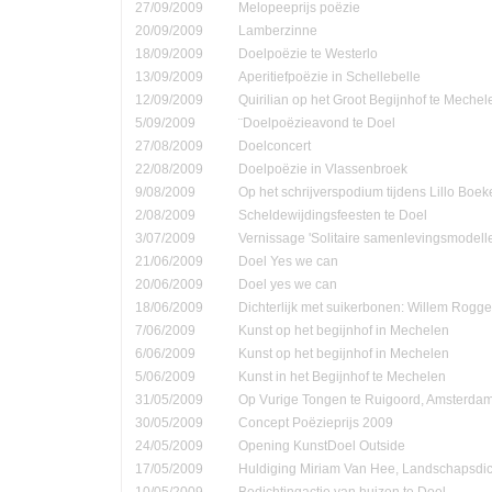
27/09/2009
Melopeeprijs poëzie
20/09/2009
Lamberzinne
18/09/2009
Doelpoëzie te Westerlo
13/09/2009
Aperitiefpoëzie in Schellebelle
12/09/2009
Quirilian op het Groot Begijnhof te Mechel
5/09/2009
¨Doelpoëzieavond te Doel
27/08/2009
Doelconcert
22/08/2009
Doelpoëzie in Vlassenbroek
9/08/2009
Op het schrijverspodium tijdens Lillo Boe
2/08/2009
Scheldewijdingsfeesten te Doel
3/07/2009
Vernissage 'Solitaire samenlevingsmodell
21/06/2009
Doel Yes we can
20/06/2009
Doel yes we can
18/06/2009
Dichterlijk met suikerbonen: Willem Rog
7/06/2009
Kunst op het begijnhof in Mechelen
6/06/2009
Kunst op het begijnhof in Mechelen
5/06/2009
Kunst in het Begijnhof te Mechelen
31/05/2009
Op Vurige Tongen te Ruigoord, Amsterda
30/05/2009
Concept Poëzieprijs 2009
24/05/2009
Opening KunstDoel Outside
17/05/2009
Huldiging Miriam Van Hee, Landschapsdic
10/05/2009
Bedichtingactie van huizen te Doel