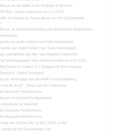
Obscur, derde editie in De Notelaar te Bornem
RTEN: Chopin met proza op 11.2.2017
offie en kaneel op Toast Literair van het Davidsfonds
r
-Obscur, de fototentoonstelling van Hartmut De Maertelaere
oekenbeurs
 geluk van oude zomers van Eddt Vaernewijck
et geluk van oude zomers' van Eddy Vaernewijck
 de voorstelling van 'Vel ' van Maarten Embrechts
ling 'Verdwaalpalen' mijn nieuwe bundel op 6.10.2016
:Met Noten en Letters in 't Schipken te Sint-Amands
rasileiro: Patrick Rodriges
n op de vernissage van de HAIKU-tentoonstelling
n met de dood' , Yerna Van den Driessche
tie Nouvelle Philharmonie
-Obscur vn Hartmut De Martelaere
n Weemoed op Valentijn
tie Nouvelle Philharmonie
tie Nouvelle Philharmonie
ndag met 'Dichter Bij' op 28.1.2016 in AMI
Literair bij het Davidsfonds Lier