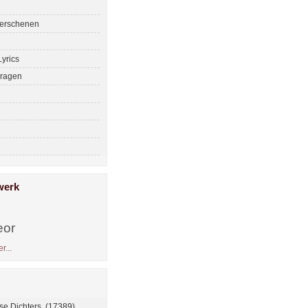
erschenen
yrics
ragen
werk
eor
r...
se Dichters (17389)