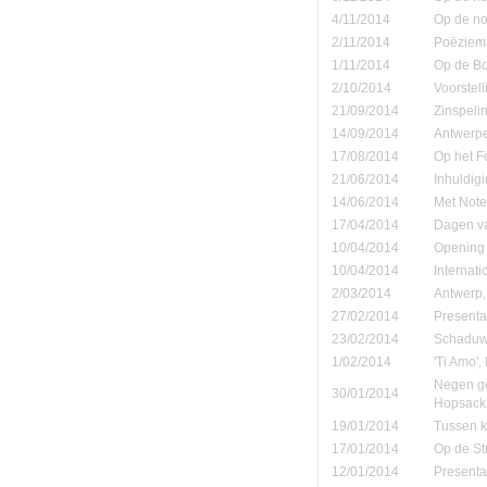
4/11/2014
Op de no
2/11/2014
Poëziema
1/11/2014
Op de B
2/10/2014
Voorstell
21/09/2014
Zinspeli
14/09/2014
Antwerpe
17/08/2014
Op het F
21/06/2014
Inhuldigi
14/06/2014
Met Note
17/04/2014
Dagen va
10/04/2014
Opening 
10/04/2014
Internati
2/03/2014
Antwerp,
27/02/2014
Presenta
23/02/2014
Schaduw' 
1/02/2014
'Ti Amo', 
Negen ge
30/01/2014
Hopsack
19/01/2014
Tussen ko
17/01/2014
Op de St
12/01/2014
Presenta