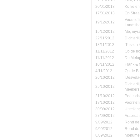
20/01/2013
Koffie en
17/01/2013
Op Straa
Voorstel
19/12/2012
Landsth
15/12/2012
Me, mysel
22/11/2012
Dichterli
18/11/2012
'Tussen 
11/11/2012
Op de b
11/11/2012
De Melop
10/11/2012
Frank & 
4/11/2012
Op de B
26/10/2012
'Desvela
Dichterl
25/10/2012
Meekers
21/10/2012
Poëtisch
18/10/2012
Voorstel
30/09/2012
Uitreiki
27/09/2012
Arabisch
9/09/2012
Rond de 
9/09/2012
Rond de 
8/09/2012
Monument