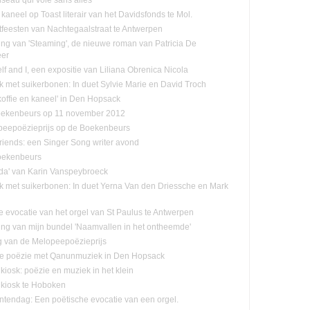
 kaneel op Toast literair van het Davidsfonds te Mol.
tfeesten van Nachtegaalstraat te Antwerpen
ling van 'Steaming', de nieuwe roman van Patricia De
eer
f and I, een expositie van Liliana Obrenica Nicola
jk met suikerbonen: In duet Sylvie Marie en David Troch
koffie en kaneel' in Den Hopsack
oekenbeurs op 11 november 2012
eepoëzieprijs op de Boekenbeurs
friends: een Singer Song writer avond
oekenbeurs
da' van Karin Vanspeybroeck
ijk met suikerbonen: In duet Yerna Van den Driessche en Mark
e evocatie van het orgel van St Paulus te Antwerpen
ling van mijn bundel 'Naamvallen in het ontheemde'
ng van de Melopeepoëzieprijs
e poëzie met Qanunmuziek in Den Hopsack
kiosk: poëzie en muziek in het klein
kiosk te Hoboken
endag: Een poëtische evocatie van een orgel.