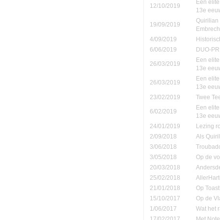
Een elite
12/10/2019
13e eeu
Quirilia
19/09/2019
Embrech
4/09/2019
Historis
6/06/2019
DUO-PR
Een elite
26/03/2019
13e eeu
Een elite
26/03/2019
13e eeu
23/02/2019
Twee Tee
Een elite
6/02/2019
13e eeu
24/01/2019
Lezing r
2/09/2018
Als Quiri
3/06/2018
Troubad
3/05/2018
Op de vo
20/03/2018
Andersd
25/02/2018
AllerHar
21/01/2018
Op Toast
15/10/2017
Op de Vl
1/06/2017
Wat het 
17/02/2017
Met Note