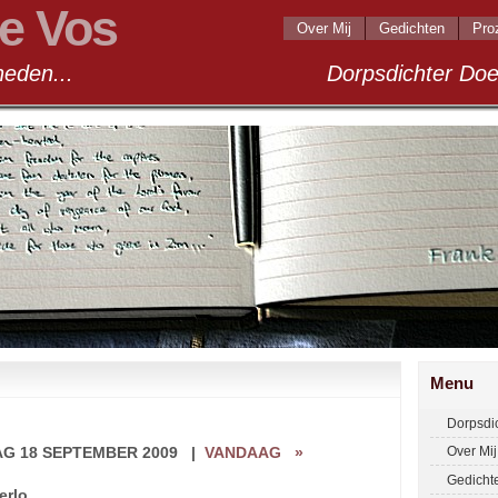
e Vos
Over Mij
Gedichten
Pro
andigheden... Dorpsdichter Doel 2
Menu
Dorpsdi
AG 18 SEPTEMBER 2009
|
VANDAAG
»
Over Mij
Gedicht
erlo