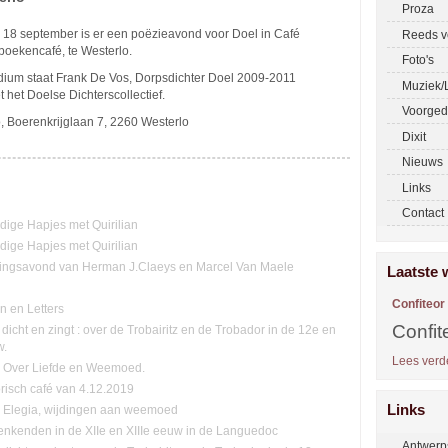
Proza
g 18 september is er een poëzieavond voor Doel in Café
Reeds v
 boekencafé, te Westerlo.
Foto's
dium staat Frank De Vos, Dorpsdichter Doel 2009-2011
Muziek/L
het Doelse Dichterscollectief.
Voorged
, Boerenkrijglaan 7, 2260 Westerlo
Dixit
Nieuws
Links
Contact
ge Hapjes met Quirilian
ge Hapjes met Quirilian
ingsavond van Herman J.Claeys en Marcel Van Maele
Laatste 
Confiteor
n en Letters
Confit
 dicht en zingt : over de Trobairitz en de Trobador in de 12e en
w.
Lees verde
n: Over Liefde en Weemoed.
orisch café van 4.12.2019
Links
n. Elegia, wijdingen aan weemoed
nkenden in de XIIe en XIIIe eeuw in de Languedoc
Antwerp