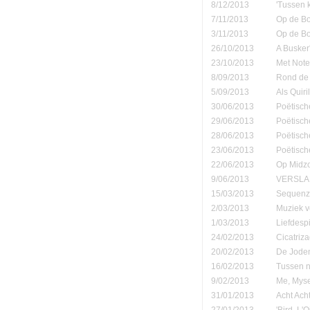
8/12/2013
'Tussen 
7/11/2013
Op de B
3/11/2013
Op de B
26/10/2013
A Busker'
23/10/2013
Met Note
8/09/2013
Rond de 
5/09/2013
Als Quiri
30/06/2013
Poëtisch
29/06/2013
Poëtisch
28/06/2013
Poëtisch
23/06/2013
Poëtisch
22/06/2013
Op Midzo
9/06/2013
VERSLAN
15/03/2013
Sequenza
2/03/2013
Muziek v
1/03/2013
Liefdespi
24/02/2013
Cicatriz
20/02/2013
De Joden
16/02/2013
Tussen n
9/02/2013
Me, Myse
31/01/2013
Acht Ach
27/01/2013
'Bird, L'