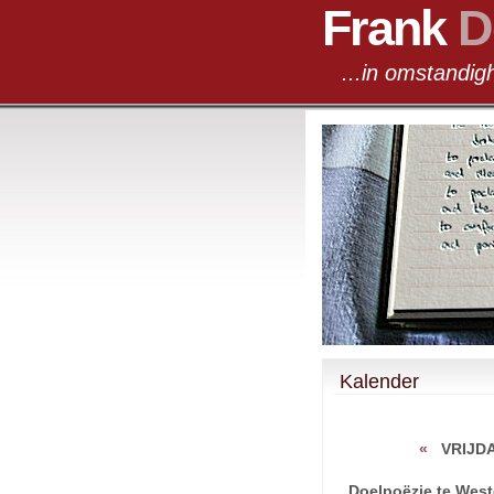
Frank
D
...in omst
Kalender
«
VRIJD
Doelpoëzie te West