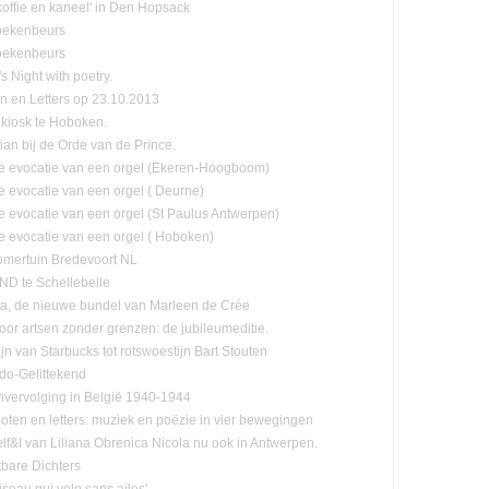
koffie en kaneel' in Den Hopsack
oekenbeurs
oekenbeurs
s Night with poetry.
n en Letters op 23.10.2013
kiosk te Hoboken.
lian bij de Orde van de Prince.
e evocatie van een orgel (Ekeren-Hoogboom)
e evocatie van een orgel ( Deurne)
e evocatie van een orgel (St Paulus Antwerpen)
e evocatie van een orgel ( Hoboken)
mertuin Bredevoort NL
D te Schellebelle
, de nieuwe bundel van Marleen de Crée
oor artsen zonder grenzen: de jubileumeditie.
jn van Starbucks tot rotswoestijn Bart Stouten
ado-Gelittekend
vervolging in België 1940-1944
oten en letters: muziek en poëzie in vier bewegingen
lf&I van Liliana Obrenica Nicola nu ook in Antwerpen.
tbare Dichters
Oiseau qui vole sans ailes'