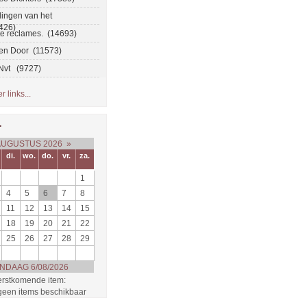
ingen van het
426)
te reclames. (14693)
en Door (11573)
 Nvt (9727)
 links...
r
AUGUSTUS 2026
»
di.
wo.
do.
vr.
za.
1
4
5
6
7
8
11
12
13
14
15
18
19
20
21
22
25
26
27
28
29
NDAAG 6/08/2026
rstkomende item:
 geen items beschikbaar