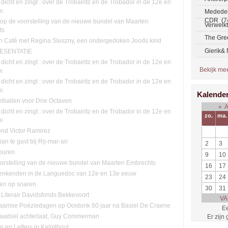
 dicht en zingt : over de Trobairitz en de Trobador in de 12e en
w.
Mededel
CDR (7
n op de voorstelling van de nieuwe bundel van Maarten
Verwelk
ts
The Gre
ch Café met Regina Sluszny, een ondergedoken Joods kind
Gierik&
ESENTATIE
 dicht en zingt : over de Trobairitz en de Trobador in de 12e en
Bekijk meer
w.
 dicht en zingt : over de Trobairitz en de Trobador in de 12e en
w.
Kalende
lballen voor Drie Octaven
«
 dicht en zingt : over de Trobairitz en de Trobador in de 12e en
zo.
ma.
w.
ond Victor Ramirez
lian te gast bij Rij-mar-an
2
3
ouren
9
10
orstelling van de nieuwe bundel van Maarten Embrechts
16
17
enkenden in de Languedoc van 12e en 13e eeuw
23
24
ten op snaren
30
31
 Literair Davidsfonds Bekkevoort
VA
aamse Poëziedagen op Ooidonk 80 jaar na Basiel De Craene
Ee
raadsel achterlaat, Guy Commerman
Er zijn
n en Letters in Kalmthout