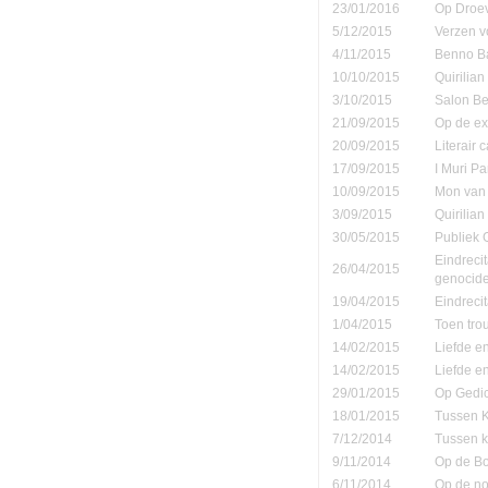
23/01/2016
Op Droe
5/12/2015
Verzen v
4/11/2015
Benno Ba
10/10/2015
Quirilia
3/10/2015
Salon Be
21/09/2015
Op de ex
20/09/2015
Literair 
17/09/2015
I Muri Pa
10/09/2015
Mon van 
3/09/2015
Quirilia
30/05/2015
Publiek
Eindreci
26/04/2015
genocide
19/04/2015
Eindrecit
1/04/2015
Toen tro
14/02/2015
Liefde e
14/02/2015
Liefde e
29/01/2015
Op Gedic
18/01/2015
Tussen K
7/12/2014
Tussen k
9/11/2014
Op de B
6/11/2014
Op de no