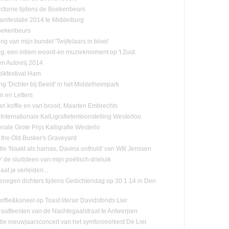
cturne tijdens de Boekenbeurs
nifestatie 2014 te Middelburg
oekenbeurs
ing van mijn bundel 'Twijfelaars in bloei'
ng, een intiem woord-en muziekmoment op 't Zuid.
n Autovrij 2014
olkfestival Ham
ng 'Dichter bij Beeld' in het Middelheimpark
n en Letters
n koffie en van brood, Maarten Embrechts
Internationale KalLigrafietentoonstelling Westerloo
onale Grote Prijs Kalligrafie Westerlo
 the Old Busker's Graveyard
tie 'Naakt als harnas, Davina onthuld' van WIll Jenssen
de sluitsteen van mijn poëtisch drieluik
laat je verleiden...
negen dichters tijdens Gedichtendag op 30.1.14 in Den
ffie&kaneel op Toast literair Davidsfonds Lier
raatfeesten van de Nachtegaalstraat te Antwerpen
tie nieuwjaarsconcert van het symfonieorkest De Lier