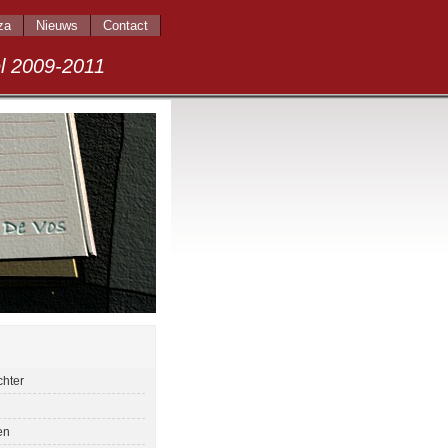
za
Nieuws
Contact
009-2011
chter
en