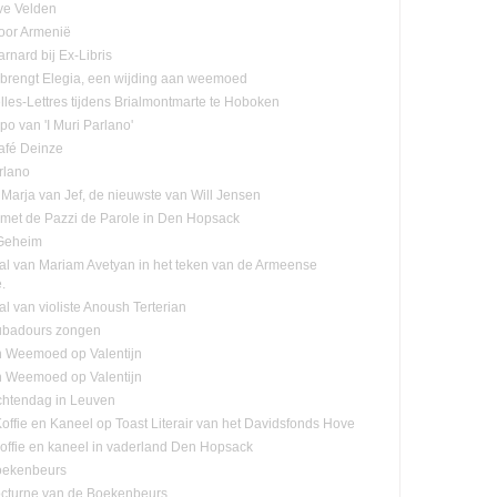
ve Velden
oor Armenië
rnard bij Ex-Libris
n brengt Elegia, een wijding aan weemoed
lles-Lettres tijdens Brialmontmarte te Hoboken
po van 'I Muri Parlano'
café Deinze
rlano
Marja van Jef, de nieuwste van Will Jensen
n met de Pazzi de Parole in Den Hopsack
 Geheim
tal van Mariam Avetyan in het teken van de Armeense
.
al van violiste Anoush Terterian
ubadours zongen
n Weemoed op Valentijn
n Weemoed op Valentijn
htendag in Leuven
offie en Kaneel op Toast Literair van het Davidsfonds Hove
offie en kaneel in vaderland Den Hopsack
oekenbeurs
cturne van de Boekenbeurs