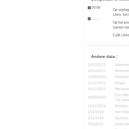
20:00
Op vrijda
Libro, het
.........
Op het po
samen met 
Café Libro
Andere data :
14/12/2022
Weemoedi
20/10/2022
Weemoedi
10/09/2022
Herinner
21/12/2021
Elegia
16/12/2021
Met Note
Een elite
26/03/2020
13e eeu
12/12/2019
Quirilia
4/12/2019
Het Hist
2/12/2019
Quirilia
7/11/2019
Andersde