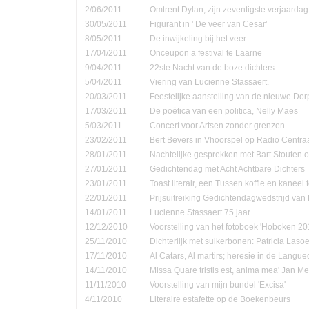
2/06/2011
Omtrent Dylan, zijn zeventigste verjaardag
30/05/2011
Figurant in ' De veer van Cesar'
8/05/2011
De inwijkeling bij het veer.
17/04/2011
Onceupon a festival te Laarne
9/04/2011
22ste Nacht van de boze dichters
5/04/2011
Viering van Lucienne Stassaert.
20/03/2011
Feestelijke aanstelling van de nieuwe Do
17/03/2011
De poëtica van een politica, Nelly Maes
5/03/2011
Concert voor Artsen zonder grenzen
23/02/2011
Bert Bevers in Vhoorspel op Radio Centra
28/01/2011
Nachtelijke gesprekken met Bart Stouten o
27/01/2011
Gedichtendag met Acht Achtbare Dichters
23/01/2011
Toast literair, een Tussen koffie en kanee
22/01/2011
Prijsuitreiking Gedichtendagwedstrijd v
14/01/2011
Lucienne Stassaert 75 jaar.
12/12/2010
Voorstelling van het fotoboek 'Hoboken 20
25/11/2010
Dichterlijk met suikerbonen: Patricia Las
17/11/2010
Al Catars, Al martirs; heresie in de Langu
14/11/2010
Missa Quare tristis est, anima mea' Jan Me
11/11/2010
Voorstelling van mijn bundel 'Excisa'
4/11/2010
Literaire estafette op de Boekenbeurs