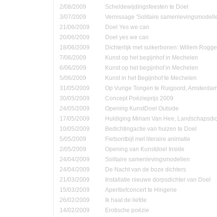
2/08/2009
Scheldewijdingsfeesten te Doel
3/07/2009
Vernissage 'Solitaire samenlevingsmodell
21/06/2009
Doel Yes we can
20/06/2009
Doel yes we can
18/06/2009
Dichterlijk met suikerbonen: Willem Rog
7/06/2009
Kunst op het begijnhof in Mechelen
6/06/2009
Kunst op het begijnhof in Mechelen
5/06/2009
Kunst in het Begijnhof te Mechelen
31/05/2009
Op Vurige Tongen te Ruigoord, Amsterda
30/05/2009
Concept Poëzieprijs 2009
24/05/2009
Opening KunstDoel Outside
17/05/2009
Huldiging Miriam Van Hee, Landschapsdic
10/05/2009
Bedichtingactie van huizen te Doel
5/05/2009
Fietsontbijt met literaire animatie
2/05/2009
Opening van Kunstdoel Inside
24/04/2009
Solitaire samenlevingsmodellen
24/04/2009
De Nacht van de boze dichters
21/03/2009
Installatie nieuwe dorpsdichter van Doel
15/03/2009
Aperitiefconcert te Hingene
26/02/2009
Ik haat de liefde
14/02/2009
Erotische poëzie