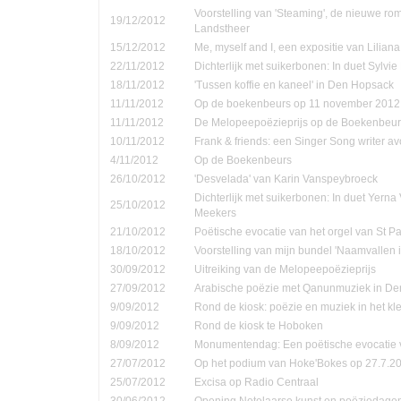
Voorstelling van 'Steaming', de nieuwe ro
19/12/2012
Landstheer
15/12/2012
Me, myself and I, een expositie van Lilian
22/11/2012
Dichterlijk met suikerbonen: In duet Sylvi
18/11/2012
'Tussen koffie en kaneel' in Den Hopsack
11/11/2012
Op de boekenbeurs op 11 november 2012
11/11/2012
De Melopeepoëzieprijs op de Boekenbeur
10/11/2012
Frank & friends: een Singer Song writer a
4/11/2012
Op de Boekenbeurs
26/10/2012
'Desvelada' van Karin Vanspeybroeck
Dichterlijk met suikerbonen: In duet Yern
25/10/2012
Meekers
21/10/2012
Poëtische evocatie van het orgel van St P
18/10/2012
Voorstelling van mijn bundel 'Naamvallen 
30/09/2012
Uitreiking van de Melopeepoëzieprijs
27/09/2012
Arabische poëzie met Qanunmuziek in D
9/09/2012
Rond de kiosk: poëzie en muziek in het kle
9/09/2012
Rond de kiosk te Hoboken
8/09/2012
Monumentendag: Een poëtische evocatie v
27/07/2012
Op het podium van Hoke'Bokes op 27.7.2
25/07/2012
Excisa op Radio Centraal
30/06/2012
Opening Notelaarse kunst en poëziedage