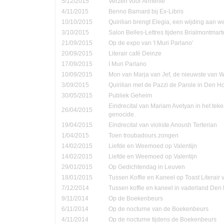
5/12/2015
Verzen voor Armenië
4/11/2015
Benno Barnard bij Ex-Libris
10/10/2015
Quirilian brengt Elegia, een wijding aan
3/10/2015
Salon Belles-Lettres tijdens Brialmontmar
21/09/2015
Op de expo van 'I Muri Parlano'
20/09/2015
Literair café Deinze
17/09/2015
I Muri Parlano
10/09/2015
Mon van Marja van Jef, de nieuwste van W
3/09/2015
Quirilian met de Pazzi de Parole in Den 
30/05/2015
Publiek Geheim
Eindrecital van Mariam Avetyan in het te
26/04/2015
genocide.
19/04/2015
Eindrecital van violiste Anoush Terterian
1/04/2015
Toen troubadours zongen
14/02/2015
Liefde en Weemoed op Valentijn
14/02/2015
Liefde en Weemoed op Valentijn
29/01/2015
Op Gedichtendag in Leuven
18/01/2015
Tussen Koffie en Kaneel op Toast Literair
7/12/2014
Tussen koffie en kaneel in vaderland Den
9/11/2014
Op de Boekenbeurs
6/11/2014
Op de nocturne van de Boekenbeurs
4/11/2014
Op de nocturne tijdens de Boekenbeurs