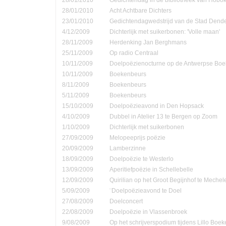
28/01/2010
Acht Achtbare Dichters
23/01/2010
Gedichtendagwedstrijd van de Stad Den
4/12/2009
Dichterlijk met suikerbonen: 'Volle maan'
28/11/2009
Herdenking Jan Berghmans
25/11/2009
Op radio Centraal
10/11/2009
Doelpoëzienocturne op de Antwerpse Bo
10/11/2009
Boekenbeurs
8/11/2009
Boekenbeurs
5/11/2009
Boekenbeurs
15/10/2009
Doelpoëzieavond in Den Hopsack
4/10/2009
Dubbel in Atelier 13 te Bergen op Zoom
1/10/2009
Dichterlijk met suikerbonen
27/09/2009
Melopeeprijs poëzie
20/09/2009
Lamberzinne
18/09/2009
Doelpoëzie te Westerlo
13/09/2009
Aperitiefpoëzie in Schellebelle
12/09/2009
Quirilian op het Groot Begijnhof te Mechel
5/09/2009
¨Doelpoëzieavond te Doel
27/08/2009
Doelconcert
22/08/2009
Doelpoëzie in Vlassenbroek
9/08/2009
Op het schrijverspodium tijdens Lillo Boe