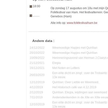
18:00
Op zondag 17 augustus om 18u met mijn Quir
Folkfestival van Ham. Het festivalterrein: G
.........
Genebos (Ham)
Alle info op:
www.folkfestivalham.be
Andere data :
14/12/2022
Weemoedige Hapjes met Quirilian
20/10/2022
Weemoedige Hapjes met Quirilian
10/09/2022
Herinneringsavond van Herman J.Claeys 
21/12/2021
Elegia
16/12/2021
Met Noten en Letters
Een elite dicht en zingt : over de Trobairi
26/03/2020
13e eeuw.
12/12/2019
Quirilian: Over Liefde en Weemoed.
4/12/2019
Het Historisch café van 4.12.2019
2/12/2019
Quirilian. Elegia, wijdingen aan weemoed
7/11/2019
Andersdenkenden in de XIIe en XIIIe eeu
Een elite dicht en zingt : over de Trobairi
12/10/2019
13e eeuw.