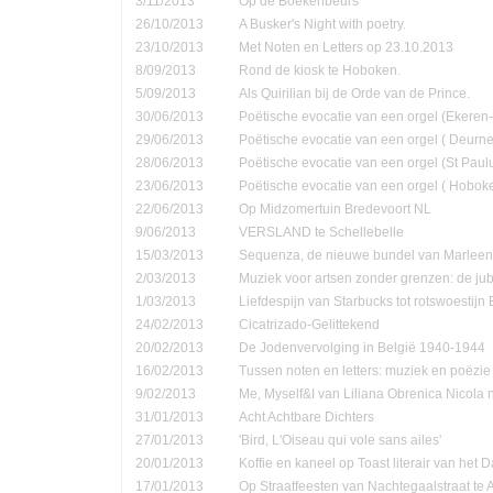
3/11/2013
Op de Boekenbeurs
26/10/2013
A Busker's Night with poetry.
23/10/2013
Met Noten en Letters op 23.10.2013
8/09/2013
Rond de kiosk te Hoboken.
5/09/2013
Als Quirilian bij de Orde van de Prince.
30/06/2013
Poëtische evocatie van een orgel (Ekere
29/06/2013
Poëtische evocatie van een orgel ( Deurne
28/06/2013
Poëtische evocatie van een orgel (St Pau
23/06/2013
Poëtische evocatie van een orgel ( Hobok
22/06/2013
Op Midzomertuin Bredevoort NL
9/06/2013
VERSLAND te Schellebelle
15/03/2013
Sequenza, de nieuwe bundel van Marleen
2/03/2013
Muziek voor artsen zonder grenzen: de jub
1/03/2013
Liefdespijn van Starbucks tot rotswoestijn 
24/02/2013
Cicatrizado-Gelittekend
20/02/2013
De Jodenvervolging in België 1940-1944
16/02/2013
Tussen noten en letters: muziek en poëzie
9/02/2013
Me, Myself&I van Liliana Obrenica Nicola 
31/01/2013
Acht Achtbare Dichters
27/01/2013
'Bird, L'Oiseau qui vole sans ailes'
20/01/2013
Koffie en kaneel op Toast literair van het 
17/01/2013
Op Straatfeesten van Nachtegaalstraat te