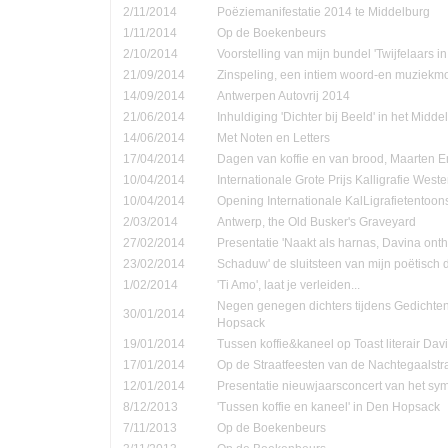
2/11/2014
Poëziemanifestatie 2014 te Middelburg
1/11/2014
Op de Boekenbeurs
2/10/2014
Voorstelling van mijn bundel 'Twijfelaars in
21/09/2014
Zinspeling, een intiem woord-en muziekmo
14/09/2014
Antwerpen Autovrij 2014
21/06/2014
Inhuldiging 'Dichter bij Beeld' in het Midd
14/06/2014
Met Noten en Letters
17/04/2014
Dagen van koffie en van brood, Maarten 
10/04/2014
Internationale Grote Prijs Kalligrafie Weste
10/04/2014
Opening Internationale KalLigrafietentoon
2/03/2014
Antwerp, the Old Busker's Graveyard
27/02/2014
Presentatie 'Naakt als harnas, Davina onth
23/02/2014
Schaduw' de sluitsteen van mijn poëtisch d
1/02/2014
'Ti Amo', laat je verleiden...
Negen genegen dichters tijdens Gedichte
30/01/2014
Hopsack
19/01/2014
Tussen koffie&kaneel op Toast literair Dav
17/01/2014
Op de Straatfeesten van de Nachtegaalstr
12/01/2014
Presentatie nieuwjaarsconcert van het sym
8/12/2013
'Tussen koffie en kaneel' in Den Hopsack
7/11/2013
Op de Boekenbeurs