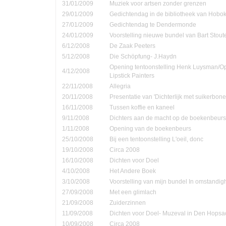
31/01/2009
Muziek voor artsen zonder grenzen
29/01/2009
Gedichtendag in de bibliotheek van Hobo
27/01/2009
Gedichtendag te Dendermonde
24/01/2009
Voorstelling nieuwe bundel van Bart Stout
6/12/2008
De Zaak Peeters
5/12/2008
Die Schöpfung- J.Haydn
Opening tentoonstelling Henk Luysman/O
4/12/2008
Lipstick Painters
22/11/2008
Allegria
20/11/2008
Presentatie van 'Dichterlijk met suikerbone
16/11/2008
Tussen koffie en kaneel
9/11/2008
Dichters aan de macht op de boekenbeurs
1/11/2008
Opening van de boekenbeurs
25/10/2008
Bij een tentoonstelling L'oeil, donc
19/10/2008
Circa 2008
16/10/2008
Dichten voor Doel
4/10/2008
Het Andere Boek
3/10/2008
Voorstelling van mijn bundel In omstandi
27/09/2008
Met een glimlach
21/09/2008
Zuiderzinnen
11/09/2008
Dichten voor Doel- Muzeval in Den Hopsa
10/09/2008
Circa 2008