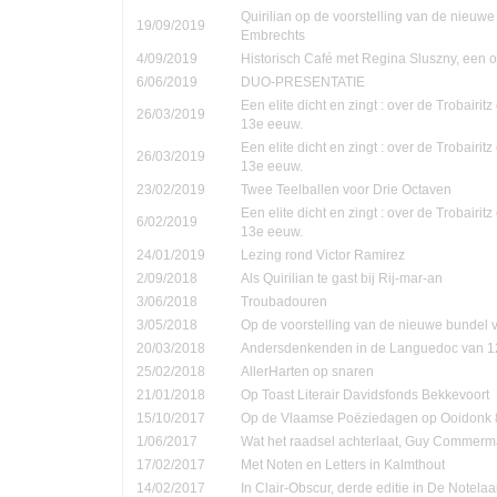
Quirilian op de voorstelling van de nieuw
19/09/2019
Embrechts
4/09/2019
Historisch Café met Regina Sluszny, een
6/06/2019
DUO-PRESENTATIE
Een elite dicht en zingt : over de Trobairi
26/03/2019
13e eeuw.
Een elite dicht en zingt : over de Trobairi
26/03/2019
13e eeuw.
23/02/2019
Twee Teelballen voor Drie Octaven
Een elite dicht en zingt : over de Trobairi
6/02/2019
13e eeuw.
24/01/2019
Lezing rond Victor Ramirez
2/09/2018
Als Quirilian te gast bij Rij-mar-an
3/06/2018
Troubadouren
3/05/2018
Op de voorstelling van de nieuwe bundel
20/03/2018
Andersdenkenden in de Languedoc van 1
25/02/2018
AllerHarten op snaren
21/01/2018
Op Toast Literair Davidsfonds Bekkevoort
15/10/2017
Op de Vlaamse Poëziedagen op Ooidonk 8
1/06/2017
Wat het raadsel achterlaat, Guy Commer
17/02/2017
Met Noten en Letters in Kalmthout
14/02/2017
In Clair-Obscur, derde editie in De Notela