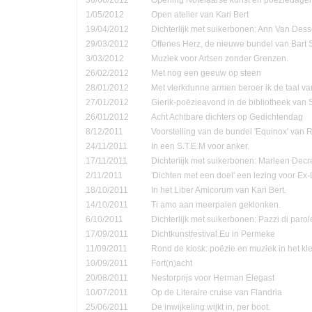
1/05/2012
Open atelier van Kari Bert
19/04/2012
Dichterlijk met suikerbonen: Ann Van Dess
29/03/2012
Offenes Herz, de nieuwe bundel van Bart 
3/03/2012
Muziek voor Artsen zonder Grenzen.
26/02/2012
Met nog een geeuw op steen
28/01/2012
Met vlerkdunne armen beroer ik de taal va
27/01/2012
Gierik-poëzieavond in de bibliotheek van
26/01/2012
Acht Achtbare dichters op Gedichtendag
8/12/2011
Voorstelling van de bundel 'Equinox' van 
24/11/2011
In een S.T.E.M voor anker.
17/11/2011
Dichterlijk met suikerbonen: Marleen Decr
2/11/2011
'Dichten met een doel' een lezing voor Ex-
18/10/2011
In het Liber Amicorum van Kari Bert.
14/10/2011
Ti amo aan meerpalen geklonken.
6/10/2011
Dichterlijk met suikerbonen: Pazzi di parol
17/09/2011
Dichtkunstfestival.Eu in Permeke
11/09/2011
Rond de kiosk: poëzie en muziek in het kle
10/09/2011
Fort(n)acht
20/08/2011
Nestorprijs voor Herman Elegast
10/07/2011
Op de Literaire cruise van Flandria
25/06/2011
De inwijkeling wijkt in, per boot.