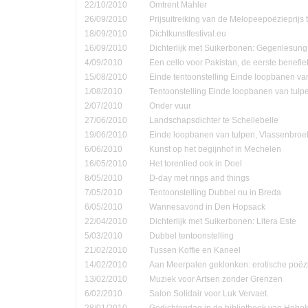
22/10/2010
Omtrent Mahler
26/09/2010
Prijsuitreiking van de Melopeepoëzieprijs 
18/09/2010
Dichtkunstfestival.eu
16/09/2010
Dichterlijk met Suikerbonen: Gegenlesung
4/09/2010
Een cello voor Pakistan, de eerste benefie
15/08/2010
Einde tentoonstelling Einde loopbanen van
1/08/2010
Tentoonstelling Einde loopbanen van tulp
2/07/2010
Onder vuur
27/06/2010
Landschapsdichter te Schellebelle
19/06/2010
Einde loopbanen van tulpen, Vlassenbroe
6/06/2010
Kunst op het begijnhof in Mechelen
16/05/2010
Het torenlied ook in Doel
8/05/2010
D-day met rings and things
7/05/2010
Tentoonstelling Dubbel nu in Breda
6/05/2010
Wannesavond in Den Hopsack
22/04/2010
Dichterlijk met Suikerbonen: Litera Este
5/03/2010
Dubbel tentoonstelling
21/02/2010
Tussen Koffie en Kaneel
14/02/2010
Aan Meerpalen geklonken: erotische poëzi
13/02/2010
Muziek voor Artsen zonder Grenzen
6/02/2010
Salon Solidair voor Luk Vervaet.
28/01/2010
Gedichtendag in de bibliotheek van Hobo