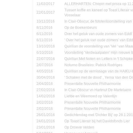
11/02/2017
ALLERHARTEN: Chopin met proza op 11.
Tussen koffie en kaneel op Toast Literair 
22/01/2017
Vosselaar
10/11/2016
In Clair-Obscur, de fototentoonstelling va
8/11/2016
Op de Boekenbeurs
6/11/2016
Over het geluk van oude zomers van Eddt
6/11/2016
' Over het geluk van oude zomers' van Ed
13/10/2016
Quirilian de voorstelling van 'Vel ' van Ma
6/10/2016
Voorstelling 'Verdwaalpalen' mijn nieuwe 
22/07/2016
Quirilian:Met Noten en Letters in 't Schip
2/07/2016
Noturno Brasileiro: Patrick Rodriges
4/05/2016
Quirilian op de vernissage van de HAIKU-t
30/04/2016
' Schaken met de dood' , Yerna Van den D
2/04/2016
Presentatie Nouvelle Philharmonie
27/02/2016
In Clair-Obscur vn Hartmut De Martelaere
14/02/2016
Liefde en Weemoed op Valentijn
2/02/2016
Presentatie Nouvelle Philharmonie
2/02/2016
Presentatie Nouvelle Philharmonie
28/01/2016
Gedichtendag met 'Dichter Bij' op 28.1.201
24/01/2016
Op Toast Literair bij het Davidsfonds Lier
23/01/2016
Op Droeve Velden