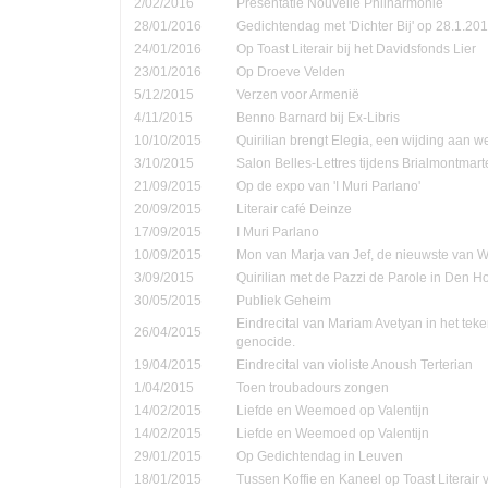
2/02/2016
Presentatie Nouvelle Philharmonie
28/01/2016
Gedichtendag met 'Dichter Bij' op 28.1.201
24/01/2016
Op Toast Literair bij het Davidsfonds Lier
23/01/2016
Op Droeve Velden
5/12/2015
Verzen voor Armenië
4/11/2015
Benno Barnard bij Ex-Libris
10/10/2015
Quirilian brengt Elegia, een wijding aan
3/10/2015
Salon Belles-Lettres tijdens Brialmontmar
21/09/2015
Op de expo van 'I Muri Parlano'
20/09/2015
Literair café Deinze
17/09/2015
I Muri Parlano
10/09/2015
Mon van Marja van Jef, de nieuwste van W
3/09/2015
Quirilian met de Pazzi de Parole in Den 
30/05/2015
Publiek Geheim
Eindrecital van Mariam Avetyan in het te
26/04/2015
genocide.
19/04/2015
Eindrecital van violiste Anoush Terterian
1/04/2015
Toen troubadours zongen
14/02/2015
Liefde en Weemoed op Valentijn
14/02/2015
Liefde en Weemoed op Valentijn
29/01/2015
Op Gedichtendag in Leuven
18/01/2015
Tussen Koffie en Kaneel op Toast Literair