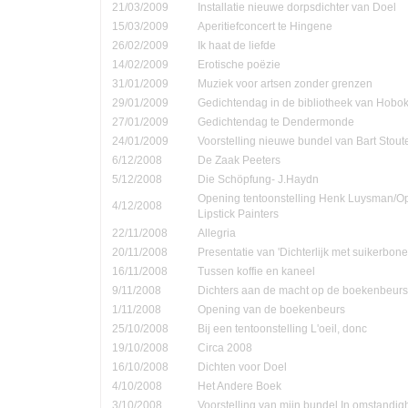
21/03/2009
Installatie nieuwe dorpsdichter van Doel
15/03/2009
Aperitiefconcert te Hingene
26/02/2009
Ik haat de liefde
14/02/2009
Erotische poëzie
31/01/2009
Muziek voor artsen zonder grenzen
29/01/2009
Gedichtendag in de bibliotheek van Hobo
27/01/2009
Gedichtendag te Dendermonde
24/01/2009
Voorstelling nieuwe bundel van Bart Stout
6/12/2008
De Zaak Peeters
5/12/2008
Die Schöpfung- J.Haydn
Opening tentoonstelling Henk Luysman/O
4/12/2008
Lipstick Painters
22/11/2008
Allegria
20/11/2008
Presentatie van 'Dichterlijk met suikerbone
16/11/2008
Tussen koffie en kaneel
9/11/2008
Dichters aan de macht op de boekenbeurs
1/11/2008
Opening van de boekenbeurs
25/10/2008
Bij een tentoonstelling L'oeil, donc
19/10/2008
Circa 2008
16/10/2008
Dichten voor Doel
4/10/2008
Het Andere Boek
3/10/2008
Voorstelling van mijn bundel In omstandi