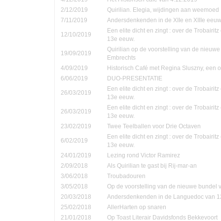
2/12/2019
Quirilian. Elegia, wijdingen aan weemoed
7/11/2019
Andersdenkenden in de XIIe en XIIIe eeu
Een elite dicht en zingt : over de Trobairi
12/10/2019
13e eeuw.
Quirilian op de voorstelling van de nieuw
19/09/2019
Embrechts
4/09/2019
Historisch Café met Regina Sluszny, een
6/06/2019
DUO-PRESENTATIE
Een elite dicht en zingt : over de Trobairi
26/03/2019
13e eeuw.
Een elite dicht en zingt : over de Trobairi
26/03/2019
13e eeuw.
23/02/2019
Twee Teelballen voor Drie Octaven
Een elite dicht en zingt : over de Trobairi
6/02/2019
13e eeuw.
24/01/2019
Lezing rond Victor Ramirez
2/09/2018
Als Quirilian te gast bij Rij-mar-an
3/06/2018
Troubadouren
3/05/2018
Op de voorstelling van de nieuwe bundel
20/03/2018
Andersdenkenden in de Languedoc van 1
25/02/2018
AllerHarten op snaren
21/01/2018
Op Toast Literair Davidsfonds Bekkevoort