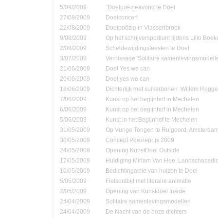
5/09/2009
¨Doelpoëzieavond te Doel
27/08/2009
Doelconcert
22/08/2009
Doelpoëzie in Vlassenbroek
9/08/2009
Op het schrijverspodium tijdens Lillo Boe
2/08/2009
Scheldewijdingsfeesten te Doel
3/07/2009
Vernissage 'Solitaire samenlevingsmodell
21/06/2009
Doel Yes we can
20/06/2009
Doel yes we can
18/06/2009
Dichterlijk met suikerbonen: Willem Rog
7/06/2009
Kunst op het begijnhof in Mechelen
6/06/2009
Kunst op het begijnhof in Mechelen
5/06/2009
Kunst in het Begijnhof te Mechelen
31/05/2009
Op Vurige Tongen te Ruigoord, Amsterda
30/05/2009
Concept Poëzieprijs 2009
24/05/2009
Opening KunstDoel Outside
17/05/2009
Huldiging Miriam Van Hee, Landschapsdic
10/05/2009
Bedichtingactie van huizen te Doel
5/05/2009
Fietsontbijt met literaire animatie
2/05/2009
Opening van Kunstdoel Inside
24/04/2009
Solitaire samenlevingsmodellen
24/04/2009
De Nacht van de boze dichters