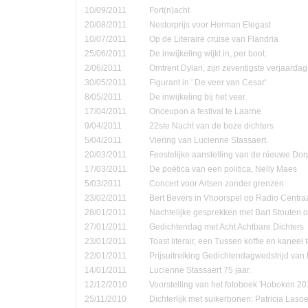
10/09/2011
Fort(n)acht
20/08/2011
Nestorprijs voor Herman Elegast
10/07/2011
Op de Literaire cruise van Flandria
25/06/2011
De inwijkeling wijkt in, per boot.
2/06/2011
Omtrent Dylan, zijn zeventigste verjaardag
30/05/2011
Figurant in ' De veer van Cesar'
8/05/2011
De inwijkeling bij het veer.
17/04/2011
Onceupon a festival te Laarne
9/04/2011
22ste Nacht van de boze dichters
5/04/2011
Viering van Lucienne Stassaert.
20/03/2011
Feestelijke aanstelling van de nieuwe Do
17/03/2011
De poëtica van een politica, Nelly Maes
5/03/2011
Concert voor Artsen zonder grenzen
23/02/2011
Bert Bevers in Vhoorspel op Radio Centra
28/01/2011
Nachtelijke gesprekken met Bart Stouten o
27/01/2011
Gedichtendag met Acht Achtbare Dichters
23/01/2011
Toast literair, een Tussen koffie en kanee
22/01/2011
Prijsuitreiking Gedichtendagwedstrijd v
14/01/2011
Lucienne Stassaert 75 jaar.
12/12/2010
Voorstelling van het fotoboek 'Hoboken 20
25/11/2010
Dichterlijk met suikerbonen: Patricia Las