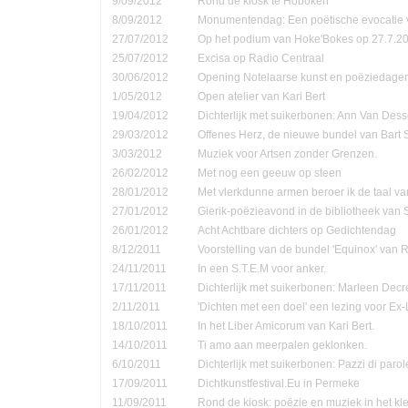
9/09/2012
Rond de kiosk te Hoboken
8/09/2012
Monumentendag: Een poëtische evocatie v
27/07/2012
Op het podium van Hoke'Bokes op 27.7.2
25/07/2012
Excisa op Radio Centraal
30/06/2012
Opening Notelaarse kunst en poëziedage
1/05/2012
Open atelier van Kari Bert
19/04/2012
Dichterlijk met suikerbonen: Ann Van Dess
29/03/2012
Offenes Herz, de nieuwe bundel van Bart 
3/03/2012
Muziek voor Artsen zonder Grenzen.
26/02/2012
Met nog een geeuw op steen
28/01/2012
Met vlerkdunne armen beroer ik de taal va
27/01/2012
Gierik-poëzieavond in de bibliotheek van
26/01/2012
Acht Achtbare dichters op Gedichtendag
8/12/2011
Voorstelling van de bundel 'Equinox' van 
24/11/2011
In een S.T.E.M voor anker.
17/11/2011
Dichterlijk met suikerbonen: Marleen Decr
2/11/2011
'Dichten met een doel' een lezing voor Ex-
18/10/2011
In het Liber Amicorum van Kari Bert.
14/10/2011
Ti amo aan meerpalen geklonken.
6/10/2011
Dichterlijk met suikerbonen: Pazzi di parol
17/09/2011
Dichtkunstfestival.Eu in Permeke
11/09/2011
Rond de kiosk: poëzie en muziek in het kle