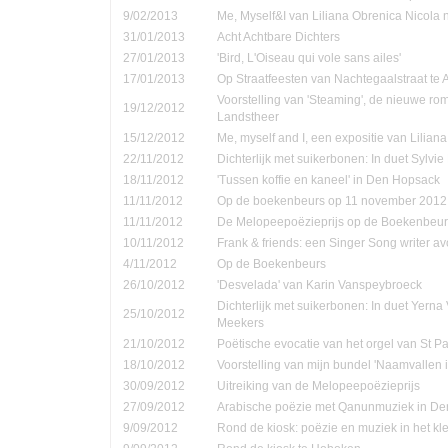
9/02/2013
Me, Myself&I van Liliana Obrenica Nicola 
31/01/2013
Acht Achtbare Dichters
27/01/2013
'Bird, L'Oiseau qui vole sans ailes'
17/01/2013
Op Straatfeesten van Nachtegaalstraat te
Voorstelling van 'Steaming', de nieuwe ro
19/12/2012
Landstheer
15/12/2012
Me, myself and I, een expositie van Lilian
22/11/2012
Dichterlijk met suikerbonen: In duet Sylvi
18/11/2012
'Tussen koffie en kaneel' in Den Hopsack
11/11/2012
Op de boekenbeurs op 11 november 2012
11/11/2012
De Melopeepoëzieprijs op de Boekenbeur
10/11/2012
Frank & friends: een Singer Song writer a
4/11/2012
Op de Boekenbeurs
26/10/2012
'Desvelada' van Karin Vanspeybroeck
Dichterlijk met suikerbonen: In duet Yern
25/10/2012
Meekers
21/10/2012
Poëtische evocatie van het orgel van St P
18/10/2012
Voorstelling van mijn bundel 'Naamvallen 
30/09/2012
Uitreiking van de Melopeepoëzieprijs
27/09/2012
Arabische poëzie met Qanunmuziek in D
9/09/2012
Rond de kiosk: poëzie en muziek in het kle