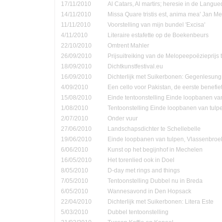
17/11/2010
Al Catars, Al martirs; heresie in de Langu
14/11/2010
Missa Quare tristis est, anima mea' Jan Me
11/11/2010
Voorstelling van mijn bundel 'Excisa'
4/11/2010
Literaire estafette op de Boekenbeurs
22/10/2010
Omtrent Mahler
26/09/2010
Prijsuitreiking van de Melopeepoëzieprijs 
18/09/2010
Dichtkunstfestival.eu
16/09/2010
Dichterlijk met Suikerbonen: Gegenlesung
4/09/2010
Een cello voor Pakistan, de eerste benefie
15/08/2010
Einde tentoonstelling Einde loopbanen van
1/08/2010
Tentoonstelling Einde loopbanen van tulp
2/07/2010
Onder vuur
27/06/2010
Landschapsdichter te Schellebelle
19/06/2010
Einde loopbanen van tulpen, Vlassenbroe
6/06/2010
Kunst op het begijnhof in Mechelen
16/05/2010
Het torenlied ook in Doel
8/05/2010
D-day met rings and things
7/05/2010
Tentoonstelling Dubbel nu in Breda
6/05/2010
Wannesavond in Den Hopsack
22/04/2010
Dichterlijk met Suikerbonen: Litera Este
5/03/2010
Dubbel tentoonstelling