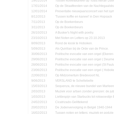
19/01/2014
Tussen koffie&kaneel op Toast literair Dav
17/01/2014
Op de Straatfeesten van de Nachtegaalstr
12/01/2014
Presentatie nieuwjaarsconcert van het sym
8/12/2013
'Tussen koffie en kaneel' in Den Hopsack
7/11/2013
Op de Boekenbeurs
3/11/2013
Op de Boekenbeurs
26/10/2013
A Busker's Night with poetry.
23/10/2013
Met Noten en Letters op 23.10.2013
8/09/2013
Rond de kiosk te Hoboken.
5/09/2013
Als Quirilian bij de Orde van de Prince.
30/06/2013
Poëtische evocatie van een orgel (Ekere
29/06/2013
Poëtische evocatie van een orgel ( Deurne
28/06/2013
Poëtische evocatie van een orgel (St Pau
23/06/2013
Poëtische evocatie van een orgel ( Hobok
22/06/2013
Op Midzomertuin Bredevoort NL
9/06/2013
VERSLAND te Schellebelle
15/03/2013
Sequenza, de nieuwe bundel van Marleen
2/03/2013
Muziek voor artsen zonder grenzen: de jub
1/03/2013
Liefdespijn van Starbucks tot rotswoestijn 
24/02/2013
Cicatrizado-Gelittekend
20/02/2013
De Jodenvervolging in België 1940-1944
16/02/2013
Tussen noten en letters: muziek en poëzie