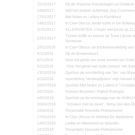
15/10/2017
Op de Vlaamse Poëziedagen op Ooidonk 8
1/06/2017
Wat het raadsel achterlaat, Guy Commer
17/02/2017
Met Noten en Letters in Kalmthout
14/02/2017
In Clair-Obscur, derde editie in De Notela
11/02/2017
ALLERHARTEN: Chopin met proza op 11.
Tussen koffie en kaneel op Toast Literair 
22/01/2017
Vosselaar
10/11/2016
In Clair-Obscur, de fototentoonstelling va
8/11/2016
Op de Boekenbeurs
6/11/2016
Over het geluk van oude zomers van Eddt
6/11/2016
' Over het geluk van oude zomers' van Ed
13/10/2016
Quirilian de voorstelling van 'Vel ' van Ma
6/10/2016
Voorstelling 'Verdwaalpalen' mijn nieuwe 
22/07/2016
Quirilian:Met Noten en Letters in 't Schip
2/07/2016
Noturno Brasileiro: Patrick Rodriges
4/05/2016
Quirilian op de vernissage van de HAIKU-t
30/04/2016
' Schaken met de dood' , Yerna Van den D
2/04/2016
Presentatie Nouvelle Philharmonie
27/02/2016
In Clair-Obscur vn Hartmut De Martelaere
14/02/2016
Liefde en Weemoed op Valentijn
2/02/2016
Presentatie Nouvelle Philharmonie