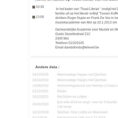
10:30
In het kader van "Toast Literair ’ nodigt he
familie uit op het literair ontbijt ’Tussen Kof
13:00
dichters Roger Nupie en Frank De Vos in he
muziekacademie van Mol op 20.1.2013 om 
Gemeentelijke Academie voor Muziek en Wo
Guido Gezellestraat 21C
2400 Mol
Telefoon 01/320165
Email davidsfonds@telenet.be
Andere data :
14/12/2022
Weemoedige Hapjes met Quirilian
20/10/2022
Weemoedige Hapjes met Quirilian
10/09/2022
Herinneringsavond van Herman J.Claeys 
21/12/2021
Elegia
16/12/2021
Met Noten en Letters
Een elite dicht en zingt : over de Trobairi
26/03/2020
13e eeuw.
12/12/2019
Quirilian: Over Liefde en Weemoed.
4/12/2019
Het Historisch café van 4.12.2019