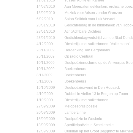
21/02/2010
Tussen Koffie en Kaneel
14/02/2010
Aan Meerpalen geklonken: erotische poëzi
13/02/2010
Muziek voor Artsen zonder Grenzen
6/02/2010
Salon Solidair voor Luk Vervaet.
28/01/2010
Gedichtendag in de bibliotheek van Hobo
28/01/2010
Acht Achtbare Dichters
23/01/2010
Gedichtendagwedstrijd van de Stad Den
4/12/2009
Dichterlijk met suikerbonen: 'Volle maan'
28/11/2009
Herdenking Jan Berghmans
25/11/2009
Op radio Centraal
10/11/2009
Doelpoëzienocturne op de Antwerpse Bo
10/11/2009
Boekenbeurs
8/11/2009
Boekenbeurs
5/11/2009
Boekenbeurs
15/10/2009
Doelpoëzieavond in Den Hopsack
4/10/2009
Dubbel in Atelier 13 te Bergen op Zoom
1/10/2009
Dichterlijk met suikerbonen
27/09/2009
Melopeeprijs poëzie
20/09/2009
Lamberzinne
18/09/2009
Doelpoëzie te Westerlo
13/09/2009
Aperitiefpoëzie in Schellebelle
12/09/2009
Quirilian op het Groot Begijnhof te Mechel