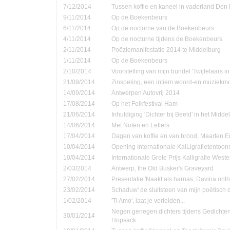
7/12/2014
Tussen koffie en kaneel in vaderland Den
9/11/2014
Op de Boekenbeurs
6/11/2014
Op de nocturne van de Boekenbeurs
4/11/2014
Op de nocturne tijdens de Boekenbeurs
2/11/2014
Poëziemanifestatie 2014 te Middelburg
1/11/2014
Op de Boekenbeurs
2/10/2014
Voorstelling van mijn bundel 'Twijfelaars in
21/09/2014
Zinspeling, een intiem woord-en muziekmo
14/09/2014
Antwerpen Autovrij 2014
17/08/2014
Op het Folkfestival Ham
21/06/2014
Inhuldiging 'Dichter bij Beeld' in het Midd
14/06/2014
Met Noten en Letters
17/04/2014
Dagen van koffie en van brood, Maarten 
10/04/2014
Opening Internationale KalLigrafietentoon
10/04/2014
Internationale Grote Prijs Kalligrafie Weste
2/03/2014
Antwerp, the Old Busker's Graveyard
27/02/2014
Presentatie 'Naakt als harnas, Davina onth
23/02/2014
Schaduw' de sluitsteen van mijn poëtisch d
1/02/2014
'Ti Amo', laat je verleiden...
Negen genegen dichters tijdens Gedichte
30/01/2014
Hopsack