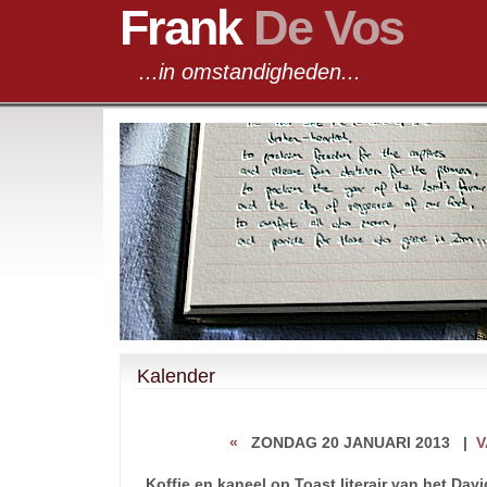
Frank
De Vos
...in omstandigheden...
Kalender
«
ZONDAG 20 JANUARI 2013
|
V
Koffie en kaneel op Toast literair van het Dav