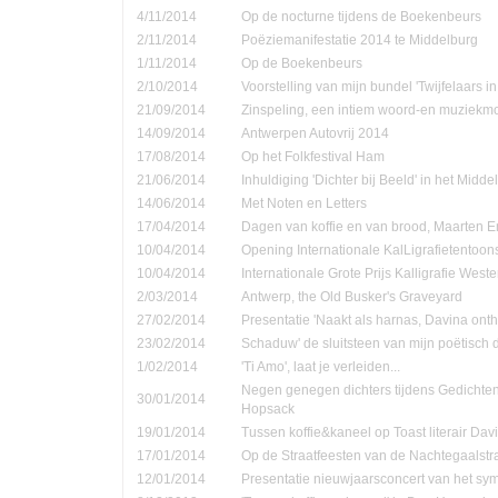
4/11/2014
Op de nocturne tijdens de Boekenbeurs
2/11/2014
Poëziemanifestatie 2014 te Middelburg
1/11/2014
Op de Boekenbeurs
2/10/2014
Voorstelling van mijn bundel 'Twijfelaars in
21/09/2014
Zinspeling, een intiem woord-en muziekmo
14/09/2014
Antwerpen Autovrij 2014
17/08/2014
Op het Folkfestival Ham
21/06/2014
Inhuldiging 'Dichter bij Beeld' in het Midd
14/06/2014
Met Noten en Letters
17/04/2014
Dagen van koffie en van brood, Maarten 
10/04/2014
Opening Internationale KalLigrafietentoon
10/04/2014
Internationale Grote Prijs Kalligrafie Weste
2/03/2014
Antwerp, the Old Busker's Graveyard
27/02/2014
Presentatie 'Naakt als harnas, Davina onth
23/02/2014
Schaduw' de sluitsteen van mijn poëtisch d
1/02/2014
'Ti Amo', laat je verleiden...
Negen genegen dichters tijdens Gedichte
30/01/2014
Hopsack
19/01/2014
Tussen koffie&kaneel op Toast literair Dav
17/01/2014
Op de Straatfeesten van de Nachtegaalstr
12/01/2014
Presentatie nieuwjaarsconcert van het sym