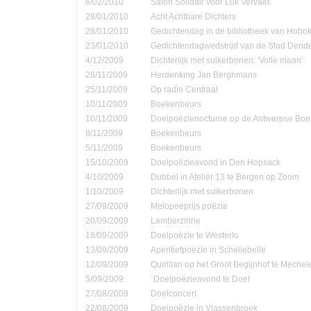
6/02/2010
Salon Solidair voor Luk Vervaet.
28/01/2010
Acht Achtbare Dichters
28/01/2010
Gedichtendag in de bibliotheek van Hobo
23/01/2010
Gedichtendagwedstrijd van de Stad Den
4/12/2009
Dichterlijk met suikerbonen: 'Volle maan'
28/11/2009
Herdenking Jan Berghmans
25/11/2009
Op radio Centraal
10/11/2009
Boekenbeurs
10/11/2009
Doelpoëzienocturne op de Antwerpse Bo
8/11/2009
Boekenbeurs
5/11/2009
Boekenbeurs
15/10/2009
Doelpoëzieavond in Den Hopsack
4/10/2009
Dubbel in Atelier 13 te Bergen op Zoom
1/10/2009
Dichterlijk met suikerbonen
27/09/2009
Melopeeprijs poëzie
20/09/2009
Lamberzinne
18/09/2009
Doelpoëzie te Westerlo
13/09/2009
Aperitiefpoëzie in Schellebelle
12/09/2009
Quirilian op het Groot Begijnhof te Mechel
5/09/2009
¨Doelpoëzieavond te Doel
27/08/2009
Doelconcert
22/08/2009
Doelpoëzie in Vlassenbroek