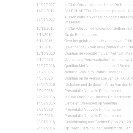
14/02/2017
In Clair-Obscur, derde editie in De Notela
11/02/2017
ALLERHARTEN: Chopin met proza op 11.
Tussen koffie en kaneel op Toast Literair 
22/01/2017
Vosselaar
10/11/2016
In Clair-Obscur, de fototentoonstelling va
8/11/2016
Op de Boekenbeurs
6/11/2016
Over het geluk van oude zomers van Eddt
6/11/2016
' Over het geluk van oude zomers' van Ed
13/10/2016
Quirilian de voorstelling van 'Vel ' van Ma
6/10/2016
Voorstelling 'Verdwaalpalen' mijn nieuwe 
22/07/2016
Quirilian:Met Noten en Letters in 't Schip
2/07/2016
Noturno Brasileiro: Patrick Rodriges
4/05/2016
Quirilian op de vernissage van de HAIKU-t
30/04/2016
' Schaken met de dood' , Yerna Van den D
2/04/2016
Presentatie Nouvelle Philharmonie
27/02/2016
In Clair-Obscur vn Hartmut De Martelaere
14/02/2016
Liefde en Weemoed op Valentijn
2/02/2016
Presentatie Nouvelle Philharmonie
2/02/2016
Presentatie Nouvelle Philharmonie
28/01/2016
Gedichtendag met 'Dichter Bij' op 28.1.201
24/01/2016
Op Toast Literair bij het Davidsfonds Lier