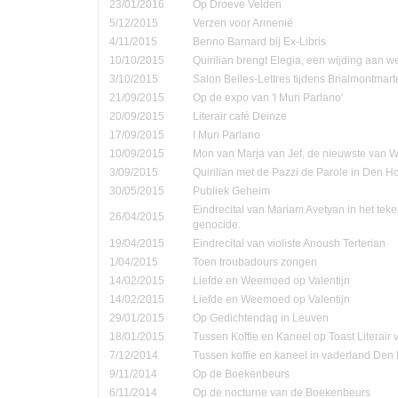
23/01/2016
Op Droeve Velden
5/12/2015
Verzen voor Armenië
4/11/2015
Benno Barnard bij Ex-Libris
10/10/2015
Quirilian brengt Elegia, een wijding aan
3/10/2015
Salon Belles-Lettres tijdens Brialmontmar
21/09/2015
Op de expo van 'I Muri Parlano'
20/09/2015
Literair café Deinze
17/09/2015
I Muri Parlano
10/09/2015
Mon van Marja van Jef, de nieuwste van W
3/09/2015
Quirilian met de Pazzi de Parole in Den 
30/05/2015
Publiek Geheim
Eindrecital van Mariam Avetyan in het te
26/04/2015
genocide.
19/04/2015
Eindrecital van violiste Anoush Terterian
1/04/2015
Toen troubadours zongen
14/02/2015
Liefde en Weemoed op Valentijn
14/02/2015
Liefde en Weemoed op Valentijn
29/01/2015
Op Gedichtendag in Leuven
18/01/2015
Tussen Koffie en Kaneel op Toast Literair
7/12/2014
Tussen koffie en kaneel in vaderland Den
9/11/2014
Op de Boekenbeurs
6/11/2014
Op de nocturne van de Boekenbeurs