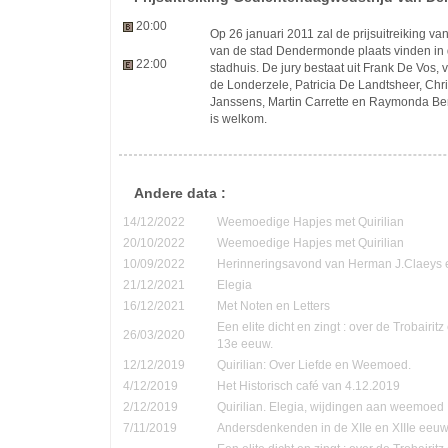
20:00
Op 26 januari 2011 zal de prijsuitreiking v
van de stad Dendermonde plaats vinden in 
22:00
stadhuis. De jury bestaat uit Frank De Vos, 
de Londerzele, Patricia De Landtsheer, Chri
Janssens, Martin Carrette en Raymonda Bert
is welkom.
Andere data :
14/12/2022
Weemoedige Hapjes met Quirilian
20/10/2022
Weemoedige Hapjes met Quirilian
10/09/2022
Herinneringsavond van Herman J.Claeys 
21/12/2021
Elegia
16/12/2021
Met Noten en Letters
Een elite dicht en zingt : over de Trobairi
26/03/2020
13e eeuw.
12/12/2019
Quirilian: Over Liefde en Weemoed.
4/12/2019
Het Historisch café van 4.12.2019
2/12/2019
Quirilian. Elegia, wijdingen aan weemoed
7/11/2019
Andersdenkenden in de XIIe en XIIIe eeu