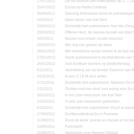
27/07/2012
Op het podium van Hoke'Bokes op 27.7.2
25/07/2012
Excisa op Radio Centraal
30/06/2012
Opening Notelaarse kunst en poëziedage
1/05/2012
Open atelier van Kari Bert
19/04/2012
Dichterlijk met suikerbonen: Ann Van Dess
29/03/2012
Offenes Herz, de nieuwe bundel van Bart 
3/03/2012
Muziek voor Artsen zonder Grenzen.
26/02/2012
Met nog een geeuw op steen
28/01/2012
Met vlerkdunne armen beroer ik de taal va
27/01/2012
Gierik-poëzieavond in de bibliotheek van
26/01/2012
Acht Achtbare dichters op Gedichtendag
8/12/2011
Voorstelling van de bundel 'Equinox' van 
24/11/2011
In een S.T.E.M voor anker.
17/11/2011
Dichterlijk met suikerbonen: Marleen Decr
2/11/2011
'Dichten met een doel' een lezing voor Ex-
18/10/2011
In het Liber Amicorum van Kari Bert.
14/10/2011
Ti amo aan meerpalen geklonken.
6/10/2011
Dichterlijk met suikerbonen: Pazzi di parol
17/09/2011
Dichtkunstfestival.Eu in Permeke
11/09/2011
Rond de kiosk: poëzie en muziek in het kle
10/09/2011
Fort(n)acht
20/08/2011
Nestorprijs voor Herman Elegast