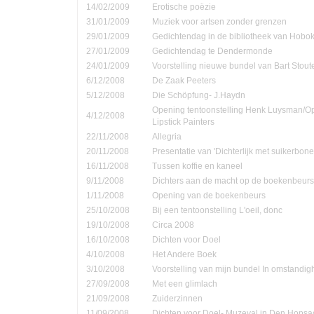
14/02/2009
Erotische poëzie
31/01/2009
Muziek voor artsen zonder grenzen
29/01/2009
Gedichtendag in de bibliotheek van Hobo
27/01/2009
Gedichtendag te Dendermonde
24/01/2009
Voorstelling nieuwe bundel van Bart Stout
6/12/2008
De Zaak Peeters
5/12/2008
Die Schöpfung- J.Haydn
Opening tentoonstelling Henk Luysman/O
4/12/2008
Lipstick Painters
22/11/2008
Allegria
20/11/2008
Presentatie van 'Dichterlijk met suikerbone
16/11/2008
Tussen koffie en kaneel
9/11/2008
Dichters aan de macht op de boekenbeurs
1/11/2008
Opening van de boekenbeurs
25/10/2008
Bij een tentoonstelling L'oeil, donc
19/10/2008
Circa 2008
16/10/2008
Dichten voor Doel
4/10/2008
Het Andere Boek
3/10/2008
Voorstelling van mijn bundel In omstandi
27/09/2008
Met een glimlach
21/09/2008
Zuiderzinnen
11/09/2008
Dichten voor Doel- Muzeval in Den Hopsa