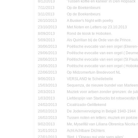
8/12/2013
'Tussen koffie en kaneel' in Den Hopsack
7/11/2013
Op de Boekenbeurs
3/11/2013
Op de Boekenbeurs
26/10/2013
A Busker's Night with poetry.
23/10/2013
Met Noten en Letters op 23.10.2013
8/09/2013
Rond de kiosk te Hoboken.
5/09/2013
Als Quirilian bij de Orde van de Prince.
30/06/2013
Poëtische evocatie van een orgel (Ekere
29/06/2013
Poëtische evocatie van een orgel ( Deurne
28/06/2013
Poëtische evocatie van een orgel (St Pau
23/06/2013
Poëtische evocatie van een orgel ( Hobok
22/06/2013
Op Midzomertuin Bredevoort NL
9/06/2013
VERSLAND te Schellebelle
15/03/2013
Sequenza, de nieuwe bundel van Marleen
2/03/2013
Muziek voor artsen zonder grenzen: de jub
1/03/2013
Liefdespijn van Starbucks tot rotswoestijn 
24/02/2013
Cicatrizado-Gelittekend
20/02/2013
De Jodenvervolging in België 1940-1944
16/02/2013
Tussen noten en letters: muziek en poëzie
9/02/2013
Me, Myself&I van Liliana Obrenica Nicola 
31/01/2013
Acht Achtbare Dichters
27/01/2013
'Bird, L'Oiseau qui vole sans ailes'