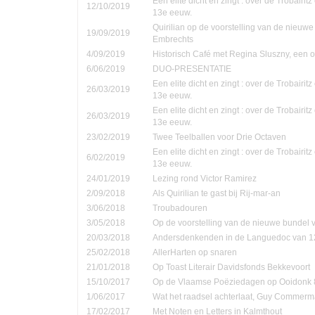
Een elite dicht en zingt : over de Trobairi
12/10/2019
13e eeuw.
Quirilian op de voorstelling van de nieuw
19/09/2019
Embrechts
4/09/2019
Historisch Café met Regina Sluszny, een
6/06/2019
DUO-PRESENTATIE
Een elite dicht en zingt : over de Trobairi
26/03/2019
13e eeuw.
Een elite dicht en zingt : over de Trobairi
26/03/2019
13e eeuw.
23/02/2019
Twee Teelballen voor Drie Octaven
Een elite dicht en zingt : over de Trobairi
6/02/2019
13e eeuw.
24/01/2019
Lezing rond Victor Ramirez
2/09/2018
Als Quirilian te gast bij Rij-mar-an
3/06/2018
Troubadouren
3/05/2018
Op de voorstelling van de nieuwe bundel
20/03/2018
Andersdenkenden in de Languedoc van 1
25/02/2018
AllerHarten op snaren
21/01/2018
Op Toast Literair Davidsfonds Bekkevoort
15/10/2017
Op de Vlaamse Poëziedagen op Ooidonk 8
1/06/2017
Wat het raadsel achterlaat, Guy Commer
17/02/2017
Met Noten en Letters in Kalmthout