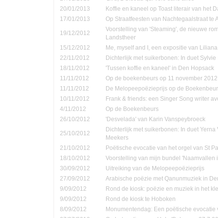
20/01/2013
Koffie en kaneel op Toast literair van het 
17/01/2013
Op Straatfeesten van Nachtegaalstraat te
Voorstelling van 'Steaming', de nieuwe ro
19/12/2012
Landstheer
15/12/2012
Me, myself and I, een expositie van Lilian
22/11/2012
Dichterlijk met suikerbonen: In duet Sylvi
18/11/2012
'Tussen koffie en kaneel' in Den Hopsack
11/11/2012
Op de boekenbeurs op 11 november 2012
11/11/2012
De Melopeepoëzieprijs op de Boekenbeur
10/11/2012
Frank & friends: een Singer Song writer a
4/11/2012
Op de Boekenbeurs
26/10/2012
'Desvelada' van Karin Vanspeybroeck
Dichterlijk met suikerbonen: In duet Yern
25/10/2012
Meekers
21/10/2012
Poëtische evocatie van het orgel van St P
18/10/2012
Voorstelling van mijn bundel 'Naamvallen 
30/09/2012
Uitreiking van de Melopeepoëzieprijs
27/09/2012
Arabische poëzie met Qanunmuziek in D
9/09/2012
Rond de kiosk: poëzie en muziek in het kle
9/09/2012
Rond de kiosk te Hoboken
8/09/2012
Monumentendag: Een poëtische evocatie v