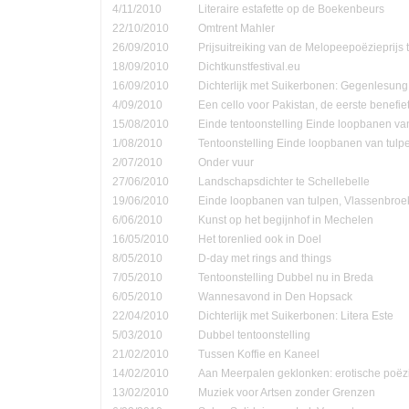
4/11/2010
Literaire estafette op de Boekenbeurs
22/10/2010
Omtrent Mahler
26/09/2010
Prijsuitreiking van de Melopeepoëzieprijs 
18/09/2010
Dichtkunstfestival.eu
16/09/2010
Dichterlijk met Suikerbonen: Gegenlesung
4/09/2010
Een cello voor Pakistan, de eerste benefie
15/08/2010
Einde tentoonstelling Einde loopbanen van
1/08/2010
Tentoonstelling Einde loopbanen van tulp
2/07/2010
Onder vuur
27/06/2010
Landschapsdichter te Schellebelle
19/06/2010
Einde loopbanen van tulpen, Vlassenbroe
6/06/2010
Kunst op het begijnhof in Mechelen
16/05/2010
Het torenlied ook in Doel
8/05/2010
D-day met rings and things
7/05/2010
Tentoonstelling Dubbel nu in Breda
6/05/2010
Wannesavond in Den Hopsack
22/04/2010
Dichterlijk met Suikerbonen: Litera Este
5/03/2010
Dubbel tentoonstelling
21/02/2010
Tussen Koffie en Kaneel
14/02/2010
Aan Meerpalen geklonken: erotische poëzi
13/02/2010
Muziek voor Artsen zonder Grenzen