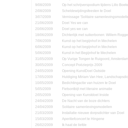
9/08/2009
Op het schrijverspodium tijdens Lillo Boe
2/08/2009
Scheldewijdingsfeesten te Doel
3/07/2009
Vernissage 'Solitaire samenlevingsmodell
21/06/2009
Doel Yes we can
20/06/2009
Doel yes we can
18/06/2009
Dichterlijk met suikerbonen: Willem Rog
7/06/2009
Kunst op het begijnhof in Mechelen
6/06/2009
Kunst op het begijnhof in Mechelen
5/06/2009
Kunst in het Begijnhof te Mechelen
31/05/2009
Op Vurige Tongen te Ruigoord, Amsterda
30/05/2009
Concept Poëzieprijs 2009
24/05/2009
Opening KunstDoel Outside
17/05/2009
Huldiging Miriam Van Hee, Landschapsdic
10/05/2009
Bedichtingactie van huizen te Doel
5/05/2009
Fietsontbijt met literaire animatie
2/05/2009
Opening van Kunstdoel Inside
24/04/2009
De Nacht van de boze dichters
24/04/2009
Solitaire samenlevingsmodellen
21/03/2009
Installatie nieuwe dorpsdichter van Doel
15/03/2009
Aperitiefconcert te Hingene
26/02/2009
Ik haat de liefde