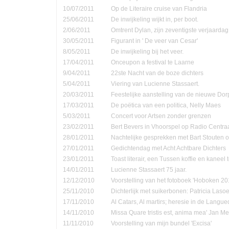
10/07/2011
Op de Literaire cruise van Flandria
25/06/2011
De inwijkeling wijkt in, per boot.
2/06/2011
Omtrent Dylan, zijn zeventigste verjaardag
30/05/2011
Figurant in ' De veer van Cesar'
8/05/2011
De inwijkeling bij het veer.
17/04/2011
Onceupon a festival te Laarne
9/04/2011
22ste Nacht van de boze dichters
5/04/2011
Viering van Lucienne Stassaert.
20/03/2011
Feestelijke aanstelling van de nieuwe Do
17/03/2011
De poëtica van een politica, Nelly Maes
5/03/2011
Concert voor Artsen zonder grenzen
23/02/2011
Bert Bevers in Vhoorspel op Radio Centra
28/01/2011
Nachtelijke gesprekken met Bart Stouten o
27/01/2011
Gedichtendag met Acht Achtbare Dichters
23/01/2011
Toast literair, een Tussen koffie en kanee
14/01/2011
Lucienne Stassaert 75 jaar.
12/12/2010
Voorstelling van het fotoboek 'Hoboken 20
25/11/2010
Dichterlijk met suikerbonen: Patricia Las
17/11/2010
Al Catars, Al martirs; heresie in de Langu
14/11/2010
Missa Quare tristis est, anima mea' Jan Me
11/11/2010
Voorstelling van mijn bundel 'Excisa'