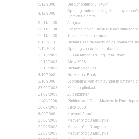
5/12/2008
Die Schöpfung- J.Haydn
Opening tentoonstelling Henk Luysman/O
4/12/2008
Lipstick Painters
22/11/2008
Allegria
20/11/2008
Presentatie van 'Dichterlijk met suikerbone
16/11/2008
Tussen koffie en kaneel
9/11/2008
Dichters aan de macht op de boekenbeurs
1/11/2008
Opening van de boekenbeurs
25/10/2008
Bij een tentoonstelling L'oeil, donc
19/10/2008
Circa 2008
16/10/2008
Dichten voor Doel
4/10/2008
Het Andere Boek
3/10/2008
Voorstelling van mijn bundel In omstandi
27/09/2008
Met een glimlach
21/09/2008
Zuiderzinnen
11/09/2008
Dichten voor Doel- Muzeval in Den Hopsa
10/09/2008
Circa 2008
6/09/2008
Karwoel Sirbal
23/07/2008
Met verlof tot 3 augustus
22/07/2008
Met verlof tot 3 augustus
22/07/2008
Met verlof tot 3 augustus