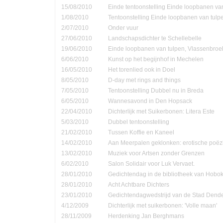
15/08/2010
Einde tentoonstelling Einde loopbanen van
1/08/2010
Tentoonstelling Einde loopbanen van tulp
2/07/2010
Onder vuur
27/06/2010
Landschapsdichter te Schellebelle
19/06/2010
Einde loopbanen van tulpen, Vlassenbroe
6/06/2010
Kunst op het begijnhof in Mechelen
16/05/2010
Het torenlied ook in Doel
8/05/2010
D-day met rings and things
7/05/2010
Tentoonstelling Dubbel nu in Breda
6/05/2010
Wannesavond in Den Hopsack
22/04/2010
Dichterlijk met Suikerbonen: Litera Este
5/03/2010
Dubbel tentoonstelling
21/02/2010
Tussen Koffie en Kaneel
14/02/2010
Aan Meerpalen geklonken: erotische poëzi
13/02/2010
Muziek voor Artsen zonder Grenzen
6/02/2010
Salon Solidair voor Luk Vervaet.
28/01/2010
Gedichtendag in de bibliotheek van Hobo
28/01/2010
Acht Achtbare Dichters
23/01/2010
Gedichtendagwedstrijd van de Stad Den
4/12/2009
Dichterlijk met suikerbonen: 'Volle maan'
28/11/2009
Herdenking Jan Berghmans