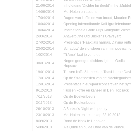
21/06/2014
Inhuldiging 'Dichter bij Beeld' in het Midd
14/06/2014
Met Noten en Letters
17/04/2014
Dagen van koffie en van brood, Maarten 
10/04/2014
Opening Internationale KalLigrafietentoon
10/04/2014
Internationale Grote Prijs Kalligrafie Weste
2/03/2014
Antwerp, the Old Busker's Graveyard
27/02/2014
Presentatie 'Naakt als harnas, Davina onth
23/02/2014
Schaduw' de sluitsteen van mijn poëtisch d
1/02/2014
'Ti Amo', laat je verleiden...
Negen genegen dichters tijdens Gedichte
30/01/2014
Hopsack
19/01/2014
Tussen koffie&kaneel op Toast literair Dav
17/01/2014
Op de Straatfeesten van de Nachtegaalstr
12/01/2014
Presentatie nieuwjaarsconcert van het sym
8/12/2013
'Tussen koffie en kaneel' in Den Hopsack
7/11/2013
Op de Boekenbeurs
3/11/2013
Op de Boekenbeurs
26/10/2013
A Busker's Night with poetry.
23/10/2013
Met Noten en Letters op 23.10.2013
8/09/2013
Rond de kiosk te Hoboken.
5/09/2013
Als Quirilian bij de Orde van de Prince.