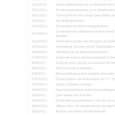
11/11/2012
Op de boekenbeurs op 11 november 2012
11/11/2012
De Melopeepoëzieprijs op de Boekenbeur
10/11/2012
Frank & friends: een Singer Song writer a
4/11/2012
Op de Boekenbeurs
26/10/2012
'Desvelada' van Karin Vanspeybroeck
Dichterlijk met suikerbonen: In duet Yern
25/10/2012
Meekers
21/10/2012
Poëtische evocatie van het orgel van St P
18/10/2012
Voorstelling van mijn bundel 'Naamvallen 
30/09/2012
Uitreiking van de Melopeepoëzieprijs
27/09/2012
Arabische poëzie met Qanunmuziek in D
9/09/2012
Rond de kiosk: poëzie en muziek in het kle
9/09/2012
Rond de kiosk te Hoboken
8/09/2012
Monumentendag: Een poëtische evocatie v
27/07/2012
Op het podium van Hoke'Bokes op 27.7.2
25/07/2012
Excisa op Radio Centraal
30/06/2012
Opening Notelaarse kunst en poëziedage
1/05/2012
Open atelier van Kari Bert
19/04/2012
Dichterlijk met suikerbonen: Ann Van Dess
29/03/2012
Offenes Herz, de nieuwe bundel van Bart 
3/03/2012
Muziek voor Artsen zonder Grenzen.