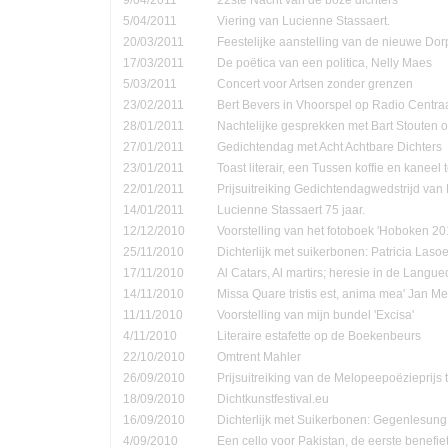
5/04/2011
Viering van Lucienne Stassaert.
20/03/2011
Feestelijke aanstelling van de nieuwe Do
17/03/2011
De poëtica van een politica, Nelly Maes
5/03/2011
Concert voor Artsen zonder grenzen
23/02/2011
Bert Bevers in Vhoorspel op Radio Centra
28/01/2011
Nachtelijke gesprekken met Bart Stouten o
27/01/2011
Gedichtendag met Acht Achtbare Dichters
23/01/2011
Toast literair, een Tussen koffie en kanee
22/01/2011
Prijsuitreiking Gedichtendagwedstrijd v
14/01/2011
Lucienne Stassaert 75 jaar.
12/12/2010
Voorstelling van het fotoboek 'Hoboken 20
25/11/2010
Dichterlijk met suikerbonen: Patricia Las
17/11/2010
Al Catars, Al martirs; heresie in de Langu
14/11/2010
Missa Quare tristis est, anima mea' Jan Me
11/11/2010
Voorstelling van mijn bundel 'Excisa'
4/11/2010
Literaire estafette op de Boekenbeurs
22/10/2010
Omtrent Mahler
26/09/2010
Prijsuitreiking van de Melopeepoëzieprijs 
18/09/2010
Dichtkunstfestival.eu
16/09/2010
Dichterlijk met Suikerbonen: Gegenlesung
4/09/2010
Een cello voor Pakistan, de eerste benefie