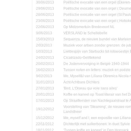
30/06/2013
Poëtische evocatie van een orgel (Ekere
29/06/2013
Poëtische evocatie van een orgel ( Deurne
28/06/2013
Poëtische evocatie van een orgel (St Pau
23/06/2013
Poëtische evocatie van een orgel ( Hobok
22/06/2013
Op Midzomertuin Bredevoort NL
9/06/2013
VERSLAND te Schellebelle
15/03/2013
Sequenza, de nieuwe bundel van Marleen
2/03/2013
Muziek voor artsen zonder grenzen: de jub
1/03/2013
Liefdespijn van Starbucks tot rotswoestijn 
24/02/2013
Cicatrizado-Gelittekend
20/02/2013
De Jodenvervolging in België 1940-1944
16/02/2013
Tussen noten en letters: muziek en poëzie
9/02/2013
Me, Myself&I van Liliana Obrenica Nicola 
31/01/2013
Acht Achtbare Dichters
27/01/2013
'Bird, L'Oiseau qui vole sans ailes'
20/01/2013
Koffie en kaneel op Toast literair van het 
17/01/2013
Op Straatfeesten van Nachtegaalstraat te
Voorstelling van 'Steaming', de nieuwe ro
19/12/2012
Landstheer
15/12/2012
Me, myself and I, een expositie van Lilian
22/11/2012
Dichterlijk met suikerbonen: In duet Sylvi
18/11/2012
'Tussen koffie en kaneel' in Den Hopsack