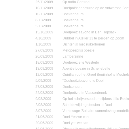
25/11/2009
Op radio Centraal
10/11/2009
Doelpoëzienocturne op de Antwerpse Bo
10/11/2009
Boekenbeurs
8/11/2009
Boekenbeurs
5/11/2009
Boekenbeurs
15/10/2009
Doelpoëzieavond in Den Hopsack
4/10/2009
Dubbel in Atelier 13 te Bergen op Zoom
1/10/2009
Dichterlijk met suikerbonen
27/09/2009
Melopeeprijs poëzie
20/09/2009
Lamberzinne
18/09/2009
Doelpoëzie te Westerlo
13/09/2009
Aperitiefpoëzie in Schellebelle
12/09/2009
Quirilian op het Groot Begijnhof te Mechel
5/09/2009
¨Doelpoëzieavond te Doel
27/08/2009
Doelconcert
22/08/2009
Doelpoëzie in Vlassenbroek
9/08/2009
Op het schrijverspodium tijdens Lillo Boe
2/08/2009
Scheldewijdingsfeesten te Doel
3/07/2009
Vernissage 'Solitaire samenlevingsmodell
21/06/2009
Doel Yes we can
20/06/2009
Doel yes we can
18/06/2009
Dichterlijk met suikerbonen: Willem Rog