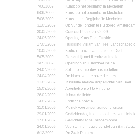
7/06/2009
Kunst op het begijnhof in Mechelen
6/06/2009
Kunst op het begijnhof in Mechelen
5/06/2009
Kunst in het Begijnhof te Mechelen
31/05/2009
Op Vurige Tongen te Ruigoord, Amsterda
30/05/2009
Concept Poëzieprijs 2009
24/05/2009
Opening KunstDoel Outside
17/05/2009
Huldiging Miriam Van Hee, Landschapsdic
10/05/2009
Bedichtingactie van huizen te Doel
5/05/2009
Fietsontbijt met literaire animatie
2/05/2009
Opening van Kunstdoel Inside
24/04/2009
Solitaire samenlevingsmodellen
24/04/2009
De Nacht van de boze dichters
21/03/2009
Installatie nieuwe dorpsdichter van Doel
15/03/2009
Aperitiefconcert te Hingene
26/02/2009
Ik haat de liefde
14/02/2009
Erotische poëzie
31/01/2009
Muziek voor artsen zonder grenzen
29/01/2009
Gedichtendag in de bibliotheek van Hobo
27/01/2009
Gedichtendag te Dendermonde
24/01/2009
Voorstelling nieuwe bundel van Bart Stout
6/12/2008
De Zaak Peeters