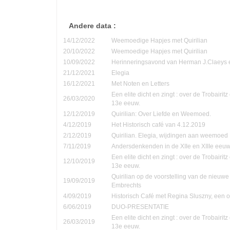
Andere data :
14/12/2022
Weemoedige Hapjes met Quirilian
20/10/2022
Weemoedige Hapjes met Quirilian
10/09/2022
Herinneringsavond van Herman J.Claeys 
21/12/2021
Elegia
16/12/2021
Met Noten en Letters
Een elite dicht en zingt : over de Trobairi
26/03/2020
13e eeuw.
12/12/2019
Quirilian: Over Liefde en Weemoed.
4/12/2019
Het Historisch café van 4.12.2019
2/12/2019
Quirilian. Elegia, wijdingen aan weemoed
7/11/2019
Andersdenkenden in de XIIe en XIIIe eeu
Een elite dicht en zingt : over de Trobairi
12/10/2019
13e eeuw.
Quirilian op de voorstelling van de nieuw
19/09/2019
Embrechts
4/09/2019
Historisch Café met Regina Sluszny, een
6/06/2019
DUO-PRESENTATIE
Een elite dicht en zingt : over de Trobairi
26/03/2019
13e eeuw.