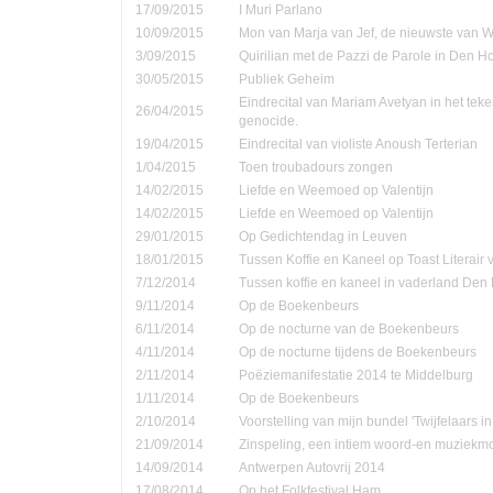
17/09/2015
I Muri Parlano
10/09/2015
Mon van Marja van Jef, de nieuwste van W
3/09/2015
Quirilian met de Pazzi de Parole in Den 
30/05/2015
Publiek Geheim
Eindrecital van Mariam Avetyan in het te
26/04/2015
genocide.
19/04/2015
Eindrecital van violiste Anoush Terterian
1/04/2015
Toen troubadours zongen
14/02/2015
Liefde en Weemoed op Valentijn
14/02/2015
Liefde en Weemoed op Valentijn
29/01/2015
Op Gedichtendag in Leuven
18/01/2015
Tussen Koffie en Kaneel op Toast Literair
7/12/2014
Tussen koffie en kaneel in vaderland Den
9/11/2014
Op de Boekenbeurs
6/11/2014
Op de nocturne van de Boekenbeurs
4/11/2014
Op de nocturne tijdens de Boekenbeurs
2/11/2014
Poëziemanifestatie 2014 te Middelburg
1/11/2014
Op de Boekenbeurs
2/10/2014
Voorstelling van mijn bundel 'Twijfelaars in
21/09/2014
Zinspeling, een intiem woord-en muziekmo
14/09/2014
Antwerpen Autovrij 2014
17/08/2014
Op het Folkfestival Ham