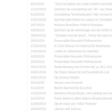
6/11/2016
' Over het geluk van oude zomers' van Ed
13/10/2016
Quirilian de voorstelling van 'Vel ' van Ma
6/10/2016
Voorstelling 'Verdwaalpalen' mijn nieuwe 
22/07/2016
Quirilian:Met Noten en Letters in 't Schip
2/07/2016
Noturno Brasileiro: Patrick Rodriges
4/05/2016
Quirilian op de vernissage van de HAIKU-t
30/04/2016
' Schaken met de dood' , Yerna Van den D
2/04/2016
Presentatie Nouvelle Philharmonie
27/02/2016
In Clair-Obscur vn Hartmut De Martelaere
14/02/2016
Liefde en Weemoed op Valentijn
2/02/2016
Presentatie Nouvelle Philharmonie
2/02/2016
Presentatie Nouvelle Philharmonie
28/01/2016
Gedichtendag met 'Dichter Bij' op 28.1.201
24/01/2016
Op Toast Literair bij het Davidsfonds Lier
23/01/2016
Op Droeve Velden
5/12/2015
Verzen voor Armenië
4/11/2015
Benno Barnard bij Ex-Libris
10/10/2015
Quirilian brengt Elegia, een wijding aan
3/10/2015
Salon Belles-Lettres tijdens Brialmontmar
21/09/2015
Op de expo van 'I Muri Parlano'
20/09/2015
Literair café Deinze