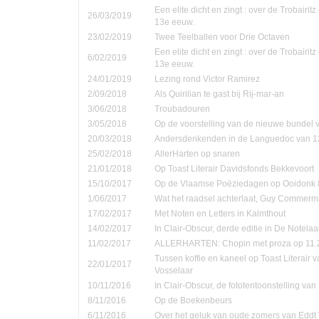
Een elite dicht en zingt : over de Trobairi
26/03/2019
13e eeuw.
23/02/2019
Twee Teelballen voor Drie Octaven
Een elite dicht en zingt : over de Trobairi
6/02/2019
13e eeuw.
24/01/2019
Lezing rond Victor Ramirez
2/09/2018
Als Quirilian te gast bij Rij-mar-an
3/06/2018
Troubadouren
3/05/2018
Op de voorstelling van de nieuwe bundel
20/03/2018
Andersdenkenden in de Languedoc van 1
25/02/2018
AllerHarten op snaren
21/01/2018
Op Toast Literair Davidsfonds Bekkevoort
15/10/2017
Op de Vlaamse Poëziedagen op Ooidonk 8
1/06/2017
Wat het raadsel achterlaat, Guy Commer
17/02/2017
Met Noten en Letters in Kalmthout
14/02/2017
In Clair-Obscur, derde editie in De Notela
11/02/2017
ALLERHARTEN: Chopin met proza op 11.
Tussen koffie en kaneel op Toast Literair 
22/01/2017
Vosselaar
10/11/2016
In Clair-Obscur, de fototentoonstelling va
8/11/2016
Op de Boekenbeurs
6/11/2016
Over het geluk van oude zomers van Eddt