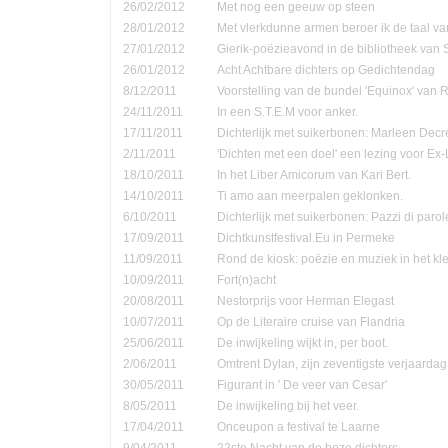
26/02/2012
Met nog een geeuw op steen
28/01/2012
Met vlerkdunne armen beroer ik de taal va
27/01/2012
Gierik-poëzieavond in de bibliotheek van
26/01/2012
Acht Achtbare dichters op Gedichtendag
8/12/2011
Voorstelling van de bundel 'Equinox' van 
24/11/2011
In een S.T.E.M voor anker.
17/11/2011
Dichterlijk met suikerbonen: Marleen Decr
2/11/2011
'Dichten met een doel' een lezing voor Ex-
18/10/2011
In het Liber Amicorum van Kari Bert.
14/10/2011
Ti amo aan meerpalen geklonken.
6/10/2011
Dichterlijk met suikerbonen: Pazzi di parol
17/09/2011
Dichtkunstfestival.Eu in Permeke
11/09/2011
Rond de kiosk: poëzie en muziek in het kle
10/09/2011
Fort(n)acht
20/08/2011
Nestorprijs voor Herman Elegast
10/07/2011
Op de Literaire cruise van Flandria
25/06/2011
De inwijkeling wijkt in, per boot.
2/06/2011
Omtrent Dylan, zijn zeventigste verjaardag
30/05/2011
Figurant in ' De veer van Cesar'
8/05/2011
De inwijkeling bij het veer.
17/04/2011
Onceupon a festival te Laarne
9/04/2011
22ste Nacht van de boze dichters