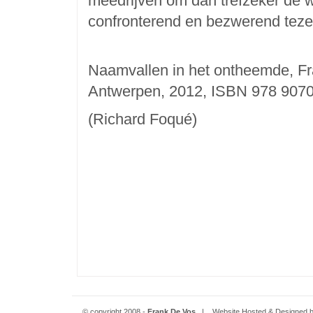
meedrijven om dan trefzeker de wo
confronterend en bezwerend tezelfde
Naamvallen in het ontheemde, F
Antwerpen, 2012, ISBN 978 907
(Richard Foqué)
© copyright 2008 -
Frank De Vos
| Website Hosted & Designed 